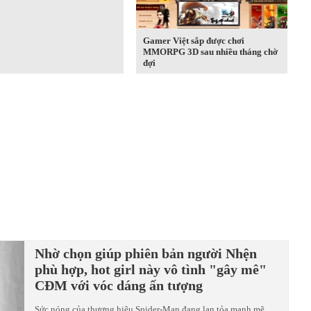
Gamer Việt sắp được chơi
MMORPG 3D sau nhiều tháng chờ
đợi
Nhờ chọn giúp phiên bản người Nhện
phù hợp, hot girl này vô tình "gây mê"
CĐM với vóc dáng ấn tượng
Sức nóng của thương hiệu Spider-Man đang lan tỏa mạnh mẽ