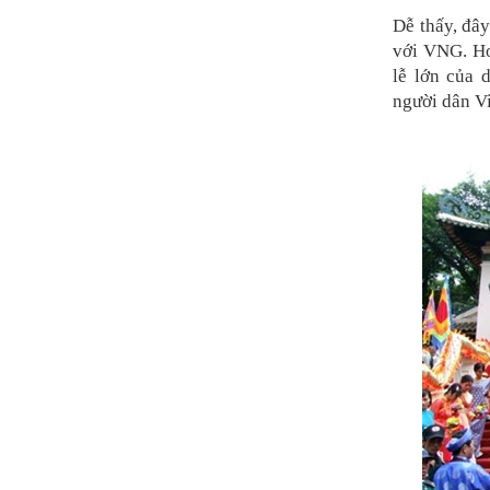
Dễ thấy, đây
với VNG. Hơ
lễ lớn của 
người dân Vi