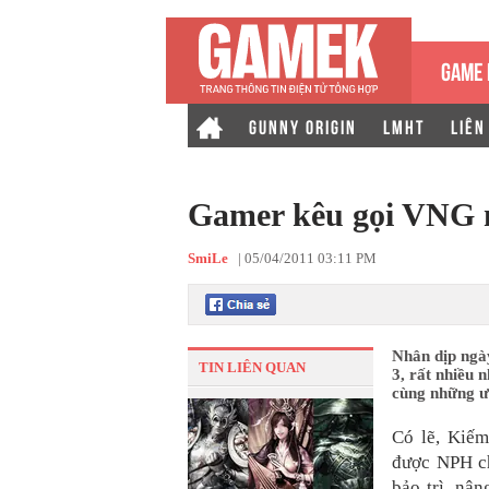
GAME 
GUNNY ORIGIN
LMHT
LIÊN
Gamer kêu gọi VNG m
SmiLe
|
05/04/2011 03:11 PM
Nhân dịp ngà
TIN LIÊN QUAN
3, rất nhiều
cùng những ư
Có lẽ, Kiế
được NPH ch
bảo trì, nân