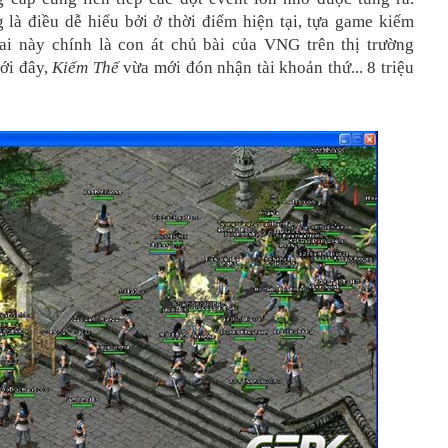
 là điều dễ hiểu bởi ở thời điểm hiện tại, tựa game kiếm
ai này chính là con át chủ bài của VNG trên thị trường
ới đây,
Kiếm Thế
vừa mới đón nhận tài khoản thứ... 8 triệu