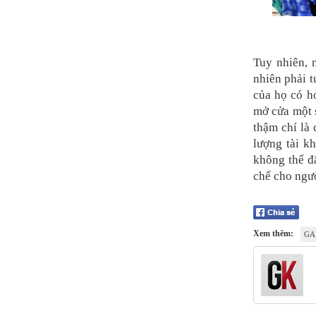
Tuy nhiên, 
nhiên phải t
của họ có ho
mở cửa một s
thậm chí là
lượng tài k
không thể đ
chế cho ngườ
Xem thêm:
GA