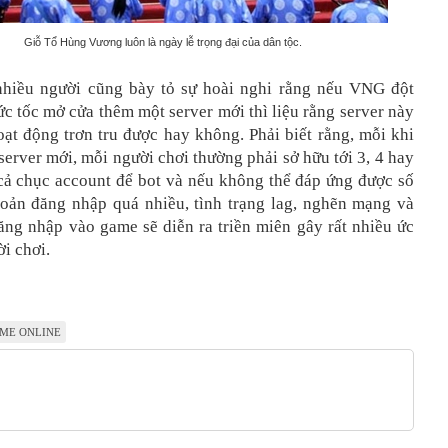
Giỗ Tổ Hùng Vương luôn là ngày lễ trọng đại của dân tộc.
nhiều người cũng bày tỏ sự hoài nghi rằng nếu VNG đột
ức tốc mở cửa thêm một server mới thì liệu rằng server này
ạt động trơn tru được hay không. Phải biết rằng, mỗi khi
erver mới, mỗi người chơi thường phải sở hữu tới 3, 4 hay
 cả chục account để bot và nếu không thể đáp ứng được số
hoản đăng nhập quá nhiều, tình trạng lag, nghẽn mạng và
ăng nhập vào game sẽ diễn ra triền miên gây rất nhiều ức
i chơi.
ME ONLINE