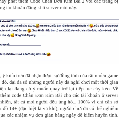
y phát thêm Code Chân Đơn Kim Bài 2 với các trang bị
g tài khoản đăng kí ở server mới này.
, ý kiến trên đã nhận được sự đồng tình của rất nhiều game
 đó, đại đa số những người này đã nghỉ chơi một thời gian
iện lại đang có ý muốn quay trở lại tiếp tục cày kéo. Về
 thêm code Chân Đơn Kim Bài cho các tài khoản ở server
nhiên, tất cả mọi người đều ủng hộ... 100% vì chỉ cần sở
 đồ 14+ (đặc biệt là vũ khí), người chơi đã có thể nghiễm
qua các nhiệm vụ đơn giản hàng ngày để kiếm huyền tinh,