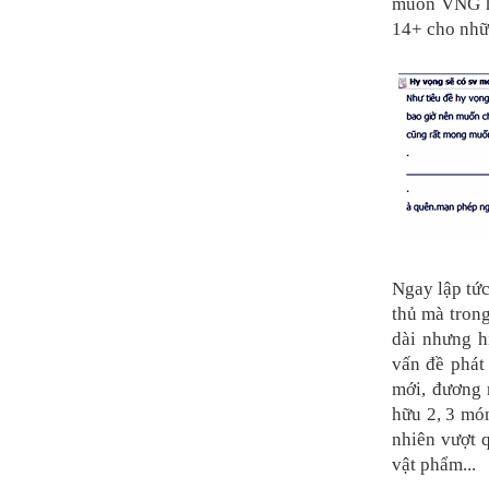
muốn VNG hã
14+ cho nhữn
Ngay lập tức
thủ mà trong
dài nhưng h
vấn đề phát
mới, đương 
hữu 2, 3 món
nhiên vượt 
vật phẩm...