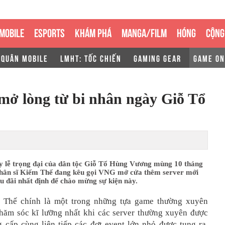
MOBILE
ESPORTS
KHÁM PHÁ
MANGA/FILM
HÓNG
CỘNG
 QUÂN MOBILE
LMHT: TỐC CHIẾN
GAMING GEAR
GAME ON
ở lòng từ bi nhân ngày Giỗ Tổ
y lễ trọng đại của dân tộc Giỗ Tổ Hùng Vương mùng 10 tháng
 nhân sĩ Kiếm Thế đang kêu gọi VNG mở cửa thêm server mới
u đãi nhất định để chào mừng sự kiện này.
m Thế chính là một trong những tựa game thường xuyên
ăm sóc kĩ lưỡng nhất khi các server thường xuyên được
g cấp cùng liên tiếp các đợt event lớn nhỏ được tung ra.