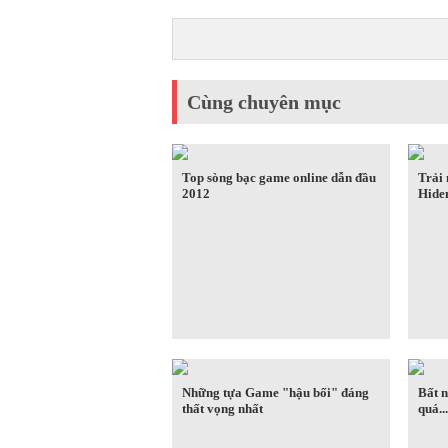
Cùng chuyên mục
Top sòng bạc game online dẫn đầu
Trải
2012
Hide
Những tựa Game "hậu bối" đáng
Bất n
thất vọng nhất
quá..