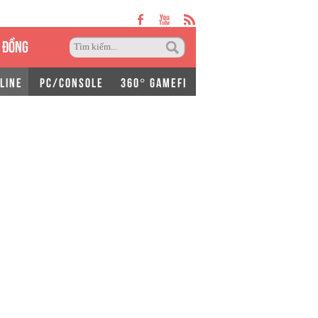
 ĐỒNG
LINE
PC/CONSOLE
360° GAMEFI