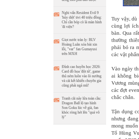
Nghi vấn Resident Evil 9
'hủy diệt' tivi 40 triệu đồng:
Tuy vậy, dù
Chỉ cần bóp cò là màn hình
cùng lợi íc
'đi viện'!
bàn. Qua rấ
thường thiê
Giọt nước tràn ly: BLV
Hoàng Luân xóa bài xin
phải bỏ ra 
lỗi, "var" fan Gumayusi
các vật phẩ
trên MXH
Đỉnh cao huyền học 2026:
Vào ngày thứ
Card đồ họa 'đột tử', game
ai không bi
thủ ném luôn vào lò nướng
và cái kết khiến chuyên gia
Vương mùng 
cũng phải ngả mũ!
các đợt even
chắc chắn.
Tranh cãi nảy lửa toàn cầu:
Dragon Ball lộ tạo hình
Son Goku lúc về già, fan
Tận dụng cơ
khóc ròng hét lên "quá vô
lý"
nhưng đang 
mong muốn t
Tổ Hùng Vươ