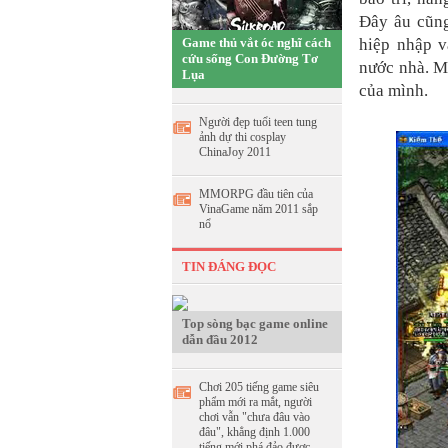
Đây âu cũng
Game thủ vắt óc nghĩ cách
hiệp nhập v
cứu sống Con Đường Tơ
nước nhà. M
Lụa
của mình.
Người đẹp tuổi teen tung
ảnh dự thi cosplay
ChinaJoy 2011
MMORPG đầu tiên của
VinaGame năm 2011 sắp
nổ
TIN ĐÁNG ĐỌC
Top sòng bạc game online
dẫn đầu 2012
Chơi 205 tiếng game siêu
phẩm mới ra mắt, người
chơi vẫn "chưa đâu vào
đâu", khẳng định 1.000
tiếng mới phá đảo được