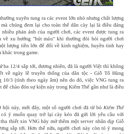
 thường xuyên tung ra các event lớn nhỏ nhưng chất lượng
h mà chúng đem lại cho toàn thể dân cày lại là điều đáng
t nhiều phản ảnh của người chơi, các event được tung ra
n về xu hướng "hút máu" khi thường đòi hỏi người chơi
một lượng tiền lớn để đổi về kinh nghiệm, huyền tinh hay
m khác trong game.
 ba 12/4 sắp tới, đương nhiên, đã là người Việt thì không
ết về ngày lễ truyền thống của dân tộc - Giỗ Tổ Hùng
10/3 (tính theo ngày âm) nên do đó, việc VNG tung ra
t để chào đón sự kiện này trong Kiếm Thế gần như là điều
 hội này, mới đây, một số người chơi đã từ bỏ
Kiếm Thế
có ý muốn quay trở lại cày kéo đã gửi lời yêu cầu với
ha thiết xin VNG hãy mở thêm một server nhân dịp Giỗ
ng sắp tới. Hơn thế nữa, người chơi này còn tỏ ý mong