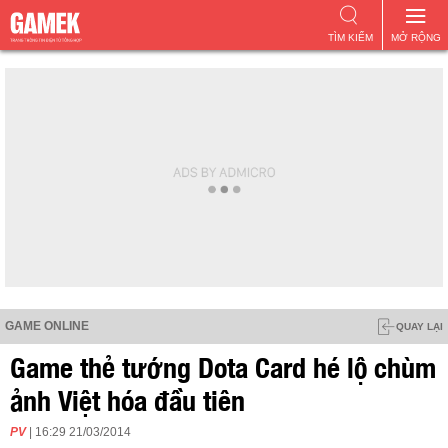
TÌM KIẾM
MỞ RỘNG
GAME ONLINE
QUAY LẠI
Game thẻ tướng Dota Card hé lộ chùm
ảnh Việt hóa đầu tiên
PV
| 16:29 21/03/2014