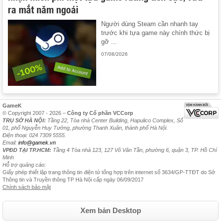
ra mắt năm ngoái
Người dùng Steam cần nhanh tay
trước khi tựa game này chính thức bị
gỡ ...
07/08/2026
GameK
© Copyright 2007 - 2026 –
Công ty Cổ phần VCCorp
TRỤ SỞ HÀ NỘI:
Tầng 22, Tòa nhà Center Building, Hapulico Complex, Số
01, phố Nguyễn Huy Tưởng, phường Thanh Xuân, thành phố Hà Nội.
Điện thoại: 024 7309 5555.
Email:
info@gamek.vn
VPĐD TẠI TP.HCM:
Tầng 4 Tòa nhà 123, 127 Võ Văn Tần, phường 6, quận 3, TP. Hồ Chí
Minh
Hỗ trợ quảng cáo:
Giấy phép thiết lập trang thông tin điện tử tổng hợp trên internet số 3634/GP-TTĐT do Sở
Thông tin và Truyền thông TP Hà Nội cấp ngày 06/09/2017
Chính sách bảo mật
Xem bản Desktop