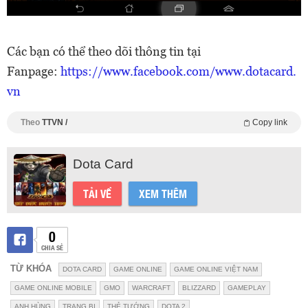
Các bạn có thể theo dõi thông tin tại
Fanpage:
https://www.facebook.com/www.dotacard.
vn
Theo
TTVN /
Copy link
Dota Card
TẢI VỀ
XEM THÊM
0
CHIA SẺ
TỪ KHÓA
DOTA CARD
GAME ONLINE
GAME ONLINE VIỆT NAM
GAME ONLINE MOBILE
GMO
WARCRAFT
BLIZZARD
GAMEPLAY
ANH HÙNG
TRANG BỊ
THẺ TƯỚNG
DOTA 2