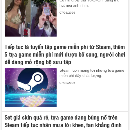
Cô nàng bài thủ Yu-Gi-Oh! đang thu
hút mọi ánh nhìn.
07/08/2026
Tiếp tục là tuyển tập game miễn phí từ Steam, thêm
5 tựa game miễn phí mới được bổ sung, người chơi
dễ dàng mở rộng bộ sưu tập
Steam luôn mang tới những tựa game
miễn phí đầy chất lượng.
07/08/2026
Set giá skin quá rẻ, tựa game đang bùng nổ trên
Steam tiếp tục nhận mưa lời khen, fan khẳng định