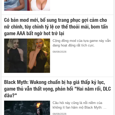
Có bản mod mới, bổ sung trang phục gợi cảm cho
nữ chính, tùy chỉnh tỷ lệ cơ thể thoải mái, bom tấn
game AAA bất ngờ hot trở lại
Cộng đồng mod của tựa game này vẫn
đang hoạt động rất tích cực.
08/08/2026
Black Myth: Wukong chuẩn bị hạ giá thấp kỷ lục,
game thủ vẫn thất vọng, phản hồi "Hai năm rồi, DLC
đâu?"
Câu hỏi này cũng là nỗi niềm của
không ít fan hâm mộ Black Myth: ...
08/08/2026