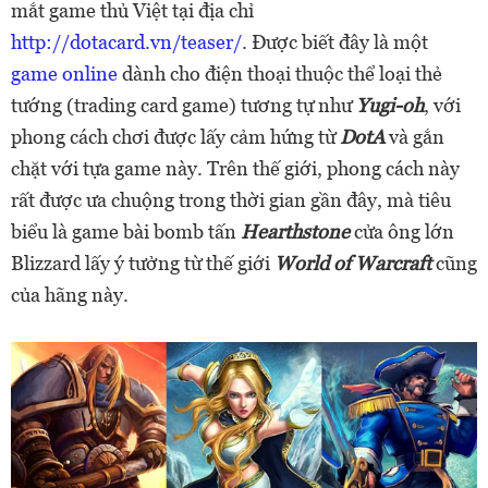
mắt game thủ Việt tại địa chỉ
http://dotacard.vn/teaser/
. Được biết đây là một
game online
dành cho điện thoại thuộc thể loại thẻ
tướng (trading card game) tương tự như
Yugi-oh
, với
phong cách chơi được lấy cảm hứng từ
DotA
và gắn
chặt với tựa game này. Trên thế giới, phong cách này
rất được ưa chuộng trong thời gian gần đây, mà tiêu
biểu là game bài bomb tấn
Hearthstone
cửa ông lớn
Blizzard lấy ý tưởng từ thế giới
World of Warcraft
cũng
của hãng này.