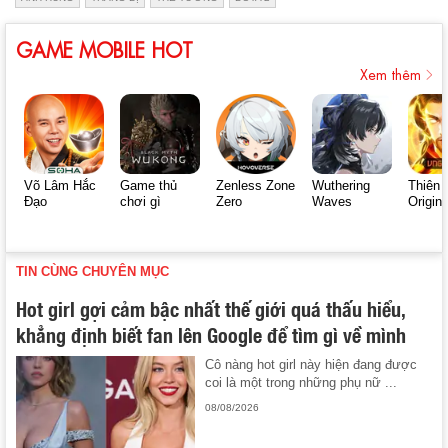
GAME MOBILE HOT
Xem thêm
Võ Lâm Hắc
Game thủ
Zenless Zone
Wuthering
Thiên 
Đạo
chơi gì
Zero
Waves
Origin
TIN CÙNG CHUYÊN MỤC
Hot girl gợi cảm bậc nhất thế giới quá thấu hiểu,
khẳng định biết fan lên Google để tìm gì về mình
Cô nàng hot girl này hiện đang được
coi là một trong những phụ nữ ...
08/08/2026