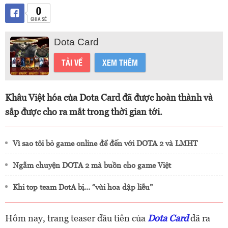
0
CHIA SẺ
Dota Card
TẢI VỀ
XEM THÊM
Khâu Việt hóa của Dota Card đã được hoàn thành và
sắp được cho ra mắt trong thời gian tới.
Vì sao tôi bỏ game online để đến với DOTA 2 và LMHT
Ngẫm chuyện DOTA 2 mà buồn cho game Việt
Khi top team DotA bị… “vùi hoa dập liễu”
Hôm nay, trang teaser đầu tiên của
Dota Card
đã ra