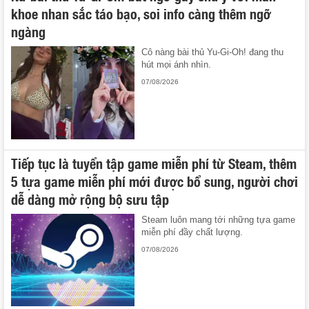
khoe nhan sắc táo bạo, soi info càng thêm ngỡ
ngàng
Cô nàng bài thủ Yu-Gi-Oh! đang thu
hút mọi ánh nhìn.
07/08/2026
Tiếp tục là tuyển tập game miễn phí từ Steam, thêm
5 tựa game miễn phí mới được bổ sung, người chơi
dễ dàng mở rộng bộ sưu tập
Steam luôn mang tới những tựa game
miễn phí đầy chất lượng.
07/08/2026