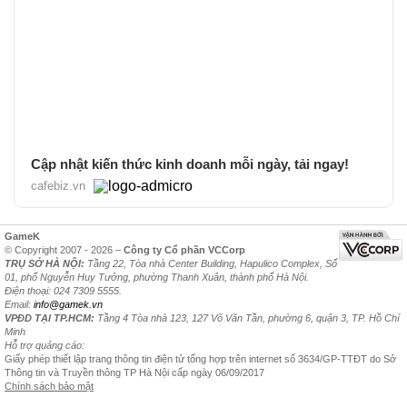
Cập nhật kiến thức kinh doanh mỗi ngày, tải ngay!
cafebiz.vn
GameK
© Copyright 2007 - 2026 –
Công ty Cổ phần VCCorp
TRỤ SỞ HÀ NỘI:
Tầng 22, Tòa nhà Center Building, Hapulico Complex, Số
01, phố Nguyễn Huy Tưởng, phường Thanh Xuân, thành phố Hà Nội.
Điện thoại: 024 7309 5555.
Email:
info@gamek.vn
VPĐD TẠI TP.HCM:
Tầng 4 Tòa nhà 123, 127 Võ Văn Tần, phường 6, quận 3, TP. Hồ Chí
Minh
Hỗ trợ quảng cáo:
Giấy phép thiết lập trang thông tin điện tử tổng hợp trên internet số 3634/GP-TTĐT do Sở
Thông tin và Truyền thông TP Hà Nội cấp ngày 06/09/2017
Chính sách bảo mật