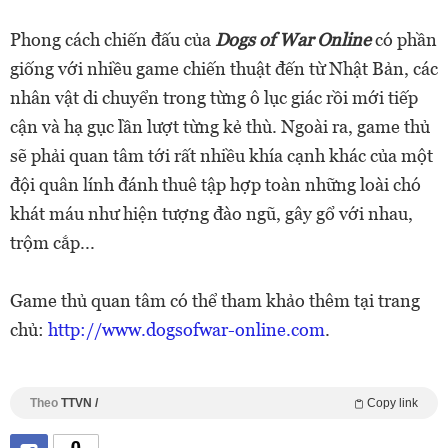
Phong cách chiến đấu của
Dogs of War Online
có phần
giống với nhiều game chiến thuật đến từ Nhật Bản, các
nhân vật di chuyển trong từng ô lục giác rồi mới tiếp
cận và hạ gục lần lượt từng kẻ thù. Ngoài ra, game thủ
sẽ phải quan tâm tới rất nhiều khía cạnh khác của một
đội quân lính đánh thuê tập hợp toàn những loài chó
khát máu như hiện tượng đào ngũ, gây gổ với nhau,
trộm cắp...
Game thủ quan tâm có thể tham khảo thêm tại trang
chủ:
http://www.dogsofwar-online.com
.
Theo
TTVN /
Copy link
0