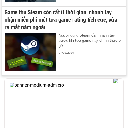
Game thủ Steam còn rất ít thời gian, nhanh tay
nhận miễn phí một tựa game rating tích cực, vừa
ra mắt năm ngoái
Người dùng Steam cần nhanh tay
trước khi tựa game này chính thức bị
gỡ ...
07/08/2026