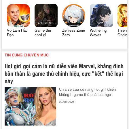
Võ Lâm Hắc
Game thủ
Zenless Zone
Wuthering
Thiên 
Đạo
chơi gì
Zero
Waves
Origin
TIN CÙNG CHUYÊN MỤC
Hot girl gợi cảm là nữ diễn viên Marvel, khẳng định
bản thân là game thủ chính hiệu, cực "kết" thể loại
này
Chia sẻ của cô nàng hot girl khiến
không ít game thủ phải bất ngờ.
09/08/2026