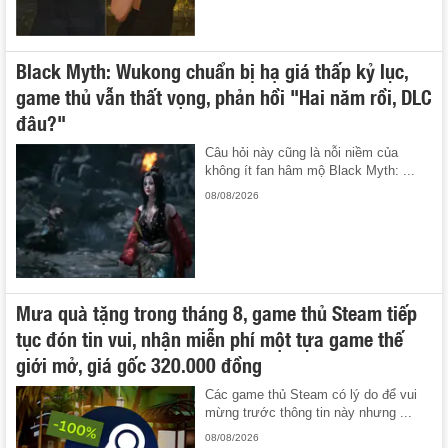
Black Myth: Wukong chuẩn bị hạ giá thấp kỷ lục,
game thủ vẫn thất vọng, phản hồi "Hai năm rồi, DLC
đâu?"
Câu hỏi này cũng là nỗi niềm của
không ít fan hâm mộ Black Myth: ...
08/08/2026
Mưa quà tặng trong tháng 8, game thủ Steam tiếp
tục đón tin vui, nhận miễn phí một tựa game thế
giới mở, giá gốc 320.000 đồng
Các game thủ Steam có lý do để vui
mừng trước thông tin này nhưng ...
08/08/2026