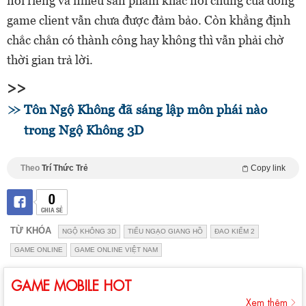
nói riêng và nhiều sản phẩm khác nói chung của dòng
game client vẫn chưa được đảm bảo. Còn khẳng định
chắc chắn có thành công hay không thì vẫn phải chờ
thời gian trả lời.
>>
Tôn Ngộ Không đã sáng lập môn phái nào
trong Ngộ Không 3D
Theo
Trí Thức Trẻ
Copy link
0
CHIA SẺ
TỪ KHÓA
NGỘ KHÔNG 3D
TIẾU NGẠO GIANG HỒ
ĐAO KIẾM 2
GAME ONLINE
GAME ONLINE VIỆT NAM
GAME MOBILE HOT
Xem thêm