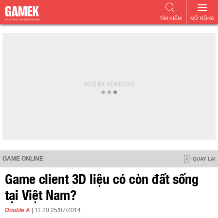
TÌM KIẾM
MỞ RỘNG
GAME ONLINE
QUAY LẠI
Game client 3D liệu có còn đất sống
tại Việt Nam?
Double A
| 11:20 25/07/2014