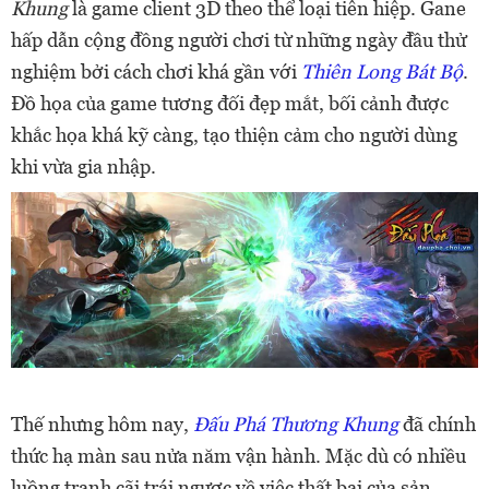
Khung
là game client 3D theo thể loại tiên hiệp. Gane
hấp dẫn cộng đồng người chơi từ những ngày đầu thử
nghiệm bởi cách chơi khá gần với
Thiên Long Bát Bộ
.
Đồ họa của game tương đối đẹp mắt, bối cảnh được
khắc họa khá kỹ càng, tạo thiện cảm cho người dùng
khi vừa gia nhập.
Thế nhưng hôm nay,
Đấu Phá Thương Khung
đã chính
thức hạ màn sau nửa năm vận hành. Mặc dù có nhiều
luồng tranh cãi trái ngược về việc thất bại của sản