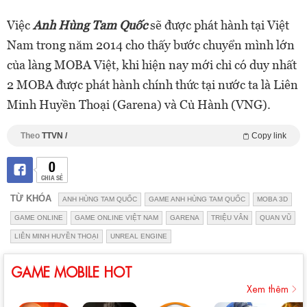
Việc
Anh Hùng Tam Quốc
sẽ được phát hành tại Việt
Nam trong năm 2014 cho thấy bước chuyển mình lớn
của làng MOBA Việt, khi hiện nay mới chỉ có duy nhất
2 MOBA được phát hành chính thức tại nước ta là Liên
Minh Huyền Thoại (Garena) và Củ Hành (VNG).
Theo
TTVN /
Copy link
0
CHIA SẺ
TỪ KHÓA
ANH HÙNG TAM QUỐC
GAME ANH HÙNG TAM QUỐC
MOBA 3D
GAME ONLINE
GAME ONLINE VIỆT NAM
GARENA
TRIỆU VÂN
QUAN VŨ
LIÊN MINH HUYỀN THOẠI
UNREAL ENGINE
GAME MOBILE HOT
Xem thêm