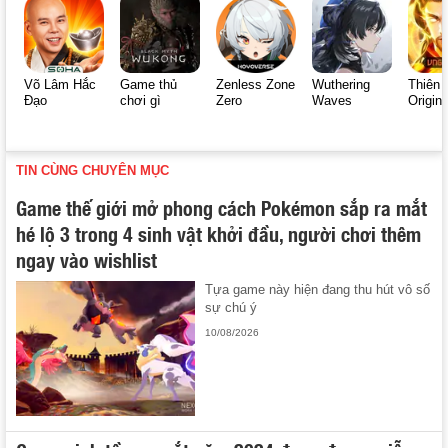
Võ Lâm Hắc
Game thủ
Zenless Zone
Wuthering
Thiên 
Đạo
chơi gì
Zero
Waves
Origin
TIN CÙNG CHUYÊN MỤC
Game thế giới mở phong cách Pokémon sắp ra mắt
hé lộ 3 trong 4 sinh vật khởi đầu, người chơi thêm
ngay vào wishlist
Tựa game này hiện đang thu hút vô số
sự chú ý
10/08/2026