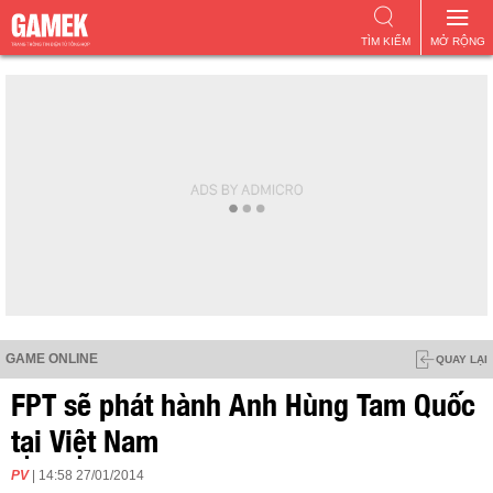
TÌM KIẾM
MỞ RỘNG
GAME ONLINE
QUAY LẠI
FPT sẽ phát hành Anh Hùng Tam Quốc
tại Việt Nam
PV
| 14:58 27/01/2014