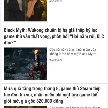
08/08/2026
Black Myth: Wukong chuẩn bị hạ giá thấp kỷ lục,
game thủ vẫn thất vọng, phản hồi "Hai năm rồi, DLC
đâu?"
Câu hỏi này cũng là nỗi niềm của
không ít fan hâm mộ Black Myth: ...
08/08/2026
Mưa quà tặng trong tháng 8, game thủ Steam tiếp
tục đón tin vui, nhận miễn phí một tựa game thế
giới mở, giá gốc 320.000 đồng
Các game thủ Steam có lý do để vui