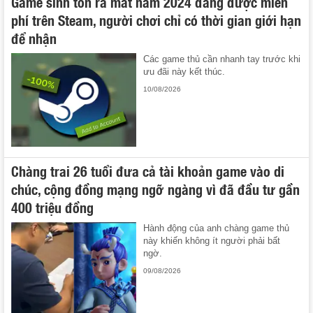
Game sinh tồn ra mắt năm 2024 đang được miễn
phí trên Steam, người chơi chỉ có thời gian giới hạn
để nhận
Các game thủ cần nhanh tay trước khi
ưu đãi này kết thúc.
10/08/2026
Chàng trai 26 tuổi đưa cả tài khoản game vào di
chúc, cộng đồng mạng ngỡ ngàng vì đã đầu tư gần
400 triệu đồng
Hành động của anh chàng game thủ
này khiến không ít người phải bất
ngờ.
09/08/2026