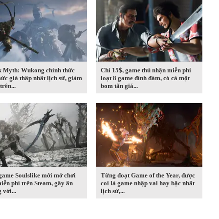
k Myth: Wukong chính thức
Chỉ 15$, game thủ nhận miễn phí
ức giá thấp nhất lịch sử, giảm
loạt 8 game đình đám, có cả một
rên...
bom tấn giá...
game Soulslike mới mở chơi
Từng đoạt Game of the Year, được
iễn phí trên Steam, gây ấn
coi là game nhập vai hay bậc nhất
 với...
lịch sử,...