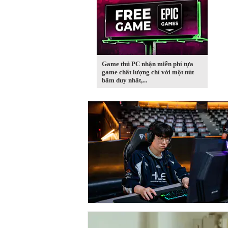
Game thủ PC nhận miễn phí tựa
game chất lượng chỉ với một nút
bấm duy nhất,...