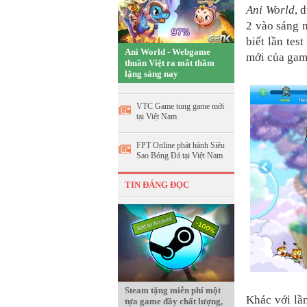
Ani World
, 
2 vào sáng 
biết lần tes
Ani World - Webgame
mới của gam
thuần Việt ra mắt thầm
lặng sáng nay
VTC Game tung game mới
tại Việt Nam
FPT Online phát hành Siêu
Sao Bóng Đá tại Việt Nam
TIN ĐÁNG ĐỌC
Steam tặng miễn phí một
Khác với lần
tựa game đầy chất lượng,