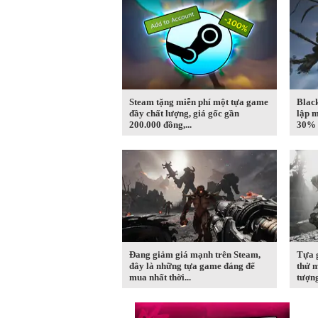
Steam tặng miễn phí một tựa game
Blac
đầy chất lượng, giá gốc gần
lập m
200.000 đồng,...
30% t
Đang giảm giá mạnh trên Steam,
Tựa 
đây là những tựa game đáng để
thử m
mua nhất thời...
tượng