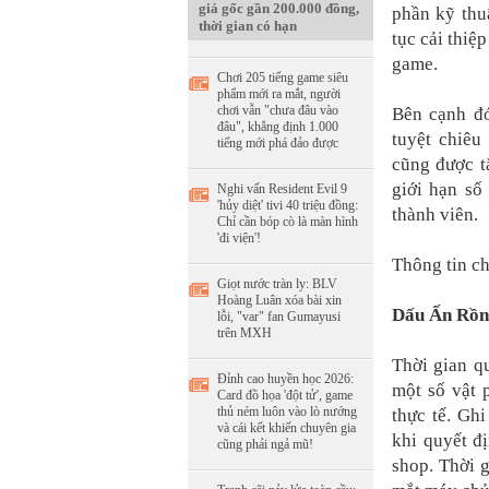
giá gốc gần 200.000 đồng,
phần kỹ thu
thời gian có hạn
tục cải thiệ
game.
Chơi 205 tiếng game siêu
phẩm mới ra mắt, người
chơi vẫn "chưa đâu vào
Bên cạnh đó
đâu", khẳng định 1.000
tuyệt chiêu
tiếng mới phá đảo được
cũng được t
giới hạn số
Nghi vấn Resident Evil 9
'hủy diệt' tivi 40 triệu đồng:
thành viên.
Chỉ cần bóp cò là màn hình
'đi viện'!
Thông tin chi
Giọt nước tràn ly: BLV
Hoàng Luân xóa bài xin
Dấu Ấn Rồn
lỗi, "var" fan Gumayusi
trên MXH
Thời gian q
Đỉnh cao huyền học 2026:
một số vật 
Card đồ họa 'đột tử', game
thủ ném luôn vào lò nướng
thực tế. Gh
và cái kết khiến chuyên gia
khi quyết đ
cũng phải ngả mũ!
shop. Thời 