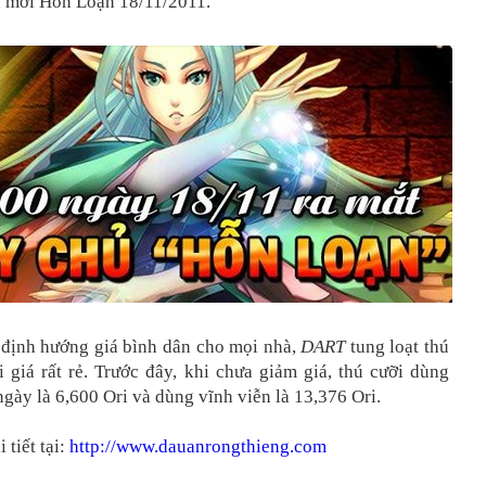
 mới Hỗn Loạn 18/11/2011.
i định hướng giá bình dân cho mọi nhà,
DART
tung loạt thú
 giá rất rẻ. Trước đây, khi chưa giảm giá, thú cưỡi dùng
ngày là 6,600 Ori và dùng vĩnh viễn là 13,376 Ori.
 tiết tại:
http://www.dauanrongthieng.com