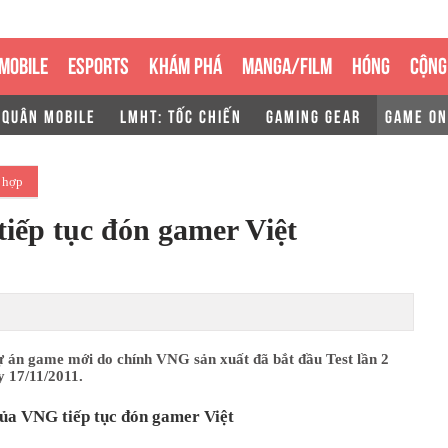
MOBILE
ESPORTS
KHÁM PHÁ
MANGA/FILM
HÓNG
CỘNG
 QUÂN MOBILE
LMHT: TỐC CHIẾN
GAMING GEAR
GAME ON
 hợp
iếp tục đón gamer Việt
ự án game mới do chính VNG sản xuất đã bắt đầu Test lần 2
y 17/11/2011.
ủa VNG tiếp tục đón gamer Việt