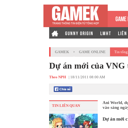
GAME 
GUNNY ORIGIN
LMHT
LIÊN
GAMEK
›
GAME ONLINE
Tin tổng
Dự án mới của VNG t
Theo NPH
|
18/11/2011 08:00 AM
Ani World, d
TIN LIÊN QUAN
vào sáng ngà
Dự án mới c