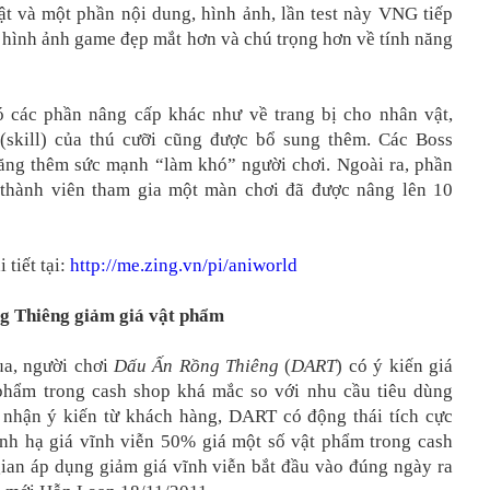
ật và một phần nội dung, hình ảnh, lần test này VNG tiếp
p hình ảnh game đẹp mắt hơn và chú trọng hơn về tính năng
 các phần nâng cấp khác như về trang bị cho nhân vật,
 (skill) của thú cưỡi cũng được bổ sung thêm. Các Boss
ăng thêm sức mạnh “làm khó” người chơi. Ngoài ra, phần
 thành viên tham gia một màn chơi đã được nâng lên 10
 tiết tại:
http://me.zing.vn/pi/aniworld
g Thiêng giảm giá vật phẩm
ua, người chơi
Dấu Ấn Rồng Thiêng
(
DART
) có ý kiến giá
phẩm trong cash shop khá mắc so với nhu cầu tiêu dùng
i nhận ý kiến từ khách hàng, DART có động thái tích cực
ịnh hạ giá vĩnh viễn 50% giá một số vật phẩm trong cash
gian áp dụng giảm giá vĩnh viễn bắt đầu vào đúng ngày ra