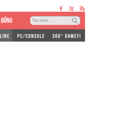
 ĐỒNG
LINE
PC/CONSOLE
360° GAMEFI