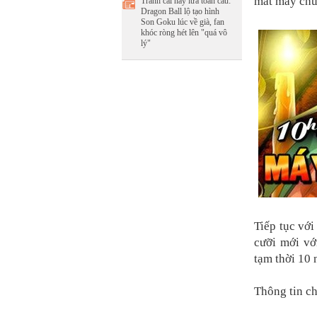
mắt máy chủ
Tranh cãi nảy lửa toàn cầu:
Dragon Ball lộ tạo hình
Son Goku lúc về già, fan
khóc ròng hét lên "quá vô
lý"
Tiếp tục vớ
cưỡi mới với
tạm thời 10 
Thông tin chi