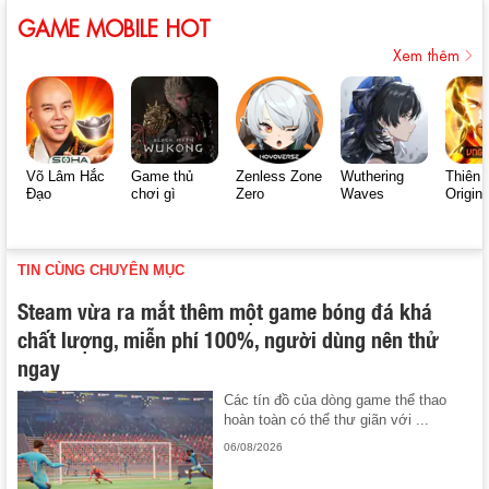
GAME MOBILE HOT
Xem thêm
Võ Lâm Hắc
Game thủ
Zenless Zone
Wuthering
Thiên 
Đạo
chơi gì
Zero
Waves
Origin
TIN CÙNG CHUYÊN MỤC
Steam vừa ra mắt thêm một game bóng đá khá
chất lượng, miễn phí 100%, người dùng nên thử
ngay
Các tín đồ của dòng game thể thao
hoàn toàn có thể thư giãn với ...
06/08/2026