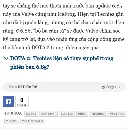
tay sẽ chẳng thể nào thoải mái trước bản update 6.85
này của Valve cũng như IceFrog. Hiện tại Techies gần
như đã bị quên lãng, nhưng có thể chắc chắn một điều
rằng, ở 6.86, "bộ ba cảm tử" sẽ được Valve chăm sóc
kỹ càng trở lại, dựa vào phản ứng của cộng đồng game
thủ hâm mộ DOTA 2 trong nhiều ngày qua.
DOTA 2: Techies liệu có thực sự phế trong
phiên bản 6.85?
Theo
Trí Thức Trẻ
Copy link
0
CHIA SẺ
TỪ KHÓA
DOTA 2
CẬP NHẬT
SỬA ĐỔI
HERO
TECHIES
PHÂN TÍCH
TIN MỚI
TIN TỨC GAME