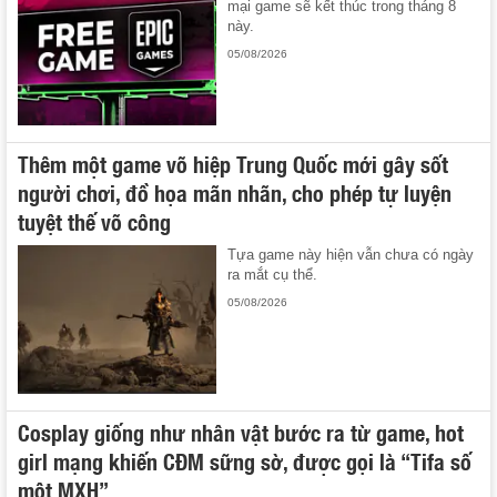
mại game sẽ kết thúc trong tháng 8
này.
05/08/2026
Thêm một game võ hiệp Trung Quốc mới gây sốt
người chơi, đồ họa mãn nhãn, cho phép tự luyện
tuyệt thế võ công
Tựa game này hiện vẫn chưa có ngày
ra mắt cụ thể.
05/08/2026
Cosplay giống như nhân vật bước ra từ game, hot
girl mạng khiến CĐM sững sờ, được gọi là “Tifa số
một MXH”