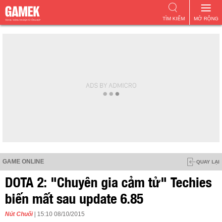
TÌM KIẾM
MỞ RỘNG
GAME ONLINE
QUAY LẠI
DOTA 2: "Chuyên gia cảm tử" Techies
biến mất sau update 6.85
Nút Chuối
| 15:10 08/10/2015