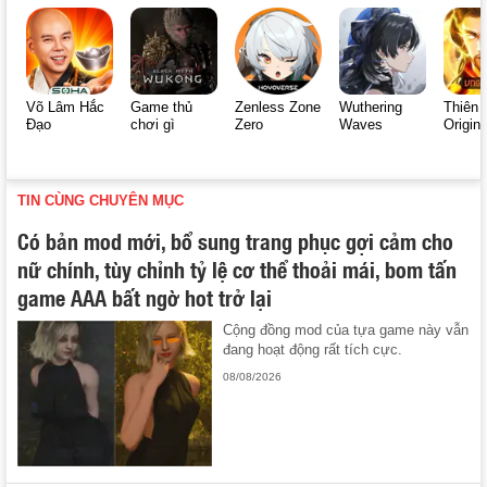
Võ Lâm Hắc
Game thủ
Zenless Zone
Wuthering
Thiên 
Đạo
chơi gì
Zero
Waves
Origin
TIN CÙNG CHUYÊN MỤC
Có bản mod mới, bổ sung trang phục gợi cảm cho
nữ chính, tùy chỉnh tỷ lệ cơ thể thoải mái, bom tấn
game AAA bất ngờ hot trở lại
Cộng đồng mod của tựa game này vẫn
đang hoạt động rất tích cực.
08/08/2026