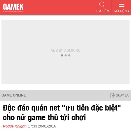
TÌM KIẾM
MỞ RỘNG
GAME ONLINE
QUAY LẠI
Độc đáo quán net "ưu tiên đặc biệt"
cho nữ game thủ tới chơi
Rogue Knight
| 17:33 20/01/2016