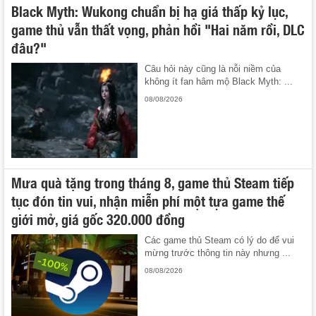
Black Myth: Wukong chuẩn bị hạ giá thấp kỷ lục,
game thủ vẫn thất vọng, phản hồi "Hai năm rồi, DLC
đâu?"
Câu hỏi này cũng là nỗi niềm của
không ít fan hâm mộ Black Myth: ...
08/08/2026
Mưa quà tặng trong tháng 8, game thủ Steam tiếp
tục đón tin vui, nhận miễn phí một tựa game thế
giới mở, giá gốc 320.000 đồng
Các game thủ Steam có lý do để vui
mừng trước thông tin này nhưng ...
08/08/2026