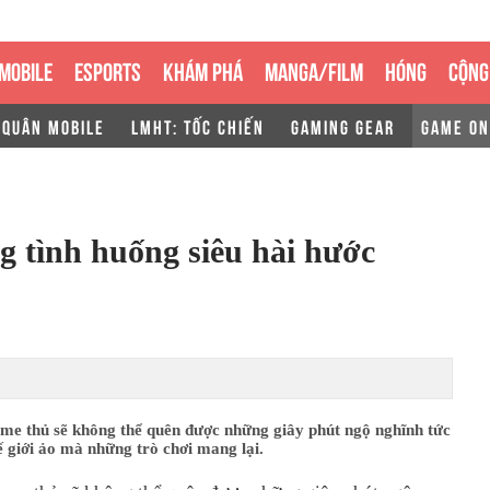
MOBILE
ESPORTS
KHÁM PHÁ
MANGA/FILM
HÓNG
CỘNG
 QUÂN MOBILE
LMHT: TỐC CHIẾN
GAMING GEAR
GAME ON
 tình huống siêu hài hước
me thủ sẽ không thể quên được những giây phút ngộ nghĩnh tức
ế giới ảo mà những trò chơi mang lại.