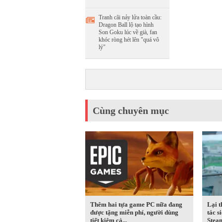
Tranh cãi nảy lửa toàn cầu:
Dragon Ball lộ tạo hình
Son Goku lúc về già, fan
khóc ròng hét lên "quá vô
lý"
Cùng chuyên mục
Thêm hai tựa game PC nữa đang
Lại 
được tặng miễn phí, người dùng
tác s
tiết kiệm cả...
Steam