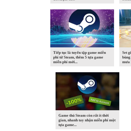
Tiếp tục là tuyển tập game miễn
Set g
phí từ Steam, thêm 5 tựa game
bùng 
miễn phí mới...
mưa l
Game thủ Steam còn rất ít thời
gian, nhanh tay nhận miễn phí một
tựa game...