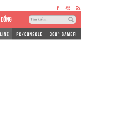
 ĐỒNG
LINE
PC/CONSOLE
360° GAMEFI