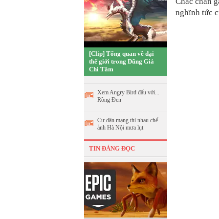
Chắc chắn g
nghĩnh tức c
[Clip] Tổng quan về đại
thế giới trong Dũng Giả
Chi Tâm
Xem Angry Bird đấu với...
Rồng Đen
Cư dân mạng thi nhau chế
ảnh Hà Nội mưa lụt
TIN ĐÁNG ĐỌC