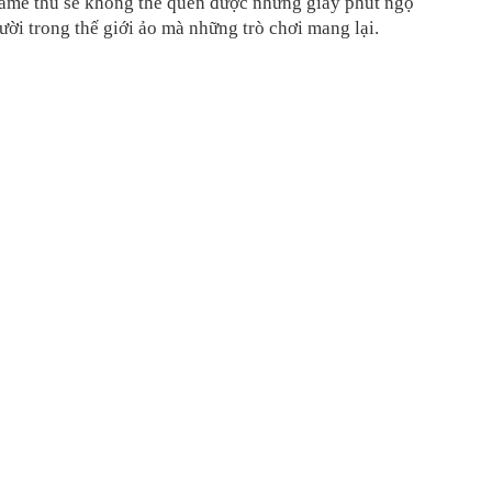
ame thủ sẽ không thể quên được những giây phút ngộ
ười trong thế giới ảo mà những trò chơi mang lại.