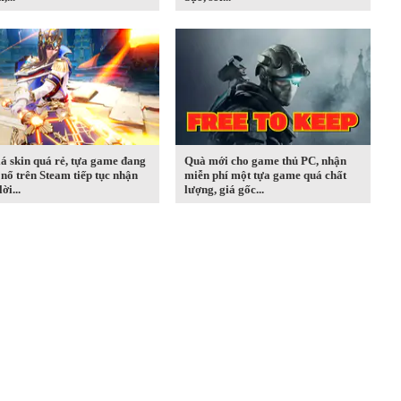
iá skin quá rẻ, tựa game đang
Quà mới cho game thủ PC, nhận
nổ trên Steam tiếp tục nhận
miễn phí một tựa game quá chất
ời...
lượng, giá gốc...