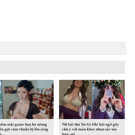
thêm một game hẹn hò tương
Nữ bài thủ Yu-Gi-Oh! bất ngờ gây
iêu gợi cảm chuẩn bị lên sóng
chú ý với màn khoe nhan sắc táo
,...
bạo, soi...