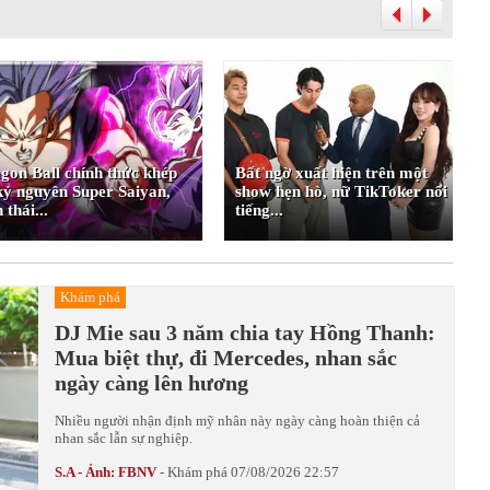
gon Ball chính thức khép
Bất ngờ xuất hiện trên một
 kỷ nguyên Super Saiyan,
show hẹn hò, nữ TikToker nổi
 thái...
tiếng...
Khám phá
DJ Mie sau 3 năm chia tay Hồng Thanh:
Mua biệt thự, đi Mercedes, nhan sắc
ngày càng lên hương
Nhiều người nhận định mỹ nhân này ngày càng hoàn thiện cả
nhan sắc lẫn sự nghiệp.
S.A - Ảnh: FBNV
-
Khám phá
07/08/2026 22:57