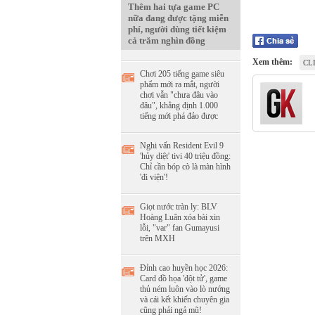
Thêm hai tựa game PC
nữa đang được tặng miễn
phí, người dùng tiết kiệm
cả trăm nghìn đồng
Xem thêm:
CL
Chơi 205 tiếng game siêu
phẩm mới ra mắt, người
chơi vẫn "chưa đâu vào
đâu", khẳng định 1.000
tiếng mới phá đảo được
Nghi vấn Resident Evil 9
'hủy diệt' tivi 40 triệu đồng:
Chỉ cần bóp cò là màn hình
'đi viện'!
Giọt nước tràn ly: BLV
Hoàng Luân xóa bài xin
lỗi, "var" fan Gumayusi
trên MXH
Đỉnh cao huyền học 2026:
Card đồ họa 'đột tử', game
thủ ném luôn vào lò nướng
và cái kết khiến chuyên gia
cũng phải ngả mũ!