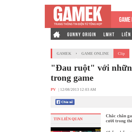
GAME 
GUNNY ORIGIN
LMHT
LIÊN
GAMEK
›
GAME ONLINE
Clip
"Đau ruột" với những
trong game
PV
|
12/08/2013 12:03 AM
Chắc chắn ga
TIN LIÊN QUAN
cười trong th