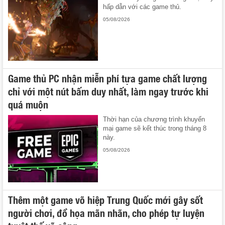
hấp dẫn với các game thủ.
05/08/2026
Game thủ PC nhận miễn phí tựa game chất lượng
chỉ với một nút bấm duy nhất, làm ngay trước khi
quá muộn
Thời hạn của chương trình khuyến
mại game sẽ kết thúc trong tháng 8
này.
05/08/2026
Thêm một game võ hiệp Trung Quốc mới gây sốt
người chơi, đồ họa mãn nhãn, cho phép tự luyện