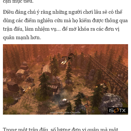
cận mục tiêu.
Điều đáng chú ý rằng những người chơi lâu sẽ có thể
dùng các điểm nghiên cứu mà họ kiếm được thông qua
trận đấu, làm nhiệm vụ... để mở khóa ra các đơn vị
quân mạnh hơn.
Trong một trận đấu, số lượng đơn vị quân mà một