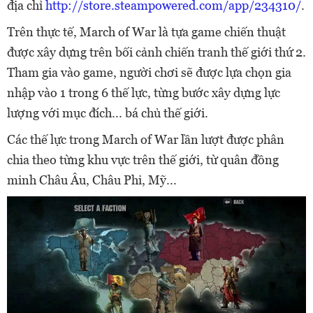
địa chỉ
http://store.steampowered.com/app/234310/
.
Trên thực tế, March of War là tựa game chiến thuật
được xây dựng trên bối cảnh chiến tranh thế giới thứ 2.
Tham gia vào game, người chơi sẽ được lựa chọn gia
nhập vào 1 trong 6 thế lực, từng bước xây dựng lực
lượng với mục đích... bá chủ thế giới.
Các thế lực trong March of War lần lượt được phân
chia theo từng khu vực trên thế giới, từ quân đồng
minh Châu Âu, Châu Phi, Mỹ...