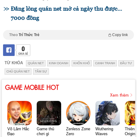
Đắng lòng quán net mở cả ngày thu được...
7000 đồng
Theo
Trí Thức Trẻ
Copy link
0
CHIA SẺ
TỪ KHÓA
QUÁN NET
KINH DOANH
KHỐN KHỔ
CẠNH TRANH
ĐẦU TƯ
CHỦ QUÁN NET
TÂM SỰ
GAME MOBILE HOT
Xem thêm
Võ Lâm Hắc
Game thủ
Zenless Zone
Wuthering
Thiên 
Đạo
chơi gì
Zero
Waves
Origin