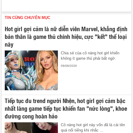
TIN CÙNG CHUYÊN MỤC
Hot girl gợi cảm là nữ diễn viên Marvel, khẳng định
bản thân là game thủ chính hiệu, cực "kết" thể loại
này
Chia sẻ của cô nàng hot girl khiến
không ít game thủ phải bất ngờ.
09/08/2026
Tiếp tục đu trend người Nhện, hot girl gợi cảm bậc
nhất làng game tiếp tục khiến fan "nức lòng", khoe
đường cong hoàn hảo
Cô nàng hot girl này vốn đã là cái tên
quá nổi tiếng khi nhắc ...