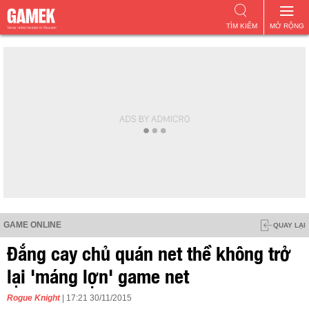
TÌM KIẾM
MỞ RỘNG
GAME ONLINE
QUAY LẠI
Đắng cay chủ quán net thề không trở
lại 'máng lợn' game net
Rogue Knight
| 17:21 30/11/2015