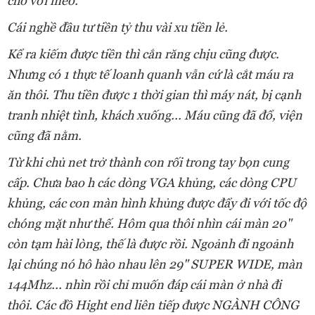
chó với mèo.
Cái nghề đầu tư tiền tỷ thu vài xu tiền lẻ.
Kể ra kiếm được tiền thì cắn răng chịu cũng được.
Nhưng có 1 thực tế loanh quanh vẫn cứ là cắt máu ra
ăn thôi. Thu tiền được 1 thời gian thì máy nát, bị cạnh
tranh nhiệt tình, khách xuống... Máu cũng đã đổ, viện
cũng đã nằm.
Từ khi chủ net trở thành con rối trong tay bọn cung
cấp. Chưa bao h các dòng VGA khủng, các dòng CPU
khủng, các con màn hình khủng được đẩy đi với tốc độ
chóng mặt như thế. Hôm qua thôi nhìn cái màn 20"
còn tạm hài lòng, thế là được rồi. Ngoảnh đi ngoảnh
lại chúng nó hô hào nhau lên 29" SUPER WIDE, màn
144Mhz... nhìn rồi chỉ muốn đáp cái màn ở nhà đi
thôi. Các đồ Hight end liên tiếp được NGÀNH CÔNG