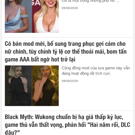
coi là một trong những phụ nữ ...
08/08/2026
Có bản mod mới, bổ sung trang phục gợi cảm cho
nữ chính, tùy chỉnh tỷ lệ cơ thể thoải mái, bom tấn
game AAA bất ngờ hot trở lại
Cộng đồng mod của tựa game này vẫn
đang hoạt động rất tích cực.
08/08/2026
Black Myth: Wukong chuẩn bị hạ giá thấp kỷ lục,
game thủ vẫn thất vọng, phản hồi "Hai năm rồi, DLC
đâu?"