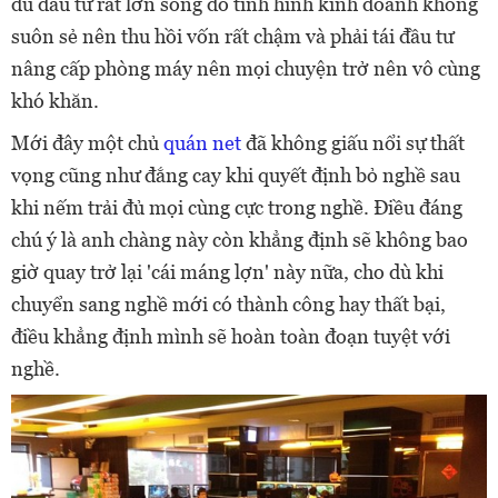
dù đầu tư rất lớn song do tình hình kinh doanh không
suôn sẻ nên thu hồi vốn rất chậm và phải tái đầu tư
nâng cấp phòng máy nên mọi chuyện trở nên vô cùng
khó khăn.
Mới đây một chủ
quán net
đã không giấu nổi sự thất
vọng cũng như đắng cay khi quyết định bỏ nghề sau
khi nếm trải đủ mọi cùng cực trong nghề. Điều đáng
chú ý là anh chàng này còn khẳng định sẽ không bao
giờ quay trở lại 'cái máng lợn' này nữa, cho dù khi
chuyển sang nghề mới có thành công hay thất bại,
điều khẳng định mình sẽ hoàn toàn đoạn tuyệt với
nghề.