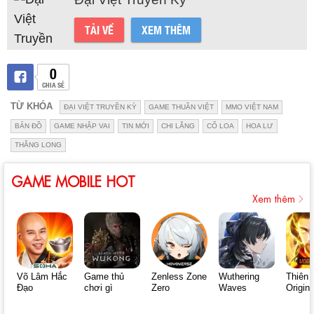
TẢI VỀ
XEM THÊM
0
CHIA SẺ
TỪ KHÓA
ĐẠI VIỆT TRUYỀN KỲ
GAME THUẦN VIỆT
MMO VIỆT NAM
BẢN ĐỒ
GAME NHẬP VAI
TIN MỚI
CHI LĂNG
CỔ LOA
HOA LƯ
THĂNG LONG
GAME MOBILE HOT
Xem thêm
Võ Lâm Hắc
Game thủ
Zenless Zone
Wuthering
Thiên 
Đạo
chơi gì
Zero
Waves
Origin