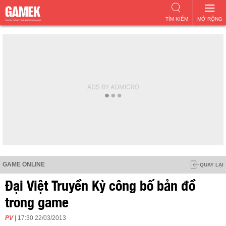
TÌM KIẾM
MỞ RỘNG
GAME ONLINE
QUAY LẠI
Đại Việt Truyền Kỳ công bố bản đồ
trong game
PV
| 17:30 22/03/2013