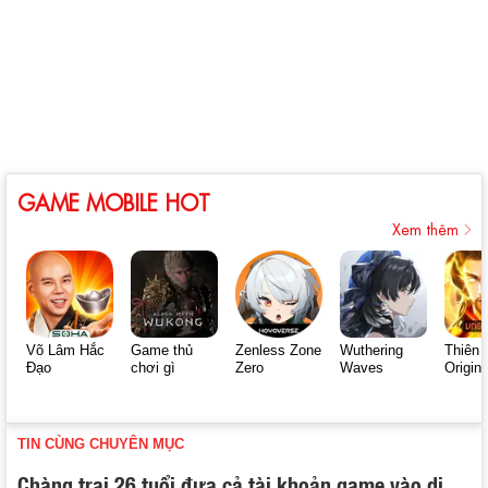
GAME MOBILE HOT
Xem thêm
Võ Lâm Hắc
Game thủ
Zenless Zone
Wuthering
Thiên 
Đạo
chơi gì
Zero
Waves
Origin
TIN CÙNG CHUYÊN MỤC
Chàng trai 26 tuổi đưa cả tài khoản game vào di