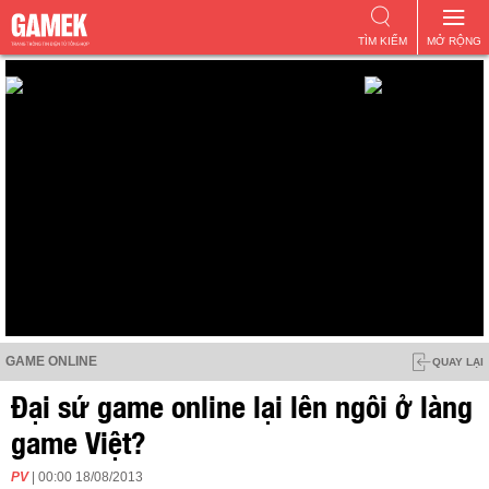
TÌM KIẾM
MỞ RỘNG
GAME ONLINE
QUAY LẠI
Đại sứ game online lại lên ngôi ở làng
game Việt?
PV
| 00:00 18/08/2013