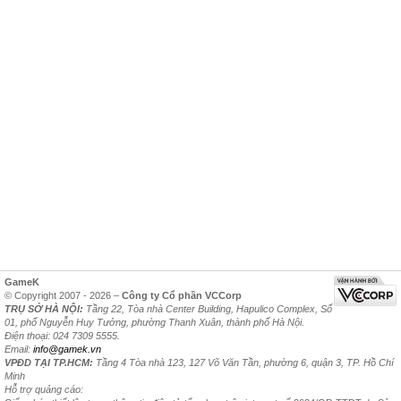
GameK
© Copyright 2007 - 2026 –
Công ty Cổ phần VCCorp
TRỤ SỞ HÀ NỘI:
Tầng 22, Tòa nhà Center Building, Hapulico Complex, Số
01, phố Nguyễn Huy Tưởng, phường Thanh Xuân, thành phố Hà Nội.
Điện thoại: 024 7309 5555.
Email:
info@gamek.vn
VPĐD TẠI TP.HCM:
Tầng 4 Tòa nhà 123, 127 Võ Văn Tần, phường 6, quận 3, TP. Hồ Chí
Minh
Hỗ trợ quảng cáo: