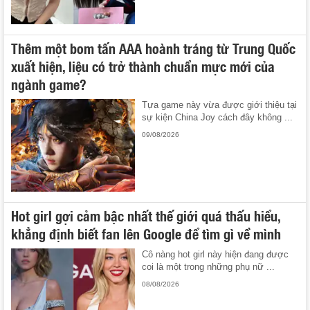
Thêm một bom tấn AAA hoành tráng từ Trung Quốc
xuất hiện, liệu có trở thành chuẩn mực mới của
ngành game?
Tựa game này vừa được giới thiệu tại
sự kiện China Joy cách đây không ...
09/08/2026
Hot girl gợi cảm bậc nhất thế giới quá thấu hiểu,
khẳng định biết fan lên Google để tìm gì về mình
Cô nàng hot girl này hiện đang được
coi là một trong những phụ nữ ...
08/08/2026