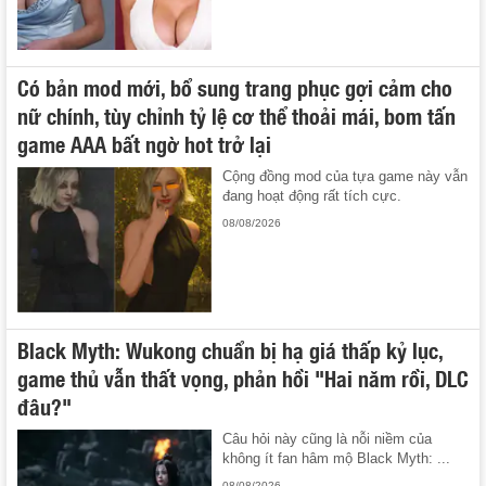
Có bản mod mới, bổ sung trang phục gợi cảm cho
nữ chính, tùy chỉnh tỷ lệ cơ thể thoải mái, bom tấn
game AAA bất ngờ hot trở lại
Cộng đồng mod của tựa game này vẫn
đang hoạt động rất tích cực.
08/08/2026
Black Myth: Wukong chuẩn bị hạ giá thấp kỷ lục,
game thủ vẫn thất vọng, phản hồi "Hai năm rồi, DLC
đâu?"
Câu hỏi này cũng là nỗi niềm của
không ít fan hâm mộ Black Myth: ...
08/08/2026