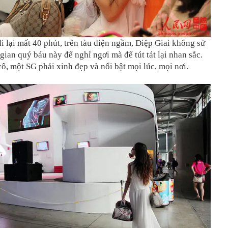
i lại mất 40 phút, trên tàu điện ngầm, Diệp Giai không sử
gian quý báu này để nghỉ ngơi mà để tút tát lại nhan sắc.
ô, một SG phải xinh đẹp và nổi bật mọi lúc, mọi nơi.