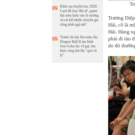
Tr
Đỉnh cao huyền học 2026:
Card đồ họa 'đột tử', game
thủ ném luôn vào lò nướng
Trương Diệp
và cái kết khiến chuyên gia
Hải, cô là 
cũng phải ngả mũ!
Hải. Hàng ng
Tranh cãi nảy lửa toàn cầu:
phải đi tàu 
Dragon Ball lộ tạo hình
do đó thường
Son Goku lúc về già, fan
khóc ròng hét lên "quá vô
lý"