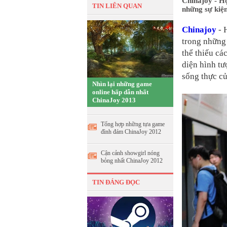
Chinajoy - Hộ
TIN LIÊN QUAN
những sự kiệ
Chinajoy
- 
trong những
thể thiếu cá
diện hình tư
sống thực c
Nhìn lại những game
online hấp dẫn nhất
ChinaJoy 2013
Tổng hợp những tựa game
đình đám ChinaJoy 2012
Cận cảnh showgirl nóng
bỏng nhất ChinaJoy 2012
TIN ĐÁNG ĐỌC