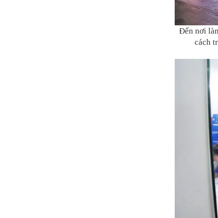
Đến nơi là
cách t