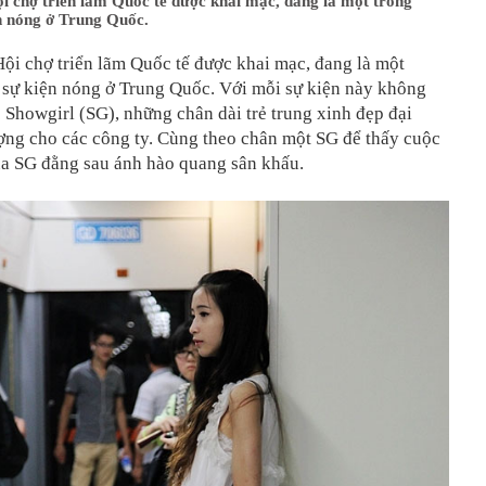
i chợ triển lãm Quốc tế được khai mạc, đang là một trong
n nóng ở Trung Quốc.
Hội chợ triển lãm Quốc tế được khai mạc, đang là một
 sự kiện nóng ở Trung Quốc. Với mỗi sự kiện này không
c Showgirl (SG), những chân dài trẻ trung xinh đẹp đại
ợng cho các công ty. Cùng theo chân một SG để thấy cuộc
ủa SG đằng sau ánh hào quang sân khấu.