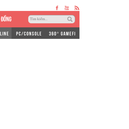
 ĐỒNG
LINE
PC/CONSOLE
360° GAMEFI