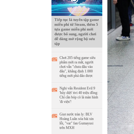
Tiếp tục là tuyển tập game
miễn phí từ Steam, thêm 5
tựa game miễn phí mới
được bổ sung, người chơi
dễ dàng mở rộng bộ sưu
tập
Chơi 205 tiếng game siêu
phẩm mới ra mắt, người
chơi vẫn "chưa đâu vào
đâu", khẳng định 1.000
tiếng mới phá đảo được
Nghi vấn Resident Evil 9
'hủy diệt' tivi 40 triệu đồng:
Chỉ cần bóp cò là màn hình
'đi viện'!
Giọt nước tràn ly: BLV
Hoàng Luân xóa bài xin
lỗi, "var" fan Gumayusi
trên MXH