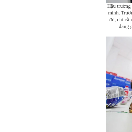
Hậu trường 
mình. Trươn
đó, chỉ cần
đang g