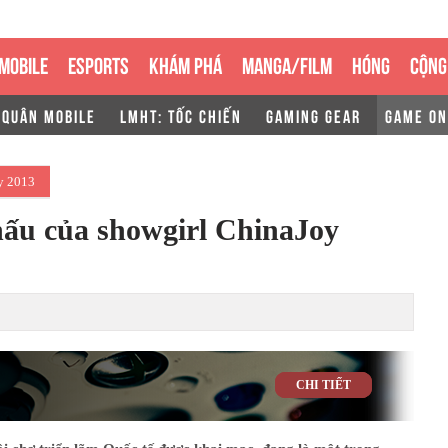
MOBILE
ESPORTS
KHÁM PHÁ
MANGA/FILM
HÓNG
CỘNG
 QUÂN MOBILE
LMHT: TỐC CHIẾN
GAMING GEAR
GAME ON
y 2013
hấu của showgirl ChinaJoy
CHI TIẾT