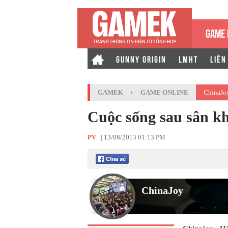
GAME 
GUNNY ORIGIN
LMHT
LIÊN
GAMEK
›
GAME ONLINE
ChinaJo
Cuộc sống sau sân k
PV
|
13/08/2013 01:13 PM
ChinaJoy