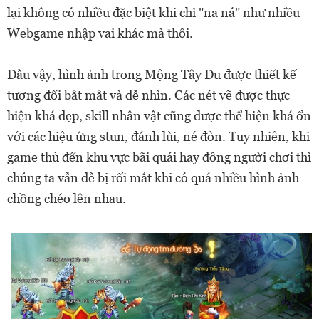
lại không có nhiều đặc biệt khi chỉ "na ná" như nhiều
Webgame nhập vai khác mà thôi.
Dẫu vậy, hình ảnh trong Mộng Tây Du được thiết kế
tương đối bắt mắt và dễ nhìn. Các nét vẽ được thực
hiện khá đẹp, skill nhân vật cũng được thể hiện khá ổn
với các hiệu ứng stun, đánh lùi, né đòn. Tuy nhiên, khi
game thủ đến khu vực bãi quái hay đông người chơi thì
chúng ta vẫn dễ bị rối mắt khi có quá nhiều hình ảnh
chồng chéo lên nhau.