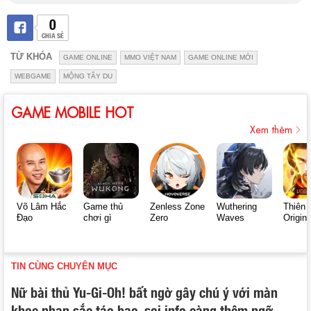
0
CHIA SẺ
TỪ KHÓA
GAME ONLINE
MMO VIỆT NAM
GAME ONLINE MỚI
WEBGAME
MỘNG TÂY DU
GAME MOBILE HOT
Xem thêm
Võ Lâm Hắc
Game thủ
Zenless Zone
Wuthering
Thiên 
Đạo
chơi gì
Zero
Waves
Origin
TIN CÙNG CHUYÊN MỤC
Nữ bài thủ Yu-Gi-Oh! bất ngờ gây chú ý với màn
khoe nhan sắc táo bạo, soi info càng thêm ngỡ