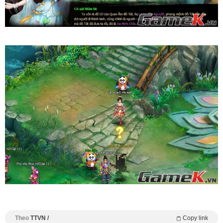
Theo
TTVN /
Copy link