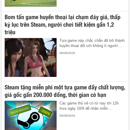
Bom tấn game huyền thoại lại chạm đáy giá, thấp
kỷ lục trên Steam, người chơi tiết kiệm gần 1,2
triệu
Tựa game này chắc chắn đã trở thành
huyền thoại đối với không ít người ...
06/08/2026
Steam tặng miễn phí một tựa game đầy chất lượng,
giá gốc gần 200.000 đồng, thời gian có hạn
Các game thủ sẽ có từ nay tới 12h
trưa ngày 10/8 để nhận miễn ...
06/08/2026