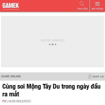
TÌM KIẾM
MỞ RỘNG
GAME ONLINE
QUAY LẠI
Cùng soi Mộng Tây Du trong ngày đầu
ra mắt
PV
| 16:00 08/12/2012