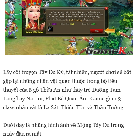
Lấy cốt truyện Tây Du Ký, tất nhiên, người chơi sẽ bắt
gặp lại những nhân vật quen thuộc trong bộ tiểu
thuyết của Ngô Thừa Ân như thầy trò Đường Tam
Tạng hay Na Tra, Phật Bà Quan Âm. Game gồm 3
class nhân vật là La Sát, Thiên Tôn và Thần Tướng.
Dưới đây là những hình ảnh về Mộng Tây Du trong
ngày đầu ra mắt: