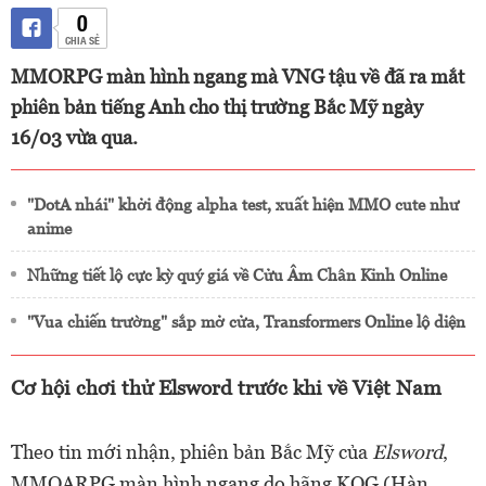
0
CHIA SẺ
MMORPG màn hình ngang mà VNG tậu về đã ra mắt
phiên bản tiếng Anh cho thị trường Bắc Mỹ ngày
16/03 vừa qua.
"DotA nhái" khởi động alpha test, xuất hiện MMO cute như
anime
Những tiết lộ cực kỳ quý giá về Cửu Âm Chân Kinh Online
"Vua chiến trường" sắp mở cửa, Transformers Online lộ diện
Cơ hội chơi thử Elsword trước khi về Việt Nam
Theo tin mới nhận, phiên bản Bắc Mỹ của
Elsword
,
MMOARPG màn hình ngang do hãng KOG (Hàn