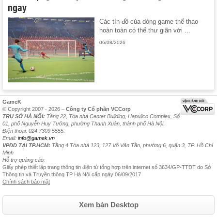
ngay
Các tín đồ của dòng game thể thao
hoàn toàn có thể thư giãn với ...
06/08/2026
GameK
© Copyright 2007 - 2026 –
Công ty Cổ phần VCCorp
TRỤ SỞ HÀ NỘI:
Tầng 22, Tòa nhà Center Building, Hapulico Complex, Số
01, phố Nguyễn Huy Tưởng, phường Thanh Xuân, thành phố Hà Nội.
Điện thoại: 024 7309 5555.
Email:
info@gamek.vn
VPĐD TẠI TP.HCM:
Tầng 4 Tòa nhà 123, 127 Võ Văn Tần, phường 6, quận 3, TP. Hồ Chí
Minh
Hỗ trợ quảng cáo:
Giấy phép thiết lập trang thông tin điện tử tổng hợp trên internet số 3634/GP-TTĐT do Sở
Thông tin và Truyền thông TP Hà Nội cấp ngày 06/09/2017
Chính sách bảo mật
Xem bản Desktop