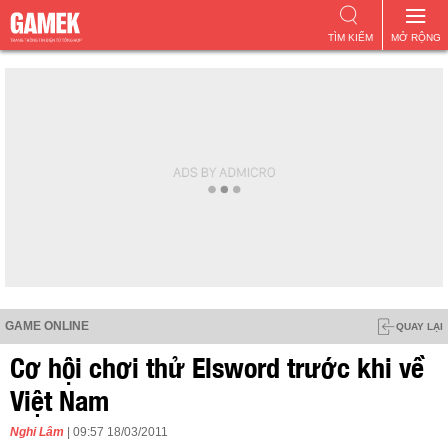
TÌM KIẾM
MỞ RỘNG
GAME ONLINE
QUAY LẠI
Cơ hội chơi thử Elsword trước khi về
Việt Nam
Nghi Lâm
| 09:57 18/03/2011