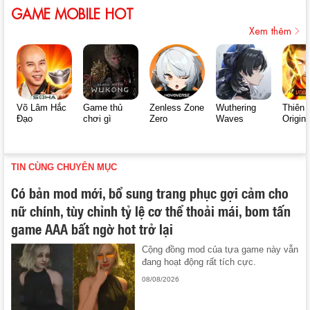
GAME MOBILE HOT
Xem thêm
Võ Lâm Hắc
Game thủ
Zenless Zone
Wuthering
Thiên 
Đạo
chơi gì
Zero
Waves
Origin
TIN CÙNG CHUYÊN MỤC
Có bản mod mới, bổ sung trang phục gợi cảm cho
nữ chính, tùy chỉnh tỷ lệ cơ thể thoải mái, bom tấn
game AAA bất ngờ hot trở lại
Cộng đồng mod của tựa game này vẫn
đang hoạt động rất tích cực.
08/08/2026