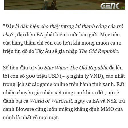
"
Đây là dấu hiệu cho thấy tương lai thành công của trò
chơi
", đại diện EA phát biểu trước báo giới. Mục tiêu
của hãng thậm chí còn cao hơn khi mong muốn cả 12
triệu tín đồ ảo Tây Âu sẽ gia nhập
The Old Republic.
Số tiền đầu tư vào
Star Wars: The Old Republic
đã lên
tới con số 300 triệu USD (~ 5 nghìn tỷ VNĐ), cao nhất
trong lịch sử các game online trên hành tinh xanh. Rất
nhiều chuyên gia nhận xét rằng sau khi ra đời, nó sẽ
đánh bại cả
World of WarCraft
, ngay cả EA và NSX trứ
danh Bioware cũng luôn miệng khẳng định MMO của
mình là nhất về mọi mặt.