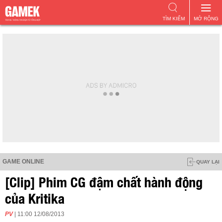
TÌM KIẾM
MỞ RỘNG
GAME ONLINE
QUAY LẠI
[Clip] Phim CG đậm chất hành động
của Kritika
PV
| 11:00 12/08/2013