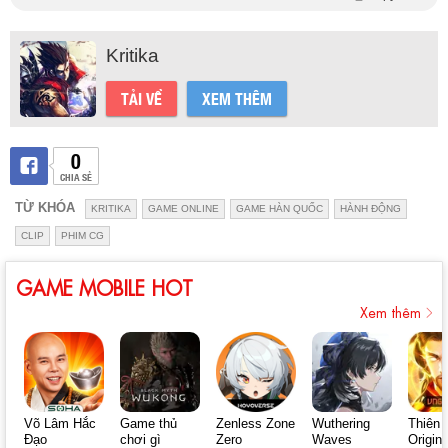
Kritika
TẢI VỀ
XEM THÊM
0
CHIA SẺ
TỪ KHÓA
KRITIKA
GAME ONLINE
GAME HÀN QUỐC
HÀNH ĐỘNG
CLIP
PHIM CG
GAME MOBILE HOT
Xem thêm
Võ Lâm Hắc
Game thủ
Zenless Zone
Wuthering
Thiên 
Đạo
chơi gì
Zero
Waves
Origin