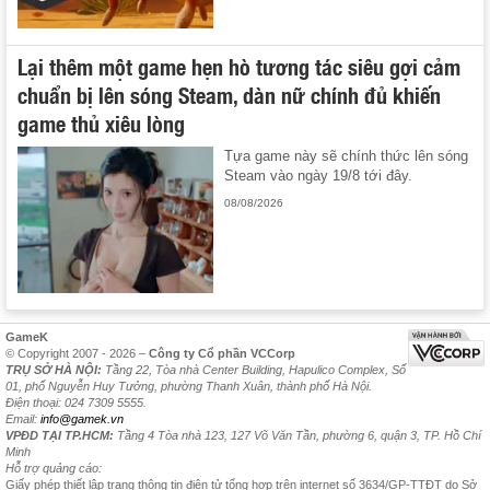
Lại thêm một game hẹn hò tương tác siêu gợi cảm
chuẩn bị lên sóng Steam, dàn nữ chính đủ khiến
game thủ xiêu lòng
Tựa game này sẽ chính thức lên sóng
Steam vào ngày 19/8 tới đây.
08/08/2026
GameK
© Copyright 2007 - 2026 –
Công ty Cổ phần VCCorp
TRỤ SỞ HÀ NỘI:
Tầng 22, Tòa nhà Center Building, Hapulico Complex, Số
01, phố Nguyễn Huy Tưởng, phường Thanh Xuân, thành phố Hà Nội.
Điện thoại: 024 7309 5555.
Email:
info@gamek.vn
VPĐD TẠI TP.HCM:
Tầng 4 Tòa nhà 123, 127 Võ Văn Tần, phường 6, quận 3, TP. Hồ Chí
Minh
Hỗ trợ quảng cáo:
Giấy phép thiết lập trang thông tin điện tử tổng hợp trên internet số 3634/GP-TTĐT do Sở