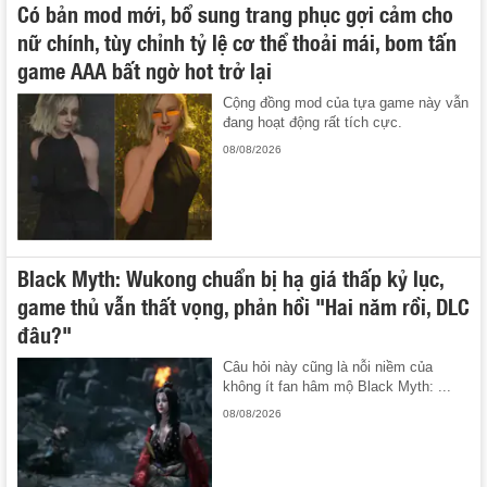
Có bản mod mới, bổ sung trang phục gợi cảm cho
nữ chính, tùy chỉnh tỷ lệ cơ thể thoải mái, bom tấn
game AAA bất ngờ hot trở lại
Cộng đồng mod của tựa game này vẫn
đang hoạt động rất tích cực.
08/08/2026
Black Myth: Wukong chuẩn bị hạ giá thấp kỷ lục,
game thủ vẫn thất vọng, phản hồi "Hai năm rồi, DLC
đâu?"
Câu hỏi này cũng là nỗi niềm của
không ít fan hâm mộ Black Myth: ...
08/08/2026