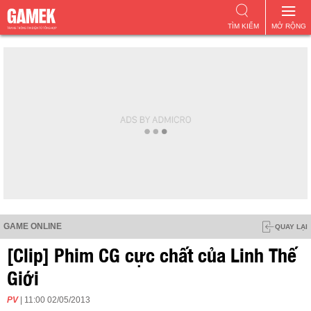
TÌM KIẾM
MỞ RỘNG
GAME ONLINE
QUAY LẠI
[Clip] Phim CG cực chất của Linh Thế
Giới
PV
| 11:00 02/05/2013