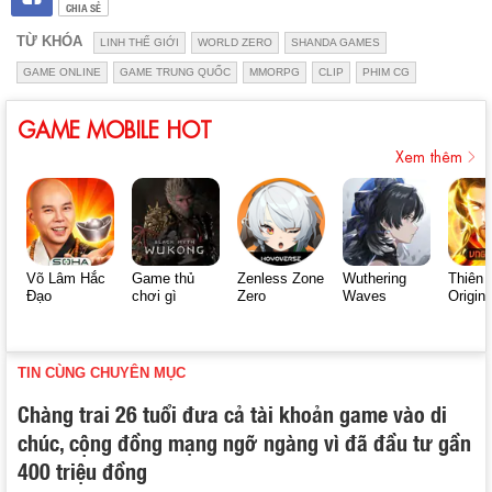
CHIA SẺ
TỪ KHÓA
LINH THẾ GIỚI
WORLD ZERO
SHANDA GAMES
GAME ONLINE
GAME TRUNG QUỐC
MMORPG
CLIP
PHIM CG
GAME MOBILE HOT
Xem thêm
Võ Lâm Hắc
Game thủ
Zenless Zone
Wuthering
Thiên 
Đạo
chơi gì
Zero
Waves
Origin
TIN CÙNG CHUYÊN MỤC
Chàng trai 26 tuổi đưa cả tài khoản game vào di
chúc, cộng đồng mạng ngỡ ngàng vì đã đầu tư gần
400 triệu đồng