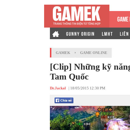
GAME 
GUNNY ORIGIN
LMHT
LIÊN
GAMEK
›
GAME ONLINE
[Clip] Những kỹ năng
Tam Quốc
Dr.Jackal
|
18/05/2015 12:30 PM