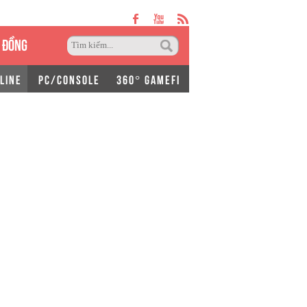
 ĐỒNG
LINE
PC/CONSOLE
360° GAMEFI