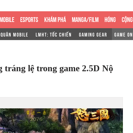
MOBILE
ESPORTS
KHÁM PHÁ
MANGA/FILM
HÓNG
CỘNG
 QUÂN MOBILE
LMHT: TỐC CHIẾN
GAMING GEAR
GAME ON
 tráng lệ trong game 2.5D Nộ