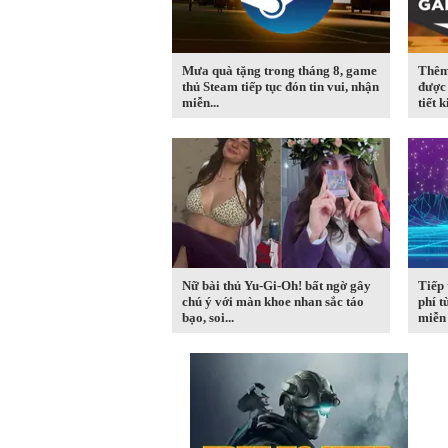
Mưa quà tặng trong tháng 8, game
Thêm
thủ Steam tiếp tục đón tin vui, nhận
được 
miễn...
tiết k
Nữ bài thủ Yu-Gi-Oh! bất ngờ gây
Tiếp 
chú ý với màn khoe nhan sắc táo
phí t
bạo, soi...
miễn 