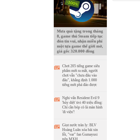
Mưa quà tặng trong tháng
8, game thủ Steam tiếp tục
đón tin vui, nhận miễn phí
một tựa game thế giới mở,
giá gốc 320.000 đồng
Chơi 205 tiếng game siêu
phẩm mới ra mắt, người
chơi vẫn "chưa đâu vào
đâu", khẳng định 1.000
tiếng mới phá đảo được
Nghi vấn Resident Evil 9
'hủy diệt' tivi 40 triệu đồng:
Chỉ cần bóp cò là màn hình
'đi viện'!
Giọt nước tràn ly: BLV
Hoàng Luân xóa bài xin
lỗi, "var" fan Gumayusi
trên MXH