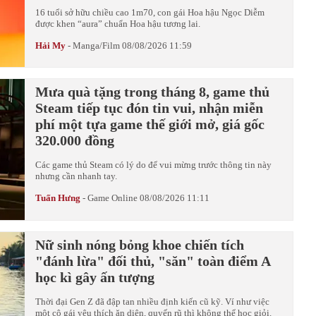
16 tuổi sở hữu chiều cao 1m70, con gái Hoa hậu Ngọc Diễm
được khen “aura” chuẩn Hoa hậu tương lai.
Hải My
-
Manga/Film
08/08/2026 11:59
Mưa quà tặng trong tháng 8, game thủ
Steam tiếp tục đón tin vui, nhận miễn
phí một tựa game thế giới mở, giá gốc
320.000 đồng
Các game thủ Steam có lý do để vui mừng trước thông tin này
nhưng cần nhanh tay.
Tuấn Hưng
-
Game Online
08/08/2026 11:11
Nữ sinh nóng bỏng khoe chiến tích
"đánh lừa" đối thủ, "săn" toàn điểm A
học kì gây ấn tượng
Thời đại Gen Z đã đập tan nhiều định kiến cũ kỹ. Ví như việc
một cô gái yêu thích ăn diện, quyến rũ thì không thể học giỏi.