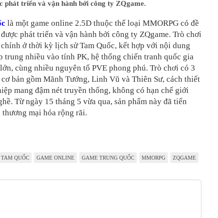
c phát triển và vận hành bởi công ty ZQgame.
ốc
là một game online 2.5D thuộc thể loại MMORPG có đề
 được phát triển và vận hành bởi công ty ZQgame. Trò chơi
 chính ở thời kỳ lịch sử Tam Quốc, kết hợp với nội dung
 trung nhiều vào tính PK, hệ thống chiến tranh quốc gia
 lớn, cùng nhiều nguyên tố PVE phong phú. Trò chơi có 3
 cơ bản gồm Mãnh Tướng, Linh Vũ và Thiên Sư, cách thiết
hiệp mang đậm nét truyền thống, không có hạn chế giới
ghề. Từ ngày 15 tháng 5 vừa qua, sản phẩm này đã tiến
 thương mại hóa rộng rãi.
 TAM QUỐC
GAME ONLINE
GAME TRUNG QUỐC
MMORPG
ZQGAME