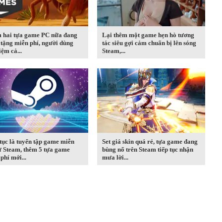
 hai tựa game PC nữa đang
Lại thêm một game hẹn hò tương
tặng miễn phí, người dùng
tác siêu gợi cảm chuẩn bị lên sóng
iệm cả...
Steam,...
tục là tuyển tập game miễn
Set giá skin quá rẻ, tựa game đang
ừ Steam, thêm 5 tựa game
bùng nổ trên Steam tiếp tục nhận
phí mới...
mưa lời...