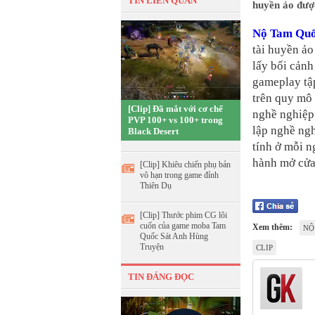
TIN LIÊN QUAN
huyền ảo đượ
Nộ Tam Qu
tài huyền ảo
lấy bối cảnh
gameplay tập
trên quy mô
[Clip] Đã mắt với cơ chế
nghề nghiệp
PVP 100+ vs 100+ trong
lập nghề ng
Black Desert
tính ở mỗi n
hành mở cửa
[Clip] Khiêu chiến phụ bản
vô hạn trong game đỉnh
Thiên Dụ
[Clip] Thước phim CG lôi
cuốn của game moba Tam
Xem thêm:
NỘ
Quốc Sát Anh Hùng
Truyện
CLIP
TIN ĐÁNG ĐỌC