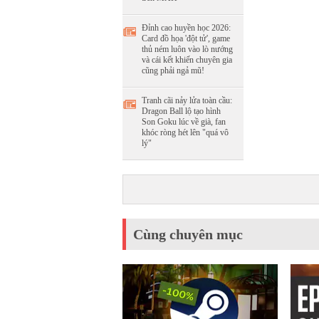
Đỉnh cao huyền học 2026:
Card đồ họa 'đột tử', game
thủ ném luôn vào lò nướng
và cái kết khiến chuyên gia
cũng phải ngả mũ!
Tranh cãi nảy lửa toàn cầu:
Dragon Ball lộ tạo hình
Son Goku lúc về già, fan
khóc ròng hét lên "quá vô
lý"
Cùng chuyên mục