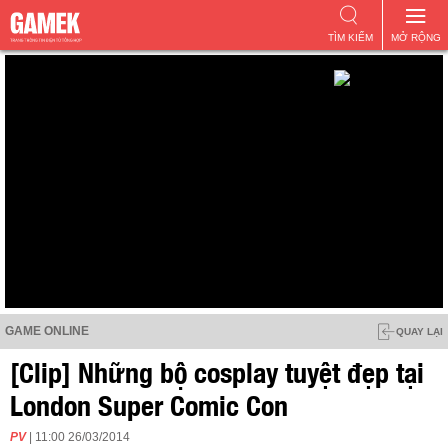
TÌM KIẾM
MỞ RỘNG
GAME ONLINE
QUAY LẠI
[Clip] Những bộ cosplay tuyệt đẹp tại
London Super Comic Con
PV
| 11:00 26/03/2014