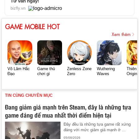
Tư vấn ngay!
bizfly.vn
GAME MOBILE HOT
Xem thêm
Võ Lâm Hắc
Game thủ
Zenless Zone
Wuthering
Thiên 
Đạo
chơi gì
Zero
Waves
Origin
TIN CÙNG CHUYÊN MỤC
Đang giảm giá mạnh trên Steam, đây là những tựa
game đáng để mua nhất thời điểm hiện tại
Đây đều là những tựa game rất xứng
đáng với mức giảm giá mạnh ở ...
05/08/2026