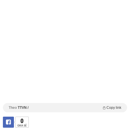
Theo
TTVN /
Copy link
0
CHIA SẺ