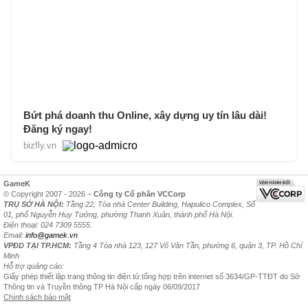
Bứt phá doanh thu Online, xây dựng uy tín lâu dài!
Đăng ký ngay!
bizfly.vn
GameK
© Copyright 2007 - 2026 –
Công ty Cổ phần VCCorp
TRỤ SỞ HÀ NỘI:
Tầng 22, Tòa nhà Center Building, Hapulico Complex, Số
01, phố Nguyễn Huy Tưởng, phường Thanh Xuân, thành phố Hà Nội.
Điện thoại: 024 7309 5555.
Email:
info@gamek.vn
VPĐD TẠI TP.HCM:
Tầng 4 Tòa nhà 123, 127 Võ Văn Tần, phường 6, quận 3, TP. Hồ Chí
Minh
Hỗ trợ quảng cáo:
Giấy phép thiết lập trang thông tin điện tử tổng hợp trên internet số 3634/GP-TTĐT do Sở
Thông tin và Truyền thông TP Hà Nội cấp ngày 06/09/2017
Chính sách bảo mật