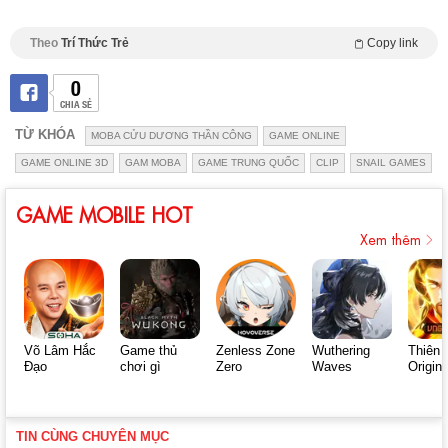
Theo
Trí Thức Trẻ
Copy link
0
CHIA SẺ
TỪ KHÓA
MOBA CỬU DƯƠNG THẦN CÔNG
GAME ONLINE
GAME ONLINE 3D
GAM MOBA
GAME TRUNG QUỐC
CLIP
SNAIL GAMES
GAME MOBILE HOT
Xem thêm
Võ Lâm Hắc
Game thủ
Zenless Zone
Wuthering
Thiên 
Đạo
chơi gì
Zero
Waves
Origin
TIN CÙNG CHUYÊN MỤC