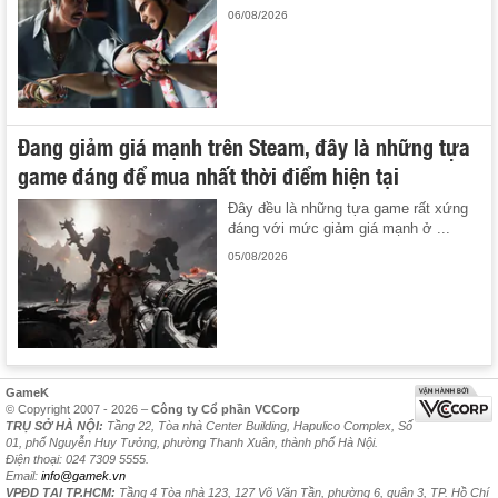
06/08/2026
Đang giảm giá mạnh trên Steam, đây là những tựa
game đáng để mua nhất thời điểm hiện tại
Đây đều là những tựa game rất xứng
đáng với mức giảm giá mạnh ở ...
05/08/2026
GameK
© Copyright 2007 - 2026 –
Công ty Cổ phần VCCorp
TRỤ SỞ HÀ NỘI:
Tầng 22, Tòa nhà Center Building, Hapulico Complex, Số
01, phố Nguyễn Huy Tưởng, phường Thanh Xuân, thành phố Hà Nội.
Điện thoại: 024 7309 5555.
Email:
info@gamek.vn
VPĐD TẠI TP.HCM:
Tầng 4 Tòa nhà 123, 127 Võ Văn Tần, phường 6, quận 3, TP. Hồ Chí