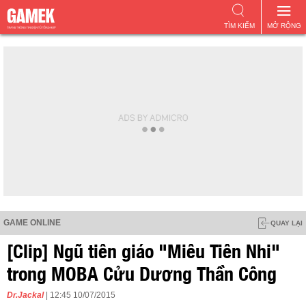
TÌM KIẾM
MỞ RỘNG
GAME ONLINE
QUAY LẠI
[Clip] Ngũ tiên giáo "Miêu Tiên Nhi"
trong MOBA Cửu Dương Thần Công
Dr.Jackal
| 12:45 10/07/2015