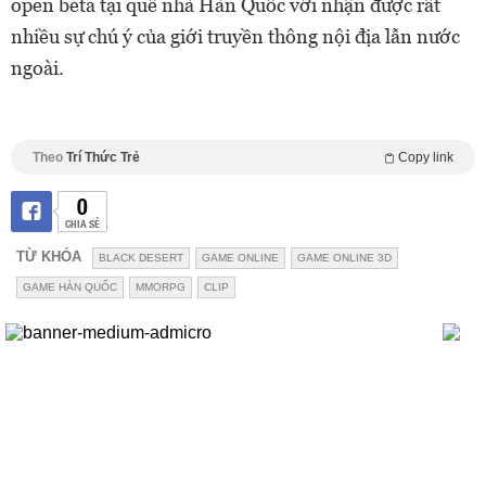
open beta tại quê nhà Hàn Quốc với nhận được rất
nhiều sự chú ý của giới truyền thông nội địa lẫn nước
ngoài.
Theo
Trí Thức Trẻ
Copy link
0
CHIA SẺ
TỪ KHÓA
BLACK DESERT
GAME ONLINE
GAME ONLINE 3D
GAME HÀN QUỐC
MMORPG
CLIP