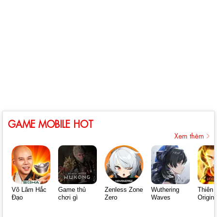
GAME MOBILE HOT
Xem thêm
Võ Lâm Hắc
Game thủ
Zenless Zone
Wuthering
Thiên 
Đạo
chơi gì
Zero
Waves
Origin