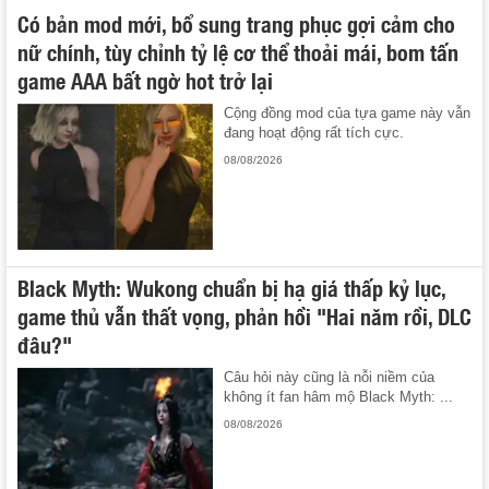
Có bản mod mới, bổ sung trang phục gợi cảm cho
nữ chính, tùy chỉnh tỷ lệ cơ thể thoải mái, bom tấn
game AAA bất ngờ hot trở lại
Cộng đồng mod của tựa game này vẫn
đang hoạt động rất tích cực.
08/08/2026
Black Myth: Wukong chuẩn bị hạ giá thấp kỷ lục,
game thủ vẫn thất vọng, phản hồi "Hai năm rồi, DLC
đâu?"
Câu hỏi này cũng là nỗi niềm của
không ít fan hâm mộ Black Myth: ...
08/08/2026