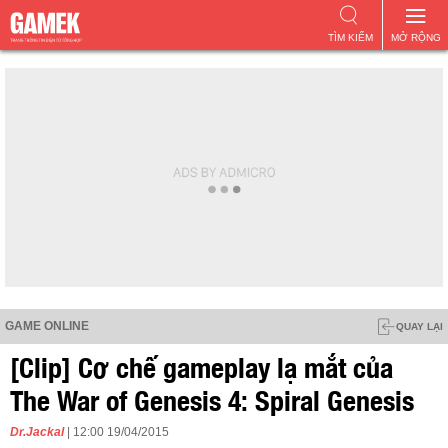
TÌM KIẾM
MỞ RỘNG
GAME ONLINE
QUAY LẠI
[Clip] Cơ chế gameplay lạ mắt của
The War of Genesis 4: Spiral Genesis
Dr.Jackal
| 12:00 19/04/2015