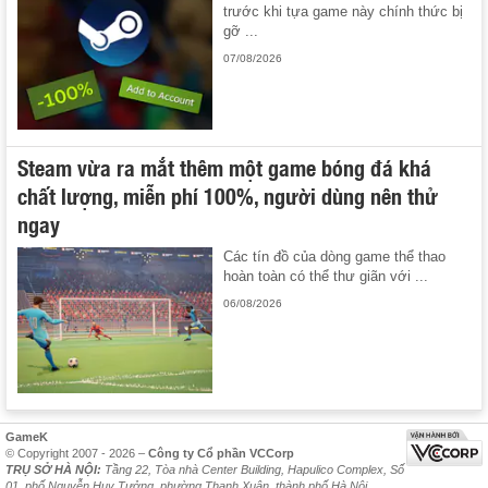
trước khi tựa game này chính thức bị
gỡ ...
07/08/2026
Steam vừa ra mắt thêm một game bóng đá khá
chất lượng, miễn phí 100%, người dùng nên thử
ngay
Các tín đồ của dòng game thể thao
hoàn toàn có thể thư giãn với ...
06/08/2026
GameK
© Copyright 2007 - 2026 –
Công ty Cổ phần VCCorp
TRỤ SỞ HÀ NỘI:
Tầng 22, Tòa nhà Center Building, Hapulico Complex, Số
01, phố Nguyễn Huy Tưởng, phường Thanh Xuân, thành phố Hà Nội.