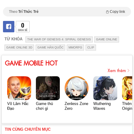
Theo
Trí Thức Trẻ
Copy link
0
CHIA SẺ
TỪ KHÓA
THE WAR OF GENESIS 4: SPIRAL GENESIS
GAME ONLINE
GAME ONLINE 3D
GAME HÀN QUỐC
MMORPG
CLIP
GAME MOBILE HOT
Xem thêm
Võ Lâm Hắc
Game thủ
Zenless Zone
Wuthering
Thiên 
Đạo
chơi gì
Zero
Waves
Origin
TIN CÙNG CHUYÊN MỤC