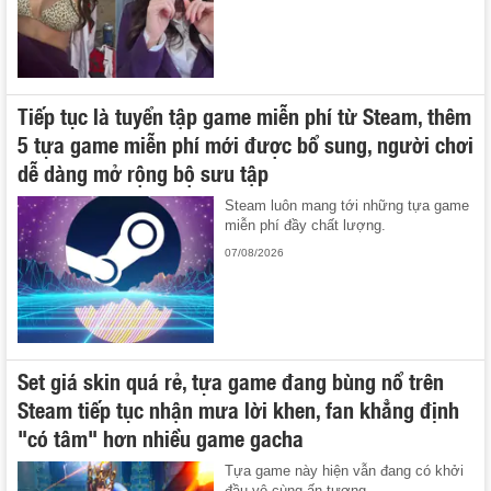
Tiếp tục là tuyển tập game miễn phí từ Steam, thêm
5 tựa game miễn phí mới được bổ sung, người chơi
dễ dàng mở rộng bộ sưu tập
Steam luôn mang tới những tựa game
miễn phí đầy chất lượng.
07/08/2026
Set giá skin quá rẻ, tựa game đang bùng nổ trên
Steam tiếp tục nhận mưa lời khen, fan khẳng định
"có tâm" hơn nhiều game gacha
Tựa game này hiện vẫn đang có khởi
đầu vô cùng ấn tượng.