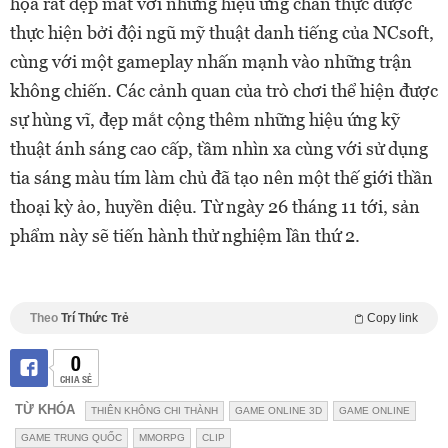
họa rất đẹp mắt với những hiệu ứng chân thực được
thực hiện bởi đội ngũ mỹ thuật danh tiếng của NCsoft,
cùng với một gameplay nhấn mạnh vào những trận
không chiến. Các cảnh quan của trò chơi thể hiện được
sự hùng vĩ, đẹp mắt cộng thêm những hiệu ứng kỹ
thuật ánh sáng cao cấp, tầm nhìn xa cùng với sử dụng
tia sáng màu tím làm chủ đã tạo nên một thế giới thần
thoại kỳ ảo, huyền diệu. Từ ngày 26 tháng 11 tới, sản
phẩm này sẽ tiến hành thử nghiệm lần thứ 2.
Theo
Trí Thức Trẻ
Copy link
0
CHIA SẺ
TỪ KHÓA
THIÊN KHÔNG CHI THÀNH
GAME ONLINE 3D
GAME ONLINE
GAME TRUNG QUỐC
MMORPG
CLIP