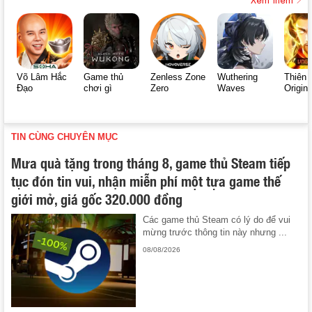
Võ Lâm Hắc
Game thủ
Zenless Zone
Wuthering
Thiên 
Đạo
chơi gì
Zero
Waves
Origin
TIN CÙNG CHUYÊN MỤC
Mưa quà tặng trong tháng 8, game thủ Steam tiếp
tục đón tin vui, nhận miễn phí một tựa game thế
giới mở, giá gốc 320.000 đồng
Các game thủ Steam có lý do để vui
mừng trước thông tin này nhưng ...
08/08/2026