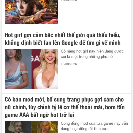
Hot girl gợi cảm bậc nhất thế giới quá thấu hiểu,
khẳng định biết fan lên Google để tìm gì về mình
Cô nàng hot girl này hiện đang được
coi là một trong những phụ nữ ...
08/08/2026
Có bản mod mới, bổ sung trang phục gợi cảm cho
nữ chính, tùy chỉnh tỷ lệ cơ thể thoải mái, bom tấn
game AAA bất ngờ hot trở lại
Cộng đồng mod của tựa game này vẫn
đang hoạt động rất tích cực.