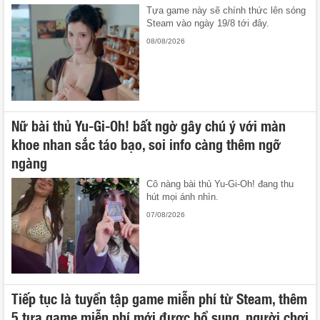
Tựa game này sẽ chính thức lên sóng
Steam vào ngày 19/8 tới đây.
08/08/2026
Nữ bài thủ Yu-Gi-Oh! bất ngờ gây chú ý với màn
khoe nhan sắc táo bạo, soi info càng thêm ngỡ
ngàng
Cô nàng bài thủ Yu-Gi-Oh! đang thu
hút mọi ánh nhìn.
07/08/2026
Tiếp tục là tuyển tập game miễn phí từ Steam, thêm
5 tựa game miễn phí mới được bổ sung, người chơi