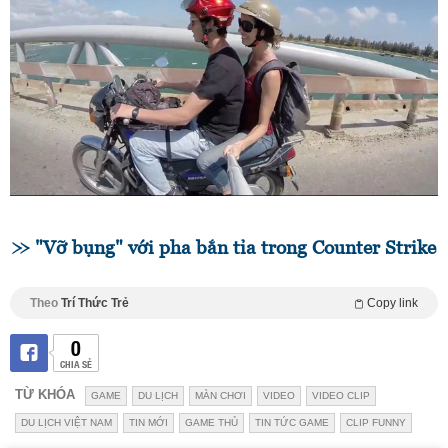
"Vỡ bụng" với pha bắn tỉa trong Counter Strike
Theo
Trí Thức Trẻ
Copy link
0
CHIA SẺ
TỪ KHÓA
GAME
DU LỊCH
MÀN CHƠI
VIDEO
VIDEO CLIP
DU LỊCH VIỆT NAM
TIN MỚI
GAME THỦ
TIN TỨC GAME
CLIP FUNNY