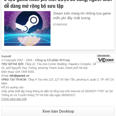
dễ dàng mở rộng bộ sưu tập
Steam luôn mang tới những tựa game
miễn phí đầy chất lượng.
07/08/2026
GameK
© Copyright 2007 - 2026 –
Công ty Cổ phần VCCorp
TRỤ SỞ HÀ NỘI:
Tầng 22, Tòa nhà Center Building, Hapulico Complex, Số
01, phố Nguyễn Huy Tưởng, phường Thanh Xuân, thành phố Hà Nội.
Điện thoại: 024 7309 5555.
Email:
info@gamek.vn
VPĐD TẠI TP.HCM:
Tầng 4 Tòa nhà 123, 127 Võ Văn Tần, phường 6, quận 3, TP. Hồ Chí
Minh
Hỗ trợ quảng cáo:
Giấy phép thiết lập trang thông tin điện tử tổng hợp trên internet số 3634/GP-TTĐT do Sở
Thông tin và Truyền thông TP Hà Nội cấp ngày 06/09/2017
Chính sách bảo mật
Xem bản Desktop