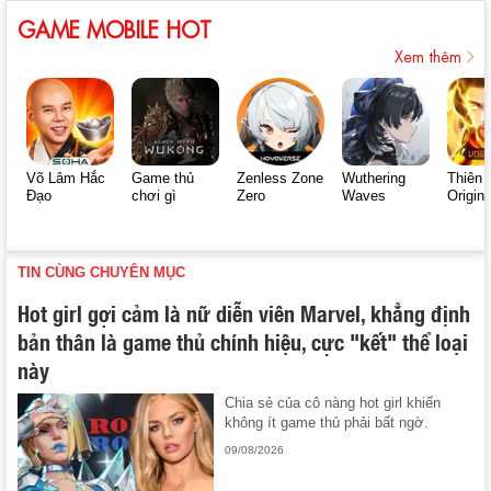
GAME MOBILE HOT
Xem thêm
Võ Lâm Hắc
Game thủ
Zenless Zone
Wuthering
Thiên 
Đạo
chơi gì
Zero
Waves
Origin
TIN CÙNG CHUYÊN MỤC
Hot girl gợi cảm là nữ diễn viên Marvel, khẳng định
bản thân là game thủ chính hiệu, cực "kết" thể loại
này
Chia sẻ của cô nàng hot girl khiến
không ít game thủ phải bất ngờ.
09/08/2026