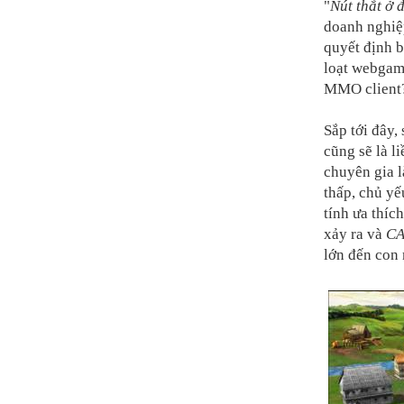
"
Nút thắt ở 
doanh nghiệp
quyết định 
loạt webgame
MMO client? 
Sắp tới đây,
cũng sẽ là l
chuyên gia l
thấp, chủ yế
tính ưa thíc
xảy ra và
C
lớn đến con 