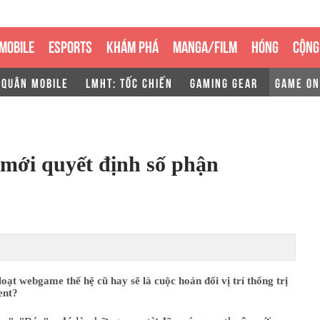
MOBILE
ESPORTS
KHÁM PHÁ
MANGA/FILM
HÓNG
CỘNG
 QUÂN MOBILE
LMHT: TỐC CHIẾN
GAMING GEAR
GAME ON
 mới quyết định số phận
 loạt webgame thế hệ cũ hay sẽ là cuộc hoán đổi vị trí thống trị
ent?