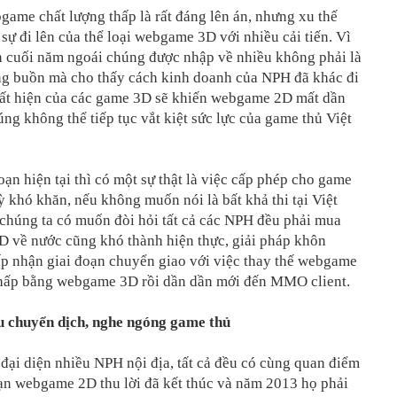
game chất lượng thấp là rất đáng lên án, nhưng xu thế
sự đi lên của thể loại webgame 3D với nhiều cải tiến. Vì
ạn cuối năm ngoái chúng được nhập về nhiều không phải là
ng buồn mà cho thấy cách kinh doanh của NPH đã khác đi
uất hiện của các game 3D sẽ khiến webgame 2D mất dần
ng không thể tiếp tục vắt kiệt sức lực của game thủ Việt
oạn hiện tại thì có một sự thật là việc cấp phép cho game
ỳ khó khăn, nếu không muốn nói là bất khả thi tại Việt
chúng ta có muốn đòi hỏi tất cả các NPH đều phải mua
ề nước cũng khó thành hiện thực, giải pháp khôn
ấp nhận giai đoạn chuyển giao với việc thay thế webgame
thấp bằng webgame 3D rồi dần dần mới đến MMO client.
 chuyển dịch, nghe ngóng game thủ
 đại diện nhiều NPH nội địa, tất cả đều có cùng quan điểm
ạn webgame 2D thu lời đã kết thúc và năm 2013 họ phải