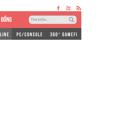
 ĐỒNG
LINE
PC/CONSOLE
360° GAMEFI