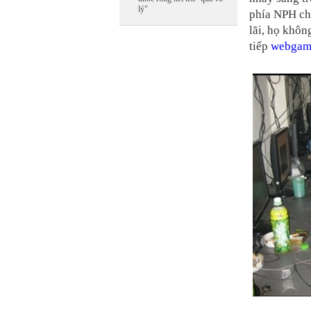
lý"
phía NPH ch
lãi, họ khô
tiếp
webgam