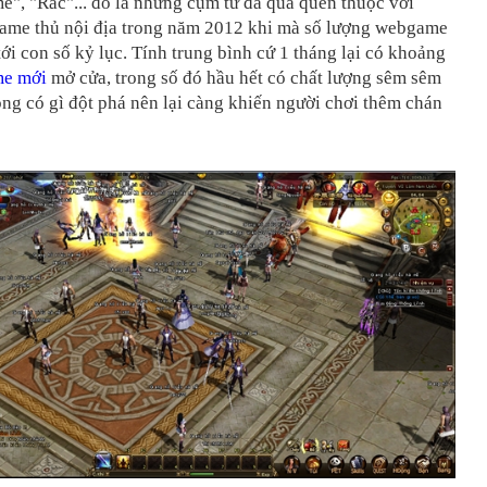
", "Rác"... đó là những cụm từ đã quá quen thuộc với
ame thủ nội địa trong năm 2012 khi mà số lượng webgame
tới con số kỷ lục. Tính trung bình cứ 1 tháng lại có khoảng
me mới
mở cửa, trong số đó hầu hết có chất lượng sêm sêm
g có gì đột phá nên lại càng khiến người chơi thêm chán