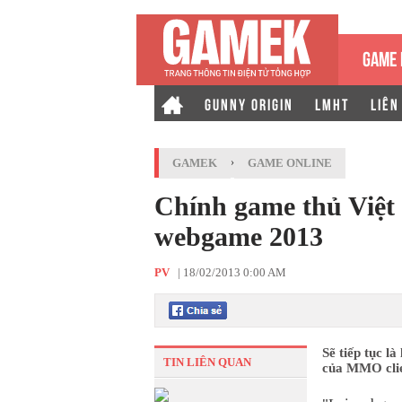
GAME 
GUNNY ORIGIN
LMHT
LIÊN
GAMEK
›
GAME ONLINE
Chính game thủ Việt
webgame 2013
PV
|
18/02/2013 0:00 AM
Sẽ tiếp tục là
TIN LIÊN QUAN
của MMO cli