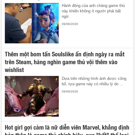
Hành động của anh chàng game thủ
này khiến không ít người phải bất
ngờ.
09/08/2026
Thêm một bom tấn Soulslike ấn định ngày ra mắt
trên Steam, hàng nghìn game thủ vội thêm vào
wishlist
Dựa trên những hình ảnh được công
bố, tựa game này có nhiều lý do ...
09/08/2026
Hot girl gợi cảm là nữ diễn viên Marvel, khẳng định
bản thân là game thủ chính hiệu, cực "kết" thể loại