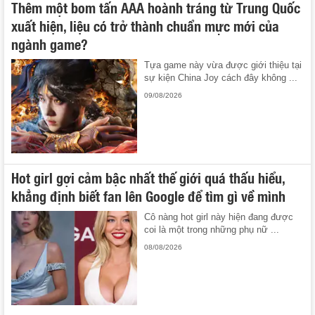
Thêm một bom tấn AAA hoành tráng từ Trung Quốc
xuất hiện, liệu có trở thành chuẩn mực mới của
ngành game?
Tựa game này vừa được giới thiệu tại
sự kiện China Joy cách đây không ...
09/08/2026
Hot girl gợi cảm bậc nhất thế giới quá thấu hiểu,
khẳng định biết fan lên Google để tìm gì về mình
Cô nàng hot girl này hiện đang được
coi là một trong những phụ nữ ...
08/08/2026