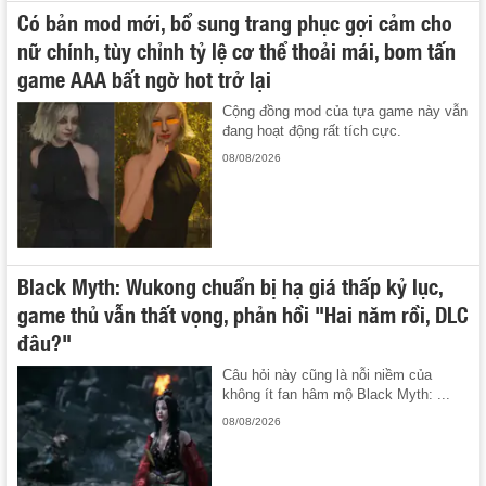
Có bản mod mới, bổ sung trang phục gợi cảm cho
nữ chính, tùy chỉnh tỷ lệ cơ thể thoải mái, bom tấn
game AAA bất ngờ hot trở lại
Cộng đồng mod của tựa game này vẫn
đang hoạt động rất tích cực.
08/08/2026
Black Myth: Wukong chuẩn bị hạ giá thấp kỷ lục,
game thủ vẫn thất vọng, phản hồi "Hai năm rồi, DLC
đâu?"
Câu hỏi này cũng là nỗi niềm của
không ít fan hâm mộ Black Myth: ...
08/08/2026