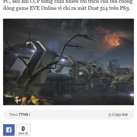
PC, sau khi CCP hứng chịu nhiều chỉ trích của fan cuồng
dòng game EVE Online vì chỉ ra mắt Dust 514 trên PS3.
Theo
TTVN /
Copy link
0
CHIA SẺ