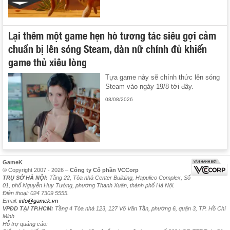
Lại thêm một game hẹn hò tương tác siêu gợi cảm
chuẩn bị lên sóng Steam, dàn nữ chính đủ khiến
game thủ xiêu lòng
Tựa game này sẽ chính thức lên sóng
Steam vào ngày 19/8 tới đây.
08/08/2026
GameK
© Copyright 2007 - 2026 –
Công ty Cổ phần VCCorp
TRỤ SỞ HÀ NỘI:
Tầng 22, Tòa nhà Center Building, Hapulico Complex, Số
01, phố Nguyễn Huy Tưởng, phường Thanh Xuân, thành phố Hà Nội.
Điện thoại: 024 7309 5555.
Email:
info@gamek.vn
VPĐD TẠI TP.HCM:
Tầng 4 Tòa nhà 123, 127 Võ Văn Tần, phường 6, quận 3, TP. Hồ Chí
Minh
Hỗ trợ quảng cáo: