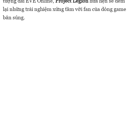
tượng đài EVE Online,
Project Legion
hứa hẹn sẽ đem
lại những trải nghiệm xứng tầm với fan của dòng game
bắn súng.