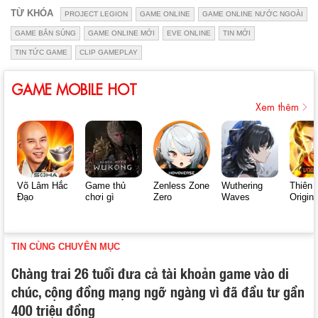
TỪ KHÓA
PROJECT LEGION
GAME ONLINE
GAME ONLINE NƯỚC NGOÀI
GAME BẮN SÚNG
GAME ONLINE MỚI
EVE ONLINE
TIN MỚI
TIN TỨC GAME
CLIP GAMEPLAY
GAME MOBILE HOT
Xem thêm
Võ Lâm Hắc
Game thủ
Zenless Zone
Wuthering
Thiên 
Đạo
chơi gì
Zero
Waves
Origin
TIN CÙNG CHUYÊN MỤC
Chàng trai 26 tuổi đưa cả tài khoản game vào di
chúc, cộng đồng mạng ngỡ ngàng vì đã đầu tư gần
400 triệu đồng