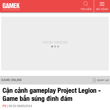
TÌM KIẾM
MỞ RỘNG
GAME ONLINE
QUAY LẠI
Cận cảnh gameplay Project Legion -
Game bắn súng đình đám
PV
| 09:30 09/05/2014