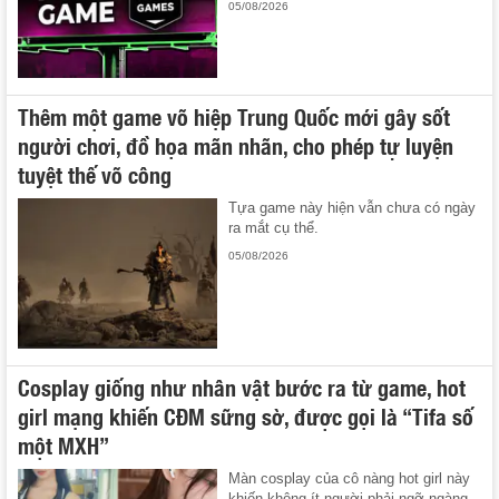
05/08/2026
Thêm một game võ hiệp Trung Quốc mới gây sốt
người chơi, đồ họa mãn nhãn, cho phép tự luyện
tuyệt thế võ công
Tựa game này hiện vẫn chưa có ngày
ra mắt cụ thể.
05/08/2026
Cosplay giống như nhân vật bước ra từ game, hot
girl mạng khiến CĐM sững sờ, được gọi là “Tifa số
một MXH”
Màn cosplay của cô nàng hot girl này
khiến không ít người phải ngỡ ngàng.