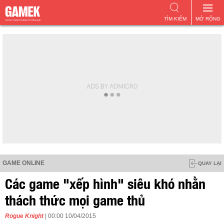
TÌM KIẾM
MỞ RỘNG
GAME ONLINE
QUAY LẠI
Các game "xếp hình" siêu khó nhằn
thách thức mọi game thủ
Rogue Knight
| 00:00 10/04/2015