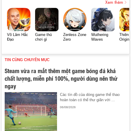
Xem thêm
Võ Lâm Hắc
Game thủ
Zenless Zone
Wuthering
Thiên 
Đạo
chơi gì
Zero
Waves
Origin
TIN CÙNG CHUYÊN MỤC
Steam vừa ra mắt thêm một game bóng đá khá
chất lượng, miễn phí 100%, người dùng nên thử
ngay
Các tín đồ của dòng game thể thao
hoàn toàn có thể thư giãn với ...
06/08/2026