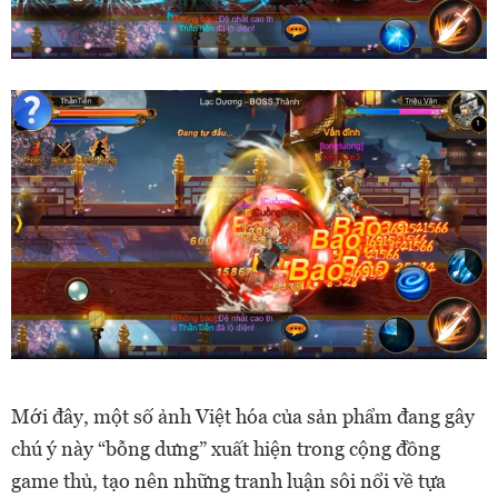
Mới đây, một số ảnh Việt hóa của sản phẩm đang gây
chú ý này “bỗng dưng” xuất hiện trong cộng đồng
game thủ, tạo nên những tranh luận sôi nổi về tựa