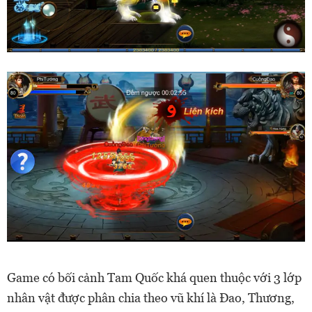
Game có bối cảnh Tam Quốc khá quen thuộc với 3 lớp
nhân vật được phân chia theo vũ khí là Đao, Thương,