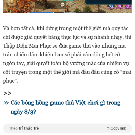
Và hơn tất cả, khi đứng trong một thế giới mà quy tắc
chỉ được giải quyết bằng thực lực và sự nhanh nhạy, thì
Thập Diện Mai Phục sẽ đưa game thủ vào những ma
trận chiến đấu, khiến bạn sẽ phải vận động hết cỡ
ngón tay, giải quyết toàn bộ vướng mắc của nhiệm vụ
cốt truyện trong một thế giới mà đâu đâu cũng có “mai
phục”.
>>
Các bóng hồng game thủ Việt chơi gì trong
ngày 8/3?
Theo
Trí Thức Trẻ
Copy link