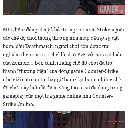
Một điểm đáng chú ý khác trong Counter-Strike ngoài
các chế độ chơi thông thường như map đấu 5vs5 đặt
bom, đấu Deathmatch, người chơi còn được trải
nghiệm thêm một số chế độ chơi PvE với sự xuất hiện
của Zombie... Bên cạnh những chế độ chơi đã trở
thành "thương hiệu" của dòng game Counter-Strike
như giải cứu con tin hay gỡ bom/đặt bom, những chế
độ chơi này luôn là điểm sáng tạo ra sự đa dạng trong
gameplay của một tựa game online như Counter-
Strike Online.