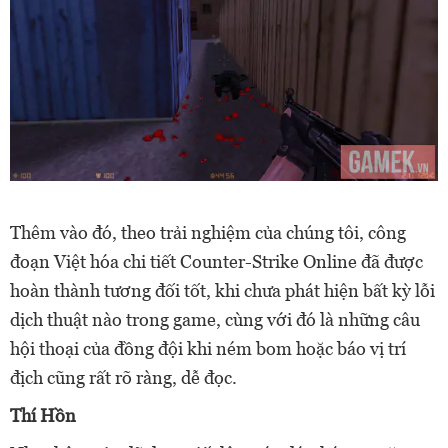
Thêm vào đó, theo trải nghiệm của chúng tôi, công
đoạn Việt hóa chi tiết Counter-Strike Online đã được
hoàn thành tương đối tốt, khi chưa phát hiện bất kỳ lỗi
dịch thuật nào trong game, cùng với đó là những câu
hội thoại của đồng đội khi ném bom hoặc báo vị trí
địch cũng rất rõ ràng, dễ đọc.
Thí Hồn