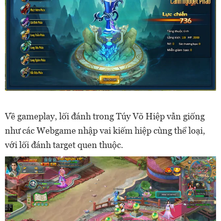
Về gameplay, lối đánh trong Túy Võ Hiệp vẫn giống
như các Webgame nhập vai kiếm hiệp cùng thể loại,
với lối đánh target quen thuộc.