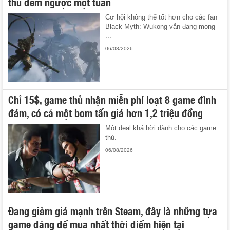
thủ đếm ngược một tuần
Cơ hội không thể tốt hơn cho các fan
Black Myth: Wukong vẫn đang mong
...
06/08/2026
Chỉ 15$, game thủ nhận miễn phí loạt 8 game đình
đám, có cả một bom tấn giá hơn 1,2 triệu đồng
Một deal khá hời dành cho các game
thủ.
06/08/2026
Đang giảm giá mạnh trên Steam, đây là những tựa
game đáng để mua nhất thời điểm hiện tại