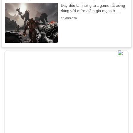
Đây đều là những tựa game rất xứng
đáng với mức giảm giá mạnh ở ...
05/08/2026