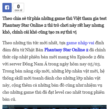
0
CHIA SẺ
Theo chia sẻ từ phía những game thủ Việt tham gia test
Phantasy Star Online 2 thì trò chơi này rất hay nhưng
khó, chính cái khó cũng tạo ra sự thú vị
Theo những tin tức mới nhất, tựa
game nhập vai
đình
đám đến từ Nhật Bản
Phantasy Star Online 2
đã chính
thức cập nhật phiên bản mới mang tên Episode 2 đến
với server Đông Nam Á trong ngày hôm nay 05/03.
Trong bản nâng cấp mới, những lớp nhân vật mới, hệ
thống skill mới toanh dành cho những lớp nhân vật
này, cộng thêm cả những bản đồ cũng như nhiệm vụ
cho những game thủ đã đạt level cao nhất trong phiên
bản cũ.