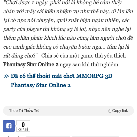
"Chơi được 2 ngày, phải nói là không hề cảm thấy
chán với mấy cái kiểu nhiệm vụ như thế này, đi lâu lâu
lại có npc nói chuyện, quái xuất hiện ngẫu nhiên, các
party của player thì không sợ lẻ loi, nhạc nền nghe lại
thêm phần phấn khích lúc nào cũng làm người chơi đề
cao cảnh giác không có chuyện buồn ngủ... túm lại là
rất đáng chơi"
- Chia sẻ của một game thủ yêu thích
Phantasy Star Online 2
ngay sau khi thử nghiệm.
Đã có thể thoải mái chơi MMORPG 3D
Phantasy Star Online 2
Theo
Trí Thức Trẻ
Copy link
0
CHIA SẺ