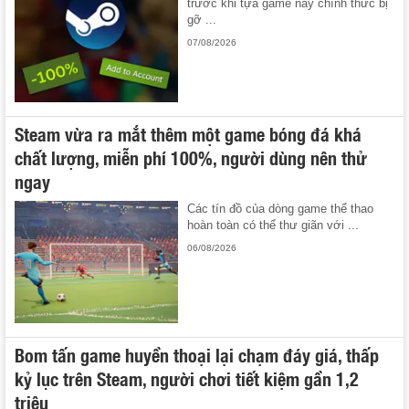
trước khi tựa game này chính thức bị
gỡ ...
07/08/2026
Steam vừa ra mắt thêm một game bóng đá khá
chất lượng, miễn phí 100%, người dùng nên thử
ngay
Các tín đồ của dòng game thể thao
hoàn toàn có thể thư giãn với ...
06/08/2026
Bom tấn game huyền thoại lại chạm đáy giá, thấp
kỷ lục trên Steam, người chơi tiết kiệm gần 1,2
triệu