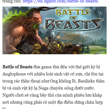
trang chủ:
https://en.upjers.com/battle-of-beasts
.
Battle of Beasts
đưa game thủ đến với thế giới kỳ bí
Anglophone với nhiều loài sinh vật cổ xưa, chỉ tồn tại
trong các thần thoại như Ong khổng lồ, Basilisks thần
bí và sinh vật kỳ lạ Naga chuyên sống dưới nước.
Người chơi sẽ cùng bầy thú của mình phiêu lưu khắp
nơi nhưng cũng phải có một địa điểm dừng chân hợp