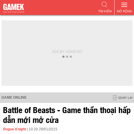
TÌM KIẾM
MỞ RỘNG
GAME ONLINE
QUAY LẠI
Battle of Beasts - Game thần thoại hấp
dẫn mới mở cửa
Rogue Knight
| 10:20 28/01/2015