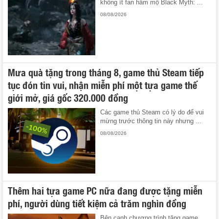
không ít fan hâm mộ Black Myth: ...
08/08/2026
Mưa quà tặng trong tháng 8, game thủ Steam tiếp
tục đón tin vui, nhận miễn phí một tựa game thế
giới mở, giá gốc 320.000 đồng
Các game thủ Steam có lý do để vui
mừng trước thông tin này nhưng ...
08/08/2026
Thêm hai tựa game PC nữa đang được tặng miễn
phí, người dùng tiết kiệm cả trăm nghìn đồng
Bên cạnh chương trình tặng game