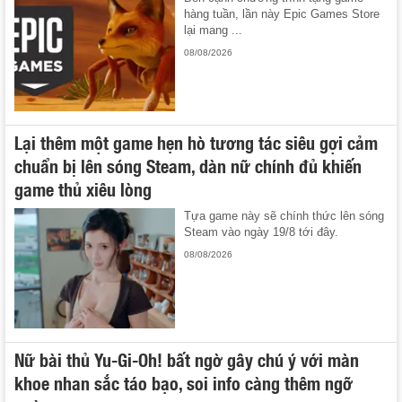
hàng tuần, lần này Epic Games Store
lại mang ...
08/08/2026
Lại thêm một game hẹn hò tương tác siêu gợi cảm
chuẩn bị lên sóng Steam, dàn nữ chính đủ khiến
game thủ xiêu lòng
Tựa game này sẽ chính thức lên sóng
Steam vào ngày 19/8 tới đây.
08/08/2026
Nữ bài thủ Yu-Gi-Oh! bất ngờ gây chú ý với màn
khoe nhan sắc táo bạo, soi info càng thêm ngỡ