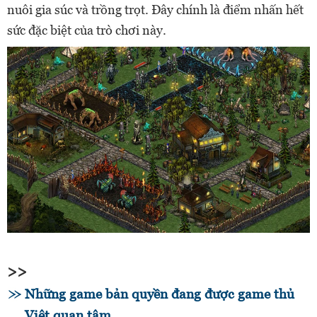
nuôi gia súc và trồng trọt. Đây chính là điểm nhấn hết
sức đặc biệt của trò chơi này.
>>
Những game bản quyền đang được game thủ
Việt quan tâm