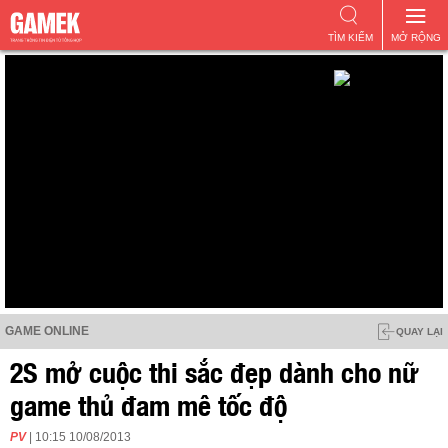
TÌM KIẾM
MỞ RỘNG
GAME ONLINE
QUAY LẠI
2S mở cuộc thi sắc đẹp dành cho nữ
game thủ đam mê tốc độ
PV
| 10:15 10/08/2013