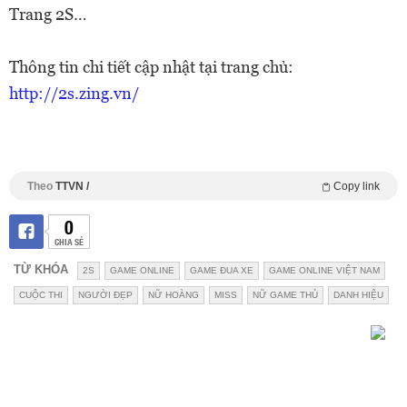
Trang 2S…
Thông tin chi tiết cập nhật tại trang chủ:
http://2s.zing.vn/
Theo
TTVN /
Copy link
0
CHIA SẺ
TỪ KHÓA
2S
GAME ONLINE
GAME ĐUA XE
GAME ONLINE VIỆT NAM
CUỘC THI
NGƯỜI ĐẸP
NỮ HOÀNG
MISS
NỮ GAME THỦ
DANH HIỆU