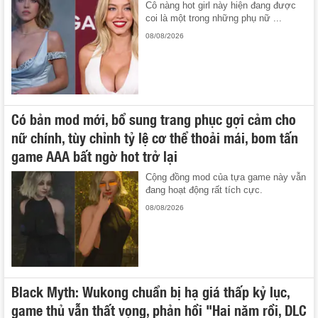
Cô nàng hot girl này hiện đang được
coi là một trong những phụ nữ ...
08/08/2026
Có bản mod mới, bổ sung trang phục gợi cảm cho
nữ chính, tùy chỉnh tỷ lệ cơ thể thoải mái, bom tấn
game AAA bất ngờ hot trở lại
Cộng đồng mod của tựa game này vẫn
đang hoạt động rất tích cực.
08/08/2026
Black Myth: Wukong chuẩn bị hạ giá thấp kỷ lục,
game thủ vẫn thất vọng, phản hồi "Hai năm rồi, DLC