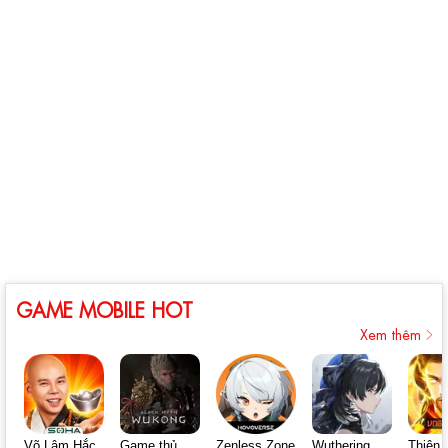
GAME MOBILE HOT
Xem thêm
Võ Lâm Hắc
Game thủ
Zenless Zone
Wuthering
Thiên 