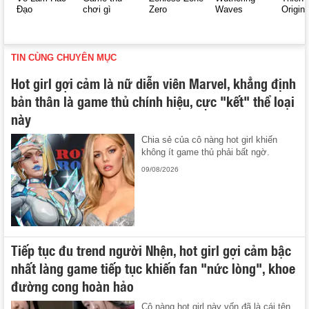
Đạo
chơi gì
Zero
Waves
Origin
TIN CÙNG CHUYÊN MỤC
Hot girl gợi cảm là nữ diễn viên Marvel, khẳng định
bản thân là game thủ chính hiệu, cực "kết" thể loại
này
Chia sẻ của cô nàng hot girl khiến
không ít game thủ phải bất ngờ.
09/08/2026
Tiếp tục đu trend người Nhện, hot girl gợi cảm bậc
nhất làng game tiếp tục khiến fan "nức lòng", khoe
đường cong hoàn hảo
Cô nàng hot girl này vốn đã là cái tên