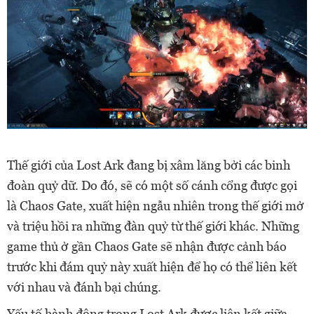
Thế giới của Lost Ark đang bị xâm lăng bởi các binh
đoàn quỷ dữ. Do đó, sẽ có một số cánh cổng được gọi
là Chaos Gate, xuất hiện ngẫu nhiên trong thế giới mở
và triệu hồi ra những đàn quỷ từ thế giới khác. Những
game thủ ở gần Chaos Gate sẽ nhận được cảnh báo
trước khi đám quỷ này xuất hiện để họ có thể liên kết
với nhau và đánh bại chúng.
Yếu tố hành động trong Lost Ark được liên kết giữa