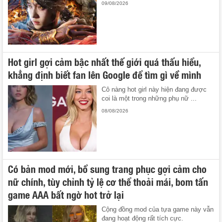
09/08/2026
Hot girl gợi cảm bậc nhất thế giới quá thấu hiểu,
khẳng định biết fan lên Google để tìm gì về mình
Cô nàng hot girl này hiện đang được
coi là một trong những phụ nữ ...
08/08/2026
Có bản mod mới, bổ sung trang phục gợi cảm cho
nữ chính, tùy chỉnh tỷ lệ cơ thể thoải mái, bom tấn
game AAA bất ngờ hot trở lại
Cộng đồng mod của tựa game này vẫn
đang hoạt động rất tích cực.