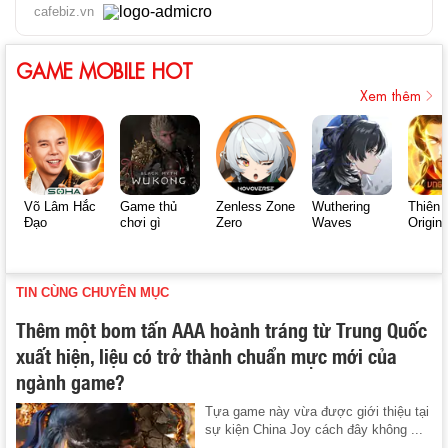
cafebiz.vn
GAME MOBILE HOT
Xem thêm
Võ Lâm Hắc
Game thủ
Zenless Zone
Wuthering
Thiên 
Đạo
chơi gì
Zero
Waves
Origin
TIN CÙNG CHUYÊN MỤC
Thêm một bom tấn AAA hoành tráng từ Trung Quốc
xuất hiện, liệu có trở thành chuẩn mực mới của
ngành game?
Tựa game này vừa được giới thiệu tại
sự kiện China Joy cách đây không ...