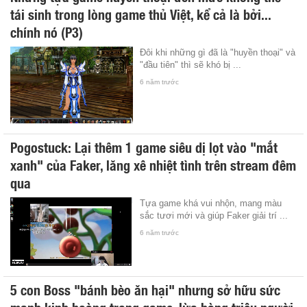
tái sinh trong lòng game thủ Việt, kể cả là bởi...
chính nó (P3)
Đôi khi những gì đã là "huyền thoại" và
"đầu tiên" thì sẽ khó bị ...
6 năm trước
Pogostuck: Lại thêm 1 game siêu dị lọt vào "mắt
xanh" của Faker, lăng xê nhiệt tình trên stream đêm
qua
Tựa game khá vui nhộn, mang màu
sắc tươi mới và giúp Faker giải trí ...
6 năm trước
5 con Boss "bánh bèo ăn hại" nhưng sở hữu sức
mạnh kinh hoàng trong game, lừa hàng triệu người