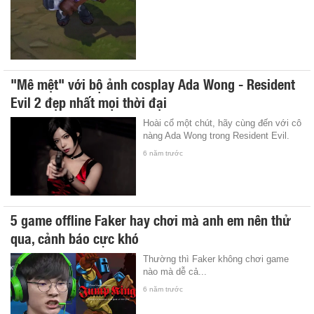
"Mê mệt" với bộ ảnh cosplay Ada Wong - Resident
Evil 2 đẹp nhất mọi thời đại
Hoài cổ một chút, hãy cùng đến với cô
nàng Ada Wong trong Resident Evil.
6 năm trước
5 game offline Faker hay chơi mà anh em nên thử
qua, cảnh báo cực khó
Thường thì Faker không chơi game
nào mà dễ cả...
6 năm trước