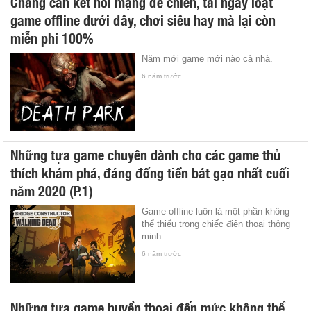
Chẳng cần kết nối mạng để chiến, tải ngay loạt
game offline dưới đây, chơi siêu hay mà lại còn
miễn phí 100%
Năm mới game mới nào cả nhà.
6 năm trước
Những tựa game chuyên dành cho các game thủ
thích khám phá, đáng đống tiền bát gạo nhất cuối
năm 2020 (P.1)
Game offline luôn là một phần không
thể thiếu trong chiếc điện thoại thông
minh ...
6 năm trước
Những tựa game huyền thoại đến mức không thể