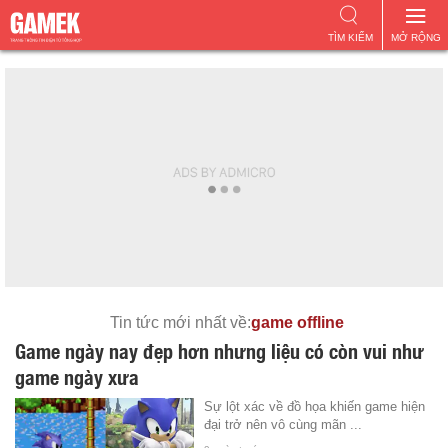
TÌM KIẾM
MỞ RỘNG
Tin tức mới nhất về:
game offline
Game ngày nay đẹp hơn nhưng liệu có còn vui như
game ngày xưa
Sự lột xác về đồ họa khiến game hiện
đại trở nên vô cùng mãn ...