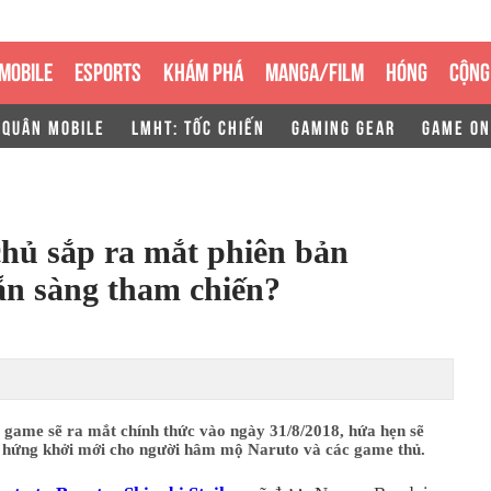
MOBILE
ESPORTS
KHÁM PHÁ
MANGA/FILM
HÓNG
CỘNG
 QUÂN MOBILE
LMHT: TỐC CHIẾN
GAMING GEAR
GAME ON
hủ sắp ra mắt phiên bản
n sàng tham chiến?
 game sẽ ra mắt chính thức vào ngày 31/8/2018, hứa hẹn sẽ
 hứng khởi mới cho người hâm mộ Naruto và các game thủ.