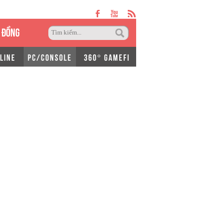
 ĐỒNG
LINE
PC/CONSOLE
360° GAMEFI