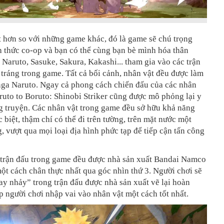
 hơn so với những game khác, đó là game sẽ chú trọng
 thức co-op và bạn có thể cùng bạn bè mình hóa thân
Naruto, Sasuke, Sakura, Kakashi... tham gia vào các trận
tráng trong game. Tất cả bối cảnh, nhân vật đều được làm
nga Naruto. Ngay cả phong cách chiến đấu của các nhân
ruto to Boruto: Shinobi Striker cũng được mô phỏng lại y
g truyện. Các nhân vật trong game đều sở hữu khả năng
 biệt, thậm chí có thể đi trên tường, trên mặt nước một
, vượt qua mọi loại địa hình phức tạp để tiếp cận tấn công
 trận đấu trong game đều được nhà sản xuất Bandai Namco
 một cách chân thực nhất qua góc nhìn thứ 3. Người chơi sẽ
ay nhảy” trong trận đấu được nhà sản xuất vẽ lại hoàn
p người chơi nhập vai vào nhân vật một cách tốt nhất.