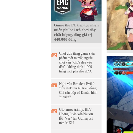
Game thủ PC tiếp tục nhận
miễn phí hai trò chơi đầy
chất lượng, tổng giá trị
440.000 đồng
Chơi 205 tiếng game siêu
phẩm mới ra mắt, người
chơi vẫn "chưa đâu vào
đâu", khẳng định 1.000
tiếng mới phá đảo được
Nghi vấn Resident Evil 9
'hủy diệt' tivi 40 triệu đồng:
Chỉ cần bóp cò là màn hình
'đi viện'!
Giọt nước tràn ly: BLV
Hoàng Luân xóa bài xin
lỗi, "var" fan Gumayusi
trên MXH