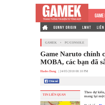
GAME 
GUNNY ORIGIN
LMHT
LIÊN
GAMEK
›
PC/CONSOLE
Game Naruto chính c
MOBA, các bạn đã sẵ
Hades Dang
|
24/05/2018 08:10 PM
Theo dự kiến,
TIN LIÊN QUAN
mang lại một