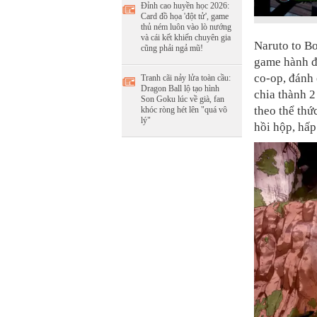
Đỉnh cao huyền học 2026:
Card đồ họa 'đột tử', game
thủ ném luôn vào lò nướng
và cái kết khiến chuyên gia
Naruto to Bo
cũng phải ngả mũ!
game hành đ
co-op, đánh 
Tranh cãi nảy lửa toàn cầu:
Dragon Ball lộ tạo hình
chia thành 2
Son Goku lúc về già, fan
theo thể thứ
khóc ròng hét lên "quá vô
lý"
hồi hộp, hấp