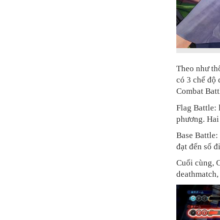
Theo như th
có 3 chế độ 
Combat Batt
Flag Battle:
phương. Hai 
Base Battle:
đạt đến số đ
Cuối cùng, C
deathmatch, 