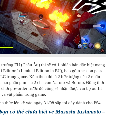
ị trường EU (Châu Âu) thì sẽ có 1 phiên bản đặc biệt mang
 Edition" (Limited Edition in EU), bao gồm season pass
DLC trong game. Kèm theo đó là 2 bức tượng của 2 nhân
a hai phần phim là 2 cha con Naruto và Boruto. Đồng thời
chơi pre-order trước đó cũng sẽ nhận được vài bộ outfit
t và vật phẩm trong game.
h thức lên kệ vào ngày 31/08 sắp tới đây dành cho PS4.
 bạn có thể chưa biết về Masashi Kishimoto –