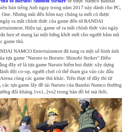
uto to Boruto: Shinobi Striker
sẽ được Namco Bandai
hiên bản tiếng Anh ngay trong năm 2017 này dành cho PC,
 One. Nhưng mãi đến hôm nay chúng ta mới có được
ề ngày ra mắt chính thức của game đến từ BANDAI
tainment. Hiện tại, game sẽ ra mắt chính thức vào ngày
hứa hẹn sẽ mang lại một hứng khởi mới cho người hâm mộ
ác game thủ.
NDAI NAMCO Entertainment đã tung ra một số hình ảnh
ủa tựa game "Naruto to Boruto: Shinobi Striker".Điều
rằng đây sẽ là tựa game Naruto hiếm hoi được xây dựng
ánh đội co-op, người chơi có thể tham gia vào các đấu
Arena cùng các game thủ khác. Trên thực tế đây thì từ
y, các tựa game lấy đề tài Naruto của Bandai Namco thường
hướng đối kháng 1vs1, 2vs2 trong bản đồ bé mà thôi.