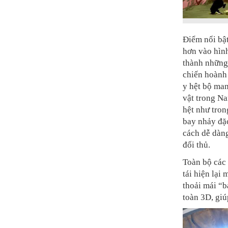
Điểm nổi bật
hơn vào hình
thành những 
chiến hoành 
y hệt bộ ma
vật trong Na
hệt như tron
bay nhảy đặc
cách dễ dàng
đối thủ.
Toàn bộ các
tái hiện lại
thoải mái “b
toàn 3D, giú