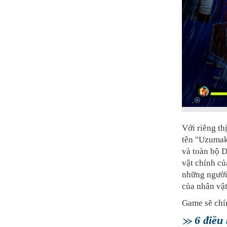
Với riêng th
tên "Uzumaki
và toàn bộ 
vật chính củ
những người 
của nhân vậ
Game sẽ chín
6 điều