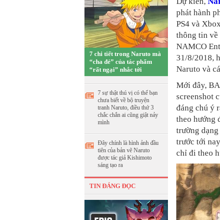
Dự kiến,
Nar
phát hành p
PS4 và Xbox
thông tin v
NAMCO Enter
7 chi tiết trong Naruto mà
31/8/2018, 
“cha đẻ” của tác phẩm
Naruto và c
“rất ngại” nhắc tới
Mới đây, BA
7 sự thật thú vị có thể bạn
screenshot c
chưa biết về bộ truyện
đáng chú ý 
tranh Naruto, điều thứ 3
chắc chắn ai cũng giật nảy
theo hướng đ
mình
trường dạng 
trước tới na
Đây chính là hình ảnh đầu
tiên của bản vẽ Naruto
chỉ đi theo 
được tác giả Kishimoto
sáng tạo ra
TIN ĐÁNG ĐỌC