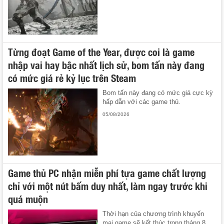
Từng đoạt Game of the Year, được coi là game
nhập vai hay bậc nhất lịch sử, bom tấn này đang
có mức giá rẻ kỷ lục trên Steam
Bom tấn này đang có mức giá cực kỳ
hấp dẫn với các game thủ.
05/08/2026
Game thủ PC nhận miễn phí tựa game chất lượng
chỉ với một nút bấm duy nhất, làm ngay trước khi
quá muộn
Thời hạn của chương trình khuyến
mại game sẽ kết thúc trong tháng 8