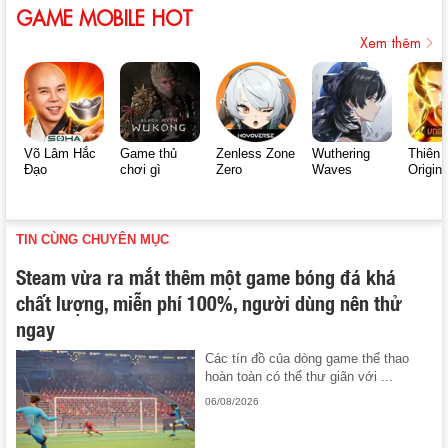
GAME MOBILE HOT
Xem thêm
Võ Lâm Hắc
Game thủ
Zenless Zone
Wuthering
Thiên 
Đạo
chơi gì
Zero
Waves
Origin
TIN CÙNG CHUYÊN MỤC
Steam vừa ra mắt thêm một game bóng đá khá
chất lượng, miễn phí 100%, người dùng nên thử
ngay
Các tín đồ của dòng game thể thao
hoàn toàn có thể thư giãn với ...
06/08/2026