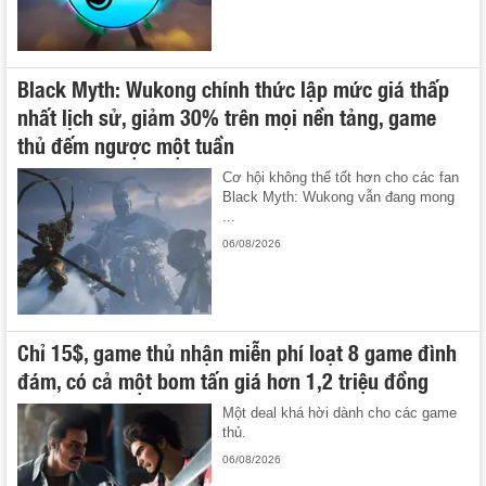
Black Myth: Wukong chính thức lập mức giá thấp
nhất lịch sử, giảm 30% trên mọi nền tảng, game
thủ đếm ngược một tuần
Cơ hội không thể tốt hơn cho các fan
Black Myth: Wukong vẫn đang mong
...
06/08/2026
Chỉ 15$, game thủ nhận miễn phí loạt 8 game đình
đám, có cả một bom tấn giá hơn 1,2 triệu đồng
Một deal khá hời dành cho các game
thủ.
06/08/2026