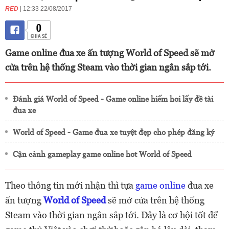
RED
| 12:33 22/08/2017
0
CHIA SẺ
Game online đua xe ấn tượng World of Speed sẽ mở
cửa trên hệ thống Steam vào thời gian ngắn sắp tới.
Đánh giá World of Speed - Game online hiếm hoi lấy đề tài
đua xe
World of Speed - Game đua xe tuyệt đẹp cho phép đăng ký
Cận cảnh gameplay game online hot World of Speed
Theo thông tin mới nhận thì tựa
game online
đua xe
ấn tượng
World of Speed
sẽ mở cửa trên hệ thống
Steam vào thời gian ngắn sắp tới. Đây là cơ hội tốt để