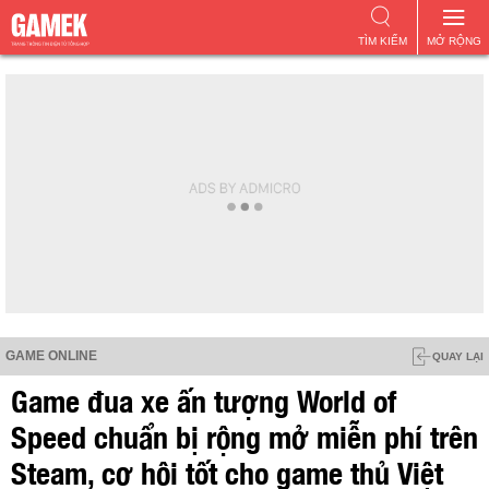
TÌM KIẾM
MỞ RỘNG
GAME ONLINE
QUAY LẠI
Game đua xe ấn tượng World of
Speed chuẩn bị rộng mở miễn phí trên
Steam, cơ hội tốt cho game thủ Việt