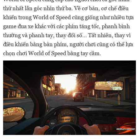
thứ nhất lẫn góc nhìn thứ ba. Về cơ bản, cơ chế điều
khiển trong World of Speed cũng giống như nhiều tựa
game đua xe khác với các phím tăng tốc, phanh bình
thường và phanh tay, thay đổi số... Tất nhiên, thay vì
điều khiển bằng bàn phím, người chơi cũng có thể lựa
chọn chơi World of Speed bằng tay cầm.