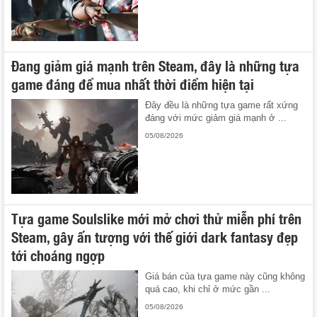
Đang giảm giá mạnh trên Steam, đây là những tựa
game đáng để mua nhất thời điểm hiện tại
Đây đều là những tựa game rất xứng
đáng với mức giảm giá mạnh ở ...
05/08/2026
Tựa game Soulslike mới mở chơi thử miễn phí trên
Steam, gây ấn tượng với thế giới dark fantasy đẹp
tới choáng ngợp
Giá bán của tựa game này cũng không
quá cao, khi chỉ ở mức gần ...
05/08/2026