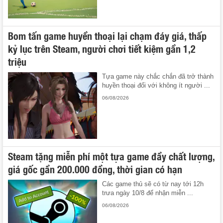
Bom tấn game huyền thoại lại chạm đáy giá, thấp
kỷ lục trên Steam, người chơi tiết kiệm gần 1,2
triệu
Tựa game này chắc chắn đã trở thành
huyền thoại đối với không ít người ...
06/08/2026
Steam tặng miễn phí một tựa game đầy chất lượng,
giá gốc gần 200.000 đồng, thời gian có hạn
Các game thủ sẽ có từ nay tới 12h
trưa ngày 10/8 để nhận miễn ...
06/08/2026