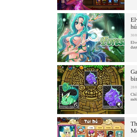
El
hú
30/
Elv
đượ
Ga
bi
28/
Chỉ
mới
Th
Mộ