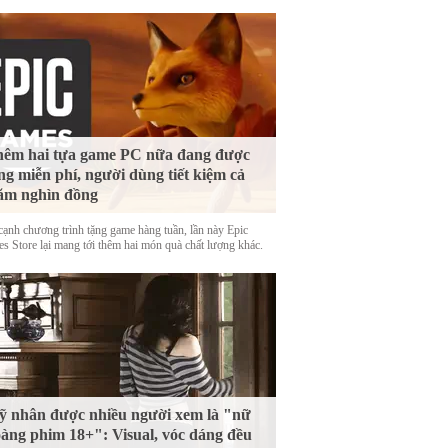
êm hai tựa game PC nữa đang được
ng miễn phí, người dùng tiết kiệm cả
ăm nghìn đồng
cạnh chương trình tặng game hàng tuần, lần này Epic
s Store lại mang tới thêm hai món quà chất lượng khác.
 nhân được nhiều người xem là "nữ
àng phim 18+": Visual, vóc dáng đều