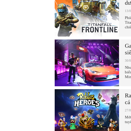
dư
13/
Phi
Tit
chi
Ga
si
30/
Như
biế
Min
Ra
cá
27/
Mới
tuy