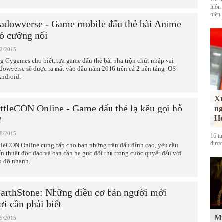
luôn
hiện.
adowverse - Game mobile đấu thẻ bài Anime
ó cưỡng nổi
12/2015
g Cygames cho biết, tựa game đấu thẻ bài pha trộn chút nhập vai
dowverse sẽ được ra mắt vào đầu năm 2016 trên cả 2 nền tảng iOS
Android.
Xu
ttleCON Online - Game đấu thẻ lạ kêu gọi hỗ
ng
ợ
Ho
08/2015
16 t
được
tleCON Online cung cấp cho bạn những trận đấu đỉnh cao, yêu cầu
ến thuật độc đáo và bạn cần hạ gục đối thủ trong cuộc quyết đấu với
p độ nhanh.
arthStone: Những điều cơ bản người mới
ơi cần phải biết
Mư
05/2015