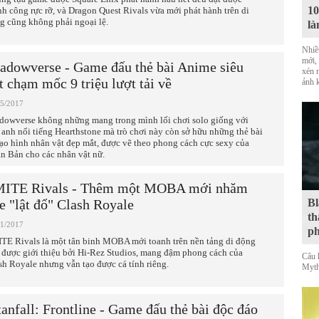
10
nh công rực rỡ, và Dragon Quest Rivals vừa mới phát hành trên di
g cũng không phải ngoại lệ.
là
Nhiề
mới,
adowverse - Game đấu thẻ bài Anime siêu
xén 
t chạm mốc 9 triệu lượt tải về
ảnh 
05/2017
dowverse không những mang trong mình lối chơi solo giống với
 anh nổi tiếng Hearthstone mà trò chơi này còn sở hữu những thẻ bài
tạo hình nhân vật đẹp mắt, được vẽ theo phong cách cực sexy của
n Bản cho các nhân vật nữ.
ITE Rivals - Thêm một MOBA mới nhăm
e "lật đổ" Clash Royale
Bl
th
01/2017
ph
TE Rivals là một tân binh MOBA mới toanh trên nền tảng di động
 được giới thiệu bởi Hi-Rez Studios, mang đậm phong cách của
Câu 
sh Royale nhưng vẫn tạo được cá tính riêng.
Myth
tanfall: Frontline - Game đấu thẻ bài độc đáo