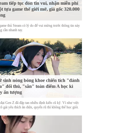
eam tiếp tục đón tin vui, nhận miễn phí
t tựa game thế giới mở, giá gốc 320.000
ồng
game thủ Steam có lý do để vui mừng trước thông tin này
g cần nhanh tay.
 sinh nóng bỏng khoe chiến tích "đánh
a" đối thủ, "săn" toàn điểm A học kì
y ấn tượng
 đại Gen Z đã đập tan nhiều định kiến cũ kỹ. Ví như việc
ô gái yêu thích ăn diện, quyến rũ thì không thể học giỏi.