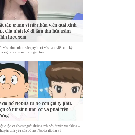
t tập trung vì nữ nhân viên quá xinh
p, clip nhật ký đi làm thu hút trăm
hìn lượt xem
ái vừa khoe nhan sắc quyến rũ vừa làm việc cực kỳ
ên nghiệp, chiếm trọn ngàn tim.
 do bố Nobita từ bỏ con gái tỷ phú,
ọn cô nữ sinh tình cờ va phải trên
ường
ột cuộc va chạm ngoài đường mà nên duyên vợ chồng -
huyện tình yêu của bố mẹ Nobita rất thú vị!