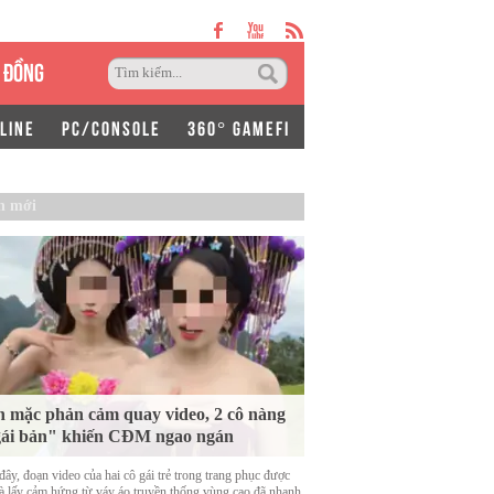
 ĐỒNG
LINE
PC/CONSOLE
360° GAMEFI
n mới
 mặc phản cảm quay video, 2 cô nàng
ái bản" khiến CĐM ngao ngán
ây, đoạn video của hai cô gái trẻ trong trang phục được
là lấy cảm hứng từ váy áo truyền thống vùng cao đã nhanh