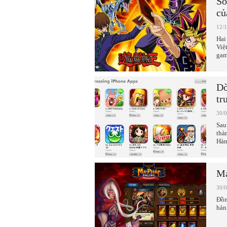
Số
củ
12/
Hai
Việ
gam
Dò
tr
30/
Sau
thà
Hàn
Ma
30/
Đồn
hàn