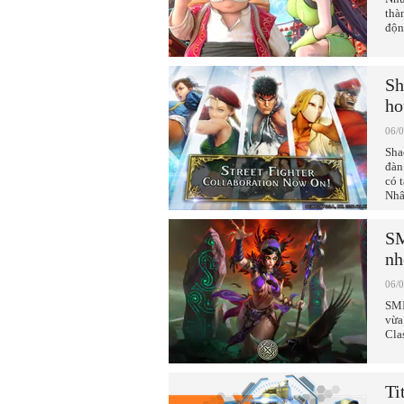
thà
độn
Sh
ho
06/
Sha
đàn
có 
Nhâ
SM
nh
06/
SMI
vừa
Cla
Ti