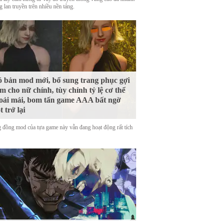
 lan truyền trên nhiều nền tảng.
 bản mod mới, bổ sung trang phục gợi
m cho nữ chính, tùy chỉnh tỷ lệ cơ thể
oải mái, bom tấn game AAA bất ngờ
t trở lại
 đồng mod của tựa game này vẫn đang hoạt động rất tích