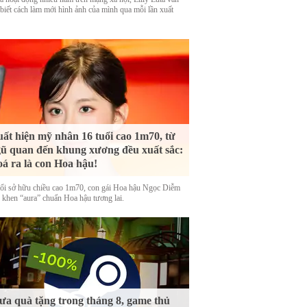
 biết cách làm mới hình ảnh của mình qua mỗi lần xuất
ất hiện mỹ nhân 16 tuổi cao 1m70, từ
ũ quan đến khung xương đều xuất sắc:
á ra là con Hoa hậu!
uổi sở hữu chiều cao 1m70, con gái Hoa hậu Ngọc Diễm
 khen “aura” chuẩn Hoa hậu tương lai.
a quà tặng trong tháng 8, game thủ