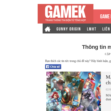
GAME 
GUNNY ORIGIN
LMHT
LIÊN
Thông tin 
CẬP
Bạn thích các tin tức trong chủ đề này? Hãy bình luận, g
MA
ch
02/
MAR
đượ