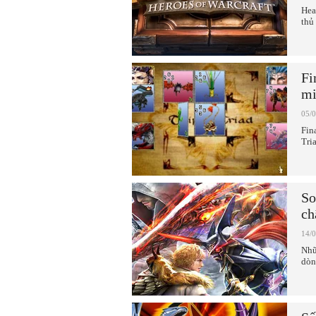
Hea
thủ
Fi
mi
05/
Fin
Tri
So
ch
14/
Nhữ
dòn