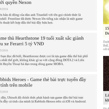
ới quyền Nexon
09/2016
ên bản di động của đàn anh Titanfall với tên gọi chính thức là
anfall: Frontline đã được Nexon lên tiếng xác nhận là một game
ến thuật kết hợp đấu thẻ bài đầy hứa hẹn.
15
Dr
me thủ Hearthstone 19 tuổi xuất sắc giành
Dưới
êu xe Ferarri 5 tỷ VNĐ
Ball
với t
05/2016
 bạn đọc đã biết, Hearthstone được coi là tựa game đấu thẻ bài phổ
n nhất thế giới, không khác gì so với cộng đồng DOTA 2 và Liên
h Huyền Thoại bá đạo trong dòng game MOBA.
bbids Heroes - Game thẻ bài trực tuyến đầy
 tính trên mobile
05/2016
Li
 đây, Ubisoft đã chính thức phát hành tựa game đấu thẻ bài trực
kh
ến đầy cá tính của mình là Rabbids Heroes trên cả iOS và Android.
Dù đ