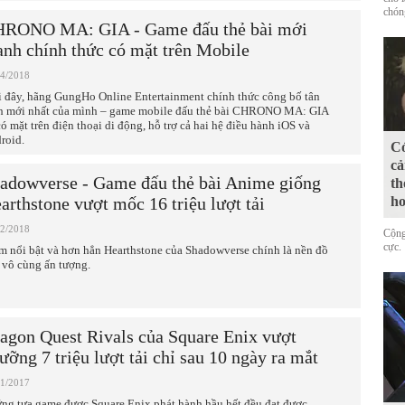
chóng
RONO MA: GIA - Game đấu thẻ bài mới
anh chính thức có mặt trên Mobile
04/2018
 đây, hãng GungHo Online Entertainment chính thức công bố tân
h mới nhất của mình – game mobile đấu thẻ bài CHRONO MA: GIA
có mặt trên điện thoại di động, hỗ trợ cả hai hệ điều hành iOS và
roid.
Có
cả
adowverse - Game đấu thẻ bài Anime giống
th
arthstone vượt mốc 16 triệu lượt tải
ho
02/2018
Cộng
cực.
m nổi bật và hơn hẳn Hearthstone của Shadowverse chính là nền đồ
 vô cùng ấn tượng.
agon Quest Rivals của Square Enix vượt
ưỡng 7 triệu lượt tải chỉ sau 10 ngày ra mắt
11/2017
ng tựa game được Square Enix phát hành hầu hết đều đạt được