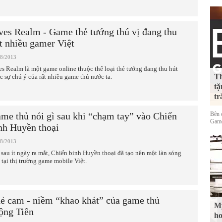
ves Realm - Game thẻ tướng thú vị đang thu
t nhiều gamer Việt
08/2013
es Realm là một game online thuộc thể loại thẻ tướng đang thu hút
Th
c sự chú ý của rất nhiều game thủ nước ta.
tặ
tr
me thủ nói gì sau khi “chạm tay” vào Chiến
Bên 
Game
nh Huyền thoại
08/2013
 sau ít ngày ra mắt, Chiến binh Huyền thoại đã tạo nên một làn sóng
 tại thị trường game mobile Việt.
ẻ cam - niềm “khao khát” của game thủ
Mỹ
ng Tiên
ho