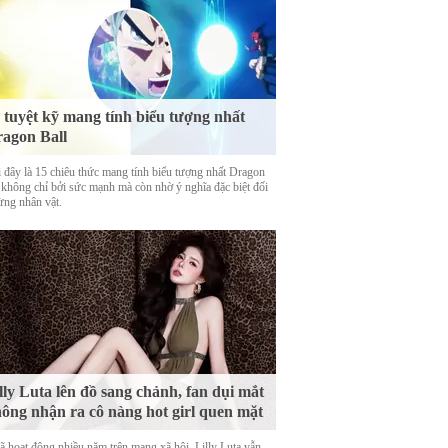
 tuyệt kỹ mang tính biểu tượng nhất
agon Ball
 đây là 15 chiêu thức mang tính biểu tượng nhất Dragon
, không chỉ bởi sức mạnh mà còn nhờ ý nghĩa đặc biệt đối
ừng nhân vật.
lly Luta lên đồ sang chảnh, fan dụi mắt
ông nhận ra cô nàng hot girl quen mặt
ã hoạt động nhiều năm trên mạng xã hội, Lilly Luta vẫn