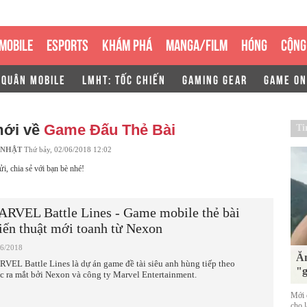
MOBILE
ESPORTS
KHÁM PHÁ
MANGA/FILM
HÓNG
CỘNG
 QUÂN MOBILE
LMHT: TỐC CHIẾN
GAMING GEAR
GAME ON
mới về
Game Đấu Thẻ Bài
Ti
 NHẬT
Thứ bảy, 02/06/2018 12:02
ửi, chia sẻ với bạn bè nhé!
RVEL Battle Lines - Game mobile thẻ bài
iến thuật mới toanh từ Nexon
06/2018
Ăn
VEL Battle Lines là dự án game đề tài siêu anh hùng tiếp theo
"g
c ra mắt bởi Nexon và công ty Marvel Entertainment.
Mới đ
cho 