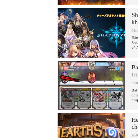
Sh
kh
04/
Hãn
Sha
và 
Ba
tr
27/
Bat
chi
nhị
He
ch
26/