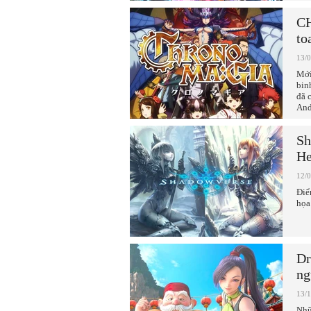
CH
to
13/
Mới
bin
đã 
And
Sh
He
12/
Điể
họa
Dr
ng
13/
Nhữ