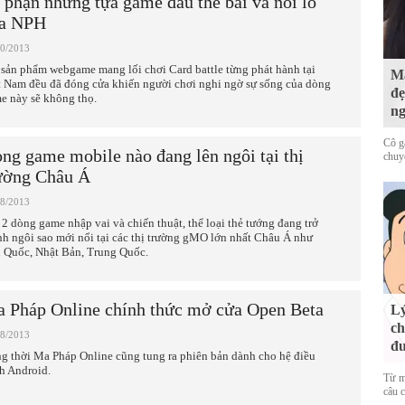
 phận những tựa game đấu thẻ bài và nỗi lo
a NPH
10/2013
 sản phẩm webgame mang lối chơi Card battle từng phát hành tại
Mấ
t Nam đều đã đóng cửa khiến người chơi nghi ngờ sự sống của dòng
đẹ
e này sẽ không thọ.
ng
Cô g
ng game mobile nào đang lên ngôi tại thị
chuy
ường Châu Á
08/2013
 2 dòng game nhập vai và chiến thuật, thể loại thẻ tướng đang trở
nh ngôi sao mới nổi tại các thị trường gMO lớn nhất Châu Á như
 Quốc, Nhật Bản, Trung Quốc.
 Pháp Online chính thức mở cửa Open Beta
Lý
ch
08/2013
đ
g thời Ma Pháp Online cũng tung ra phiên bản dành cho hệ điều
h Android.
Từ m
câu c