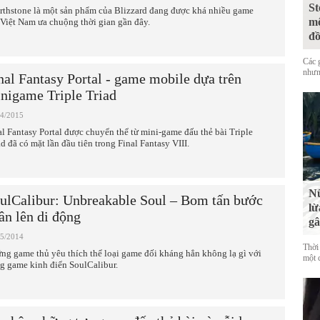
St
rthstone là một sản phẩm của Blizzard đang được khá nhiều game
mộ
 Việt Nam ưa chuộng thời gian gần đây.
đ
Các 
nhưn
nal Fantasy Portal - game mobile dựa trên
nigame Triple Triad
04/2015
al Fantasy Portal được chuyển thể từ mini-game đấu thẻ bài Triple
ad đã có mặt lần đầu tiên trong Final Fantasy VIII.
Nữ
ulCalibur: Unbreakable Soul – Bom tấn bước
lừ
ân lên di động
gâ
05/2014
Thời
ng game thủ yêu thích thể loại game đối kháng hẳn không lạ gì với
một c
g game kinh điển SoulCalibur.