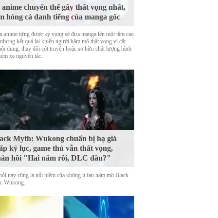
 anime chuyển thể gây thất vọng nhất,
m hỏng cả danh tiếng của manga gốc
u anime từng được kỳ vọng sẽ đưa manga lên một tầm cao
 nhưng kết quả lại khiến người hâm mộ thất vọng vì cắt
nội dung, thay đổi cốt truyện hoặc sở hữu chất lượng hình
kém xa nguyên tác.
ack Myth: Wukong chuẩn bị hạ giá
ấp kỷ lục, game thủ vẫn thất vọng,
ản hồi "Hai năm rồi, DLC đâu?"
hỏi này cũng là nỗi niềm của không ít fan hâm mộ Black
: Wukong.