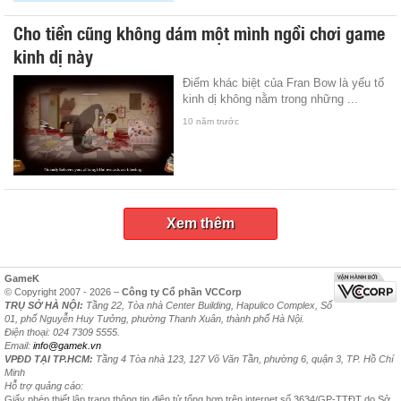
Cho tiền cũng không dám một mình ngồi chơi game
kinh dị này
Điểm khác biệt của Fran Bow là yếu tố
kinh dị không nằm trong những ...
10 năm trước
Xem thêm
GameK
© Copyright 2007 - 2026 –
Công ty Cổ phần VCCorp
TRỤ SỞ HÀ NỘI:
Tầng 22, Tòa nhà Center Building, Hapulico Complex, Số
01, phố Nguyễn Huy Tưởng, phường Thanh Xuân, thành phố Hà Nội.
Điện thoại: 024 7309 5555.
Email:
info@gamek.vn
VPĐD TẠI TP.HCM:
Tầng 4 Tòa nhà 123, 127 Võ Văn Tần, phường 6, quận 3, TP. Hồ Chí
Minh
Hỗ trợ quảng cáo:
Giấy phép thiết lập trang thông tin điện tử tổng hợp trên internet số 3634/GP-TTĐT do Sở