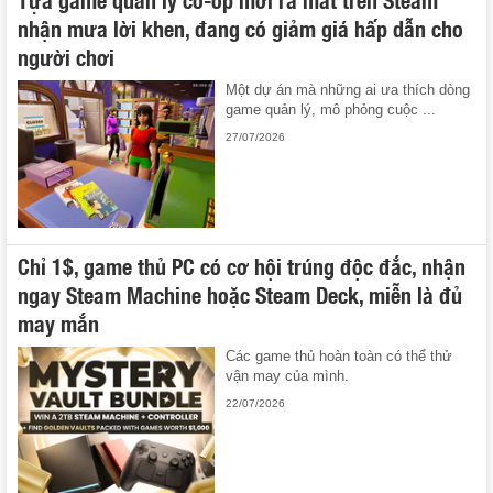
nhận mưa lời khen, đang có giảm giá hấp dẫn cho
người chơi
Một dự án mà những ai ưa thích dòng
game quản lý, mô phỏng cuộc ...
27/07/2026
Chỉ 1$, game thủ PC có cơ hội trúng độc đắc, nhận
ngay Steam Machine hoặc Steam Deck, miễn là đủ
may mắn
Các game thủ hoàn toàn có thể thử
vận may của mình.
22/07/2026