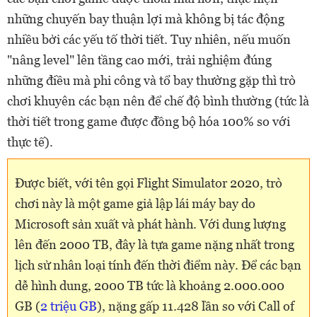
những chuyến bay thuận lợi mà không bị tác động
nhiều bởi các yếu tố thời tiết. Tuy nhiên, nếu muốn
"nâng level" lên tầng cao mới, trải nghiệm đúng
những điều mà phi công và tổ bay thường gặp thì trò
chơi khuyên các bạn nên để chế độ bình thường (tức là
thời tiết trong game được đồng bộ hóa 100% so với
thực tế).
Được biết, với tên gọi Flight Simulator 2020, trò
chơi này là một game giả lập lái máy bay do
Microsoft sản xuất và phát hành. Với dung lượng
lên đến 2000 TB, đây là tựa game nặng nhất trong
lịch sử nhân loại tính đến thời điểm này. Để các bạn
dễ hình dung, 2000 TB tức là khoảng 2.000.000
GB (
2 triệu GB
), nặng gấp 11.428 lần so với Call of