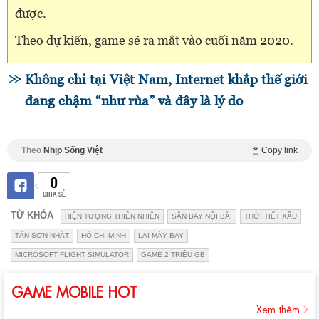
được.
Theo dự kiến, game sẽ ra mắt vào cuối năm 2020.
Không chỉ tại Việt Nam, Internet khắp thế giới
đang chậm “như rùa” và đây là lý do
Theo
Nhịp Sống Việt
Copy link
0
CHIA SẺ
TỪ KHÓA
HIỆN TƯỢNG THIÊN NHIÊN
SÂN BAY NỘI BÀI
THỜI TIẾT XẤU
TÂN SƠN NHẤT
HỒ CHÍ MINH
LÁI MÁY BAY
MICROSOFT FLIGHT SIMULATOR
GAME 2 TRIỆU GB
GAME MOBILE HOT
Xem thêm