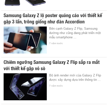
Samsung Galaxy Z lộ poster quảng cáo với thiết kế
gập 3 lần, trông giống như đàn Accordion
Bên cạnh Galaxy Z Flip, Samsung
dường như cũng đang phát triển một
mẫu smartphone ...
7 năm trước
Chiêm ngưỡng Samsung Galaxy Z Flip sắp ra mắt
với thiết kế gập vỏ sò
Bộ ảnh render mới của Galaxy Z Flip
được xây dựng dựa trên thông tin ...
7 năm trước