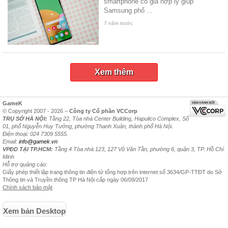
smartphone có giá hợp lý giúp
Samsung phổ ...
7 năm trước
Xem thêm
GameK
© Copyright 2007 - 2026 –
Công ty Cổ phần VCCorp
TRỤ SỞ HÀ NỘI:
Tầng 22, Tòa nhà Center Building, Hapulico Complex, Số
01, phố Nguyễn Huy Tưởng, phường Thanh Xuân, thành phố Hà Nội.
Điện thoại: 024 7309 5555.
Email:
info@gamek.vn
VPĐD TẠI TP.HCM:
Tầng 4 Tòa nhà 123, 127 Võ Văn Tần, phường 6, quận 3, TP. Hồ Chí
Minh
Hỗ trợ quảng cáo:
Giấy phép thiết lập trang thông tin điện tử tổng hợp trên internet số 3634/GP-TTĐT do Sở
Thông tin và Truyền thông TP Hà Nội cấp ngày 06/09/2017
Chính sách bảo mật
Xem bản Desktop