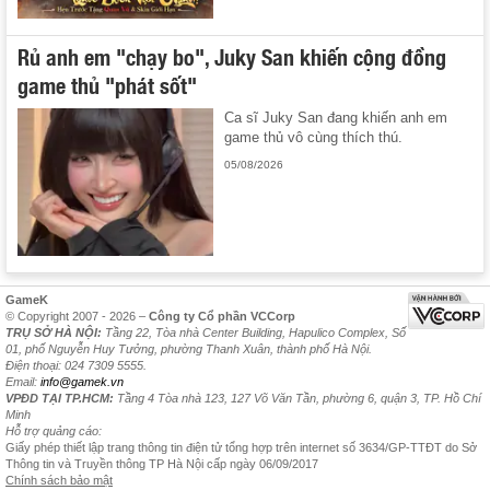
Rủ anh em "chạy bo", Juky San khiến cộng đồng
game thủ "phát sốt"
Ca sĩ Juky San đang khiến anh em
game thủ vô cùng thích thú.
05/08/2026
GameK
© Copyright 2007 - 2026 –
Công ty Cổ phần VCCorp
TRỤ SỞ HÀ NỘI:
Tầng 22, Tòa nhà Center Building, Hapulico Complex, Số
01, phố Nguyễn Huy Tưởng, phường Thanh Xuân, thành phố Hà Nội.
Điện thoại: 024 7309 5555.
Email:
info@gamek.vn
VPĐD TẠI TP.HCM:
Tầng 4 Tòa nhà 123, 127 Võ Văn Tần, phường 6, quận 3, TP. Hồ Chí
Minh
Hỗ trợ quảng cáo:
Giấy phép thiết lập trang thông tin điện tử tổng hợp trên internet số 3634/GP-TTĐT do Sở
Thông tin và Truyền thông TP Hà Nội cấp ngày 06/09/2017
Chính sách bảo mật