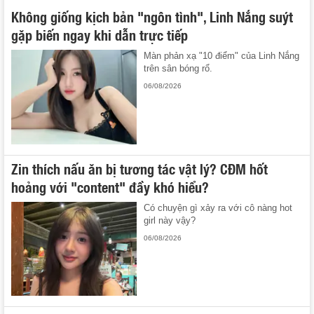
Không giống kịch bản "ngôn tình", Linh Nắng suýt
gặp biến ngay khi dẫn trực tiếp
Màn phản xạ "10 điểm" của Linh Nắng
trên sân bóng rổ.
06/08/2026
Zin thích nấu ăn bị tương tác vật lý? CĐM hốt
hoảng với "content" đầy khó hiểu?
Có chuyện gì xảy ra với cô nàng hot
girl này vậy?
06/08/2026