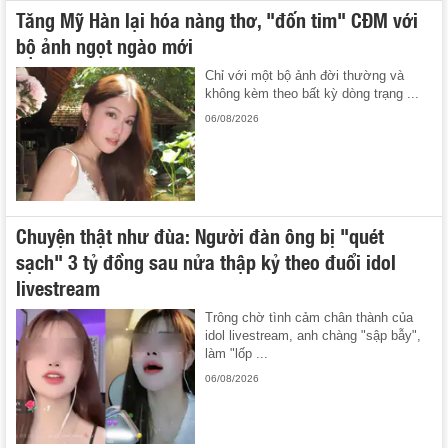
Tăng Mỹ Hàn lại hóa nàng thơ, "đốn tim" CĐM với
bộ ảnh ngọt ngào mới
Chỉ với một bộ ảnh đời thường và
không kèm theo bất kỳ dòng trạng ...
06/08/2026
Chuyện thật như đùa: Người đàn ông bị "quét
sạch" 3 tỷ đồng sau nửa thập kỷ theo đuổi idol
livestream
Trông chờ tình cảm chân thành của
idol livestream, anh chàng "sập bẫy",
làm "lốp ...
06/08/2026