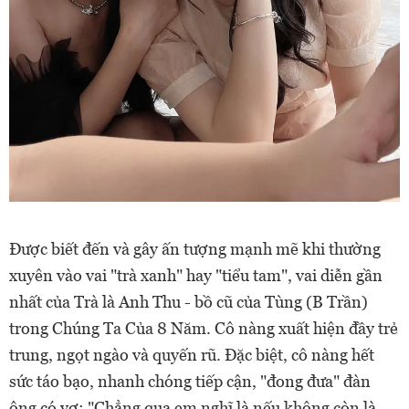
Được biết đến và gây ấn tượng mạnh mẽ khi thường
xuyên vào vai "trà xanh" hay "tiểu tam", vai diễn gần
nhất của Trà là Anh Thu - bồ cũ của Tùng (B Trần)
trong Chúng Ta Của 8 Năm. Cô nàng xuất hiện đầy trẻ
trung, ngọt ngào và quyến rũ. Đặc biệt, cô nàng hết
sức táo bạo, nhanh chóng tiếp cận, "đong đưa" đàn
ông có vợ: "Chẳng qua em nghĩ là nếu không còn là