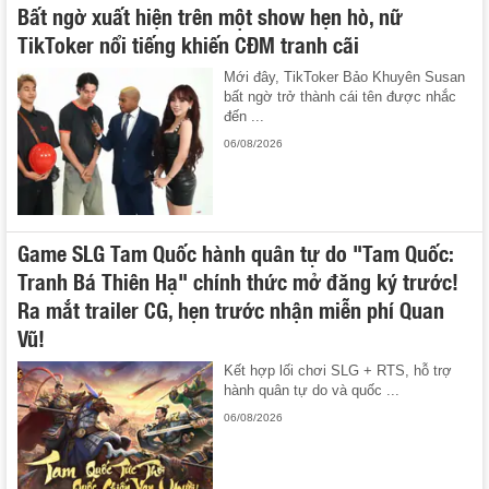
Bất ngờ xuất hiện trên một show hẹn hò, nữ
TikToker nổi tiếng khiến CĐM tranh cãi
Mới đây, TikToker Bảo Khuyên Susan
bất ngờ trở thành cái tên được nhắc
đến ...
06/08/2026
Game SLG Tam Quốc hành quân tự do "Tam Quốc:
Tranh Bá Thiên Hạ" chính thức mở đăng ký trước!
Ra mắt trailer CG, hẹn trước nhận miễn phí Quan
Vũ!
Kết hợp lối chơi SLG + RTS, hỗ trợ
hành quân tự do và quốc ...
06/08/2026