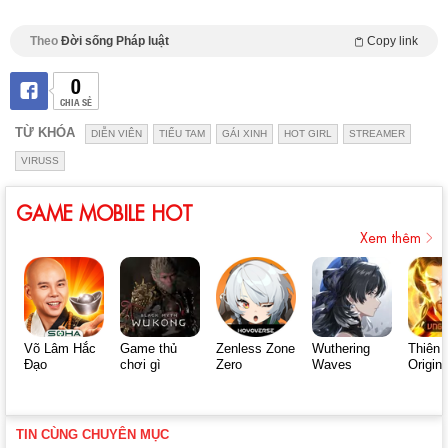
Theo
Đời sống Pháp luật
Copy link
0
CHIA SẺ
TỪ KHÓA
DIỄN VIÊN
TIỂU TAM
GÁI XINH
HOT GIRL
STREAMER
VIRUSS
GAME MOBILE HOT
Xem thêm
Võ Lâm Hắc
Game thủ
Zenless Zone
Wuthering
Thiên 
Đạo
chơi gì
Zero
Waves
Origin
TIN CÙNG CHUYÊN MỤC