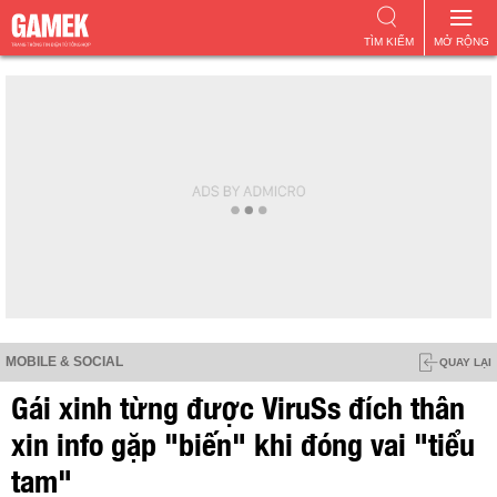
TÌM KIẾM
MỞ RỘNG
MOBILE & SOCIAL
QUAY LẠI
Gái xinh từng được ViruSs đích thân
xin info gặp "biến" khi đóng vai "tiểu
tam"