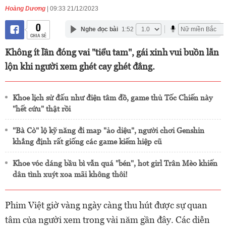
Hoàng Dương
| 09:33 21/12/2023
0
Nghe đọc bài
1:52
CHIA SẺ
Không ít lần đóng vai "tiểu tam", gái xinh vui buồn lẫn
lộn khi người xem ghét cay ghét đắng.
Khoe lịch sử đấu như điện tâm đồ, game thủ Tốc Chiến này
"hết cứu" thật rồi
"Bà Cò" lộ kỹ năng đi map "ảo diệu", người chơi Genshin
khẳng định rất giống các game kiếm hiệp cũ
Khoe vóc dáng bầu bì vẫn quá "bén", hot girl Trân Mèo khiến
dân tình xuýt xoa mãi không thôi!
Phim Việt giờ vàng ngày càng thu hút được sự quan
tâm của người xem trong vài năm gần đây. Các diễn