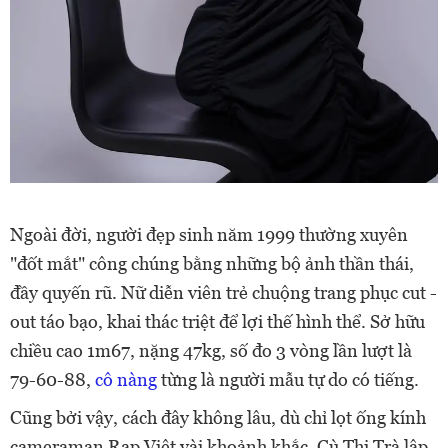
Ngoài đời, người đẹp sinh năm 1999 thường xuyên
"đốt mắt" công chúng bằng những bộ ảnh thần thái,
đầy quyến rũ. Nữ diễn viên trẻ chuộng trang phục cut -
out táo bạo, khai thác triệt để lợi thế hình thể. Sở hữu
chiều cao 1m67, nặng 47kg, số đo 3 vòng lần lượt là
79-60-88,
cô nàng
từng là người mẫu tự do có tiếng.
Cũng bởi vậy, cách đây không lâu, dù chỉ lọt ống kính
cameraman Rap Việt vài khoảnh khắc, Cù Thị Trà lập