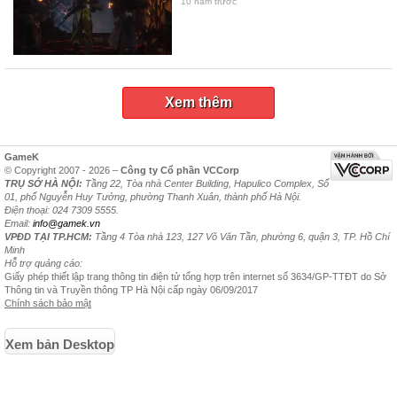
10 năm trước
Xem thêm
GameK
© Copyright 2007 - 2026 –
Công ty Cổ phần VCCorp
TRỤ SỞ HÀ NỘI:
Tầng 22, Tòa nhà Center Building, Hapulico Complex, Số
01, phố Nguyễn Huy Tưởng, phường Thanh Xuân, thành phố Hà Nội.
Điện thoại: 024 7309 5555.
Email:
info@gamek.vn
VPĐD TẠI TP.HCM:
Tầng 4 Tòa nhà 123, 127 Võ Văn Tần, phường 6, quận 3, TP. Hồ Chí
Minh
Hỗ trợ quảng cáo:
Giấy phép thiết lập trang thông tin điện tử tổng hợp trên internet số 3634/GP-TTĐT do Sở
Thông tin và Truyền thông TP Hà Nội cấp ngày 06/09/2017
Chính sách bảo mật
Xem bản Desktop