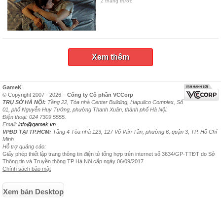
2 tháng trước
Xem thêm
GameK
© Copyright 2007 - 2026 –
Công ty Cổ phần VCCorp
TRỤ SỞ HÀ NỘI:
Tầng 22, Tòa nhà Center Building, Hapulico Complex, Số
01, phố Nguyễn Huy Tưởng, phường Thanh Xuân, thành phố Hà Nội.
Điện thoại: 024 7309 5555.
Email:
info@gamek.vn
VPĐD TẠI TP.HCM:
Tầng 4 Tòa nhà 123, 127 Võ Văn Tần, phường 6, quận 3, TP. Hồ Chí
Minh
Hỗ trợ quảng cáo:
Giấy phép thiết lập trang thông tin điện tử tổng hợp trên internet số 3634/GP-TTĐT do Sở
Thông tin và Truyền thông TP Hà Nội cấp ngày 06/09/2017
Chính sách bảo mật
Xem bản Desktop