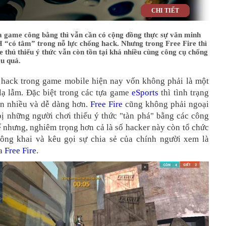
CHI TIẾT
a game công bằng thì vẫn cần có cộng đồng thực sự văn minh
 “có tâm” trong nỗ lực chống hack. Nhưng trong Free Fire thì
 thủ thiếu ý thức vẫn còn tồn tại khá nhiều cùng công cụ chống
u quả.
hack trong game mobile hiện nay vốn không phải là một
 lạ lẫm. Đặc biệt trong các tựa game
eSports
thì tình trạng
ện nhiều và dễ dàng hơn.
Free Fire
cũng không phải ngoại
bị những người chơi thiếu ý thức "tàn phá" bằng các công
 nhưng, nghiêm trọng hơn cả là số hacker này còn tổ chức
công khai và kêu gọi sự chia sẻ của chính người xem là
ủa
Free Fire
.