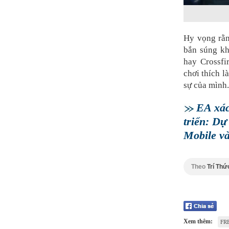
Hy vọng rằn
bắn súng kh
hay Crossfi
chơi thích 
sự của mình.
EA xác
triển: Dự
Mobile và
Theo
Trí Thứ
Xem thêm:
FR