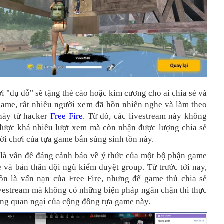
i "dụ dỗ" sẽ tặng thẻ cào hoặc kim cương cho ai chia sẻ và
ngame, rất nhiều người xem đã hồn nhiên nghe và làm theo
 này từ hacker
Free Fire
. Từ đó, các livestream này không
 được khá nhiều lượt xem mà còn nhận được lượng chia sẻ
ời chơi của tựa game bắn súng sinh tồn này.
 là vấn đề đáng cảnh báo về ý thức của một bộ phận game
e và bản thân đội ngũ kiểm duyệt group. Từ trước tới nay,
ôn là vấn nạn của Free Fire, nhưng để game thủ chia sẻ
ivestream mà không có những biện pháp ngăn chặn thì thực
áng quan ngại của cộng đồng tựa game này.