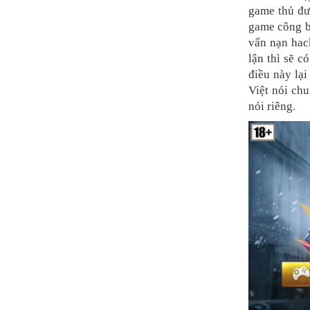
game thủ đư
game công b
vấn nạn hac
lận thì sẽ 
điều này lại
Việt nói ch
nói riêng.