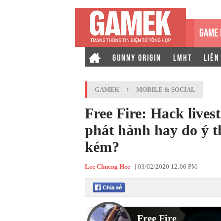
GAME 
GUNNY ORIGIN
LMHT
LIÊN
GAMEK
›
MOBILE & SOCIAL
Free Fire: Hack lives
phát hành hay do ý 
kém?
Lee Chueng Hee
|
03/02/2020 12:00 PM
Free Fire