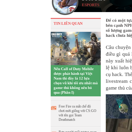
ESPORTS
Để có một tự
TIN LIÊN QUAN
bên cạnh NPH
số lượng game
hack chưa hiệ
Câu chuyện 
điều gì quá
này xuất hi
lệ khi luôn 
Nếu Call of Duty Mobile
được phát hành tại Việt
cụ hack. Thế
Nam thì đây là 12 lựa
livestream 
chọn vũ khí tối ưu nhất mà
game thủ c
game thủ không nên bỏ
qua (Phần I)
Free Fire ra mắt chế độ
chơi mới giống với CS:GO
với tên gọi Team
Deathmatch