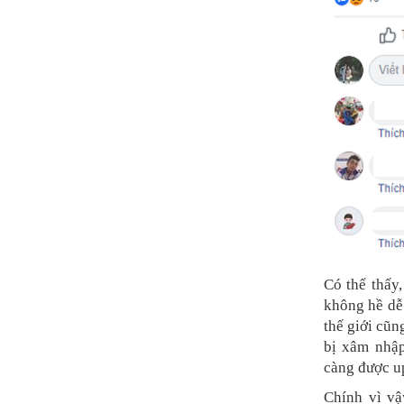
Có thể thấy
không hề dễ 
thế giới cũ
bị xâm nhập
càng được up
Chính vì vậ