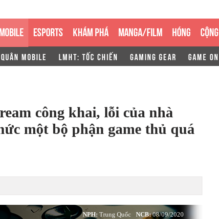
MOBILE
ESPORTS
KHÁM PHÁ
MANGA/FILM
HÓNG
CỘNG
 QUÂN MOBILE
LMHT: TỐC CHIẾN
GAMING GEAR
GAME ON
tream công khai, lỗi của nhà
thức một bộ phận game thủ quá
NPH:
Trung Quốc
NCB:
08/09/2020