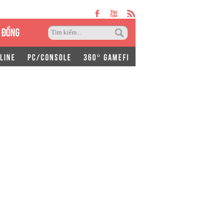
 ĐỒNG
LINE
PC/CONSOLE
360° GAMEFI