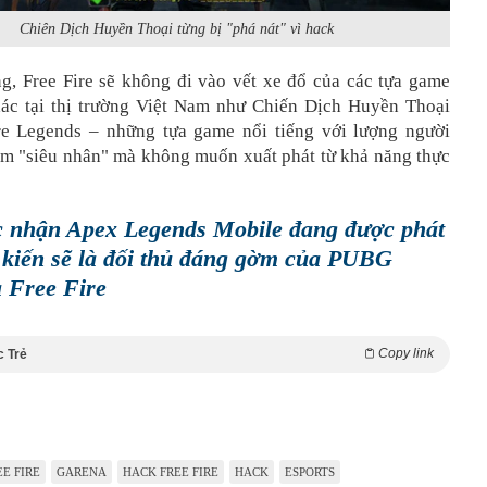
Chiên Dịch Huyền Thoại từng bị "phá nát" vì hack
g, Free Fire sẽ không đi vào vết xe đổ của các tựa game
ác tại thị trường Việt Nam như Chiến Dịch Huyền Thoại
re Legends – những tựa game nổi tiếng với lượng người
làm "siêu nhân" mà không muốn xuất phát từ khả năng thực
 nhận Apex Legends Mobile đang được phát
 kiến sẽ là đối thủ đáng gờm của PUBG
 Free Fire
Copy link
c Trẻ
EE FIRE
GARENA
HACK FREE FIRE
HACK
ESPORTS