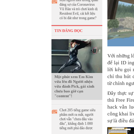
Rợn người mối tương quan
đáng sợ của Coronavirus
Vũ Hán và trò chơi kinh dị
Resident Evil, cái kết liệu
có bi đát như trong game?
TIN ĐÁNG ĐỌC
Với những lờ
để lại ID i
lời kêu gọi
chỉ thu hút
Một phút xem Em Kim
vừa lên đồ Người nhện
từ chính ngư
vừa đánh Pick, gái xinh
chưa bao giờ cạn
Đây thực sự
"content"!
thủ Free Fir
hack vẫn lu
Chơi 205 tiếng game siêu
công khai l
phẩm mới ra mắt, người
chơi vẫn "chưa đâu vào
sự là điều đ
đâu", khẳng định 1.000
tiếng mới phá đảo được