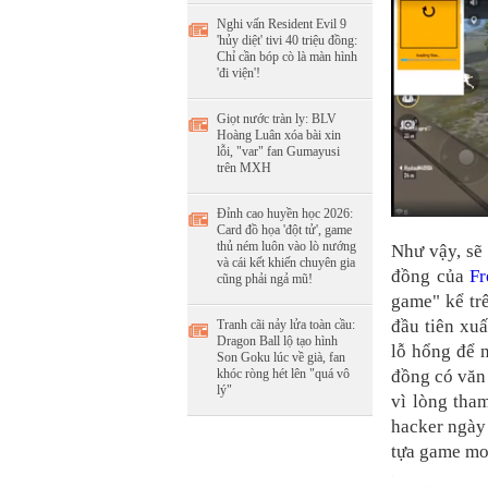
Nghi vấn Resident Evil 9
'hủy diệt' tivi 40 triệu đồng:
Chỉ cần bóp cò là màn hình
'đi viện'!
Giọt nước tràn ly: BLV
Hoàng Luân xóa bài xin
lỗi, "var" fan Gumayusi
trên MXH
Đỉnh cao huyền học 2026:
Card đồ họa 'đột tử', game
thủ ném luôn vào lò nướng
Như vậy, sẽ
và cái kết khiến chuyên gia
đồng của
Fr
cũng phải ngả mũ!
game" kể trê
đầu tiên xuấ
Tranh cãi nảy lửa toàn cầu:
Dragon Ball lộ tạo hình
lỗ hổng để 
Son Goku lúc về già, fan
khóc ròng hét lên "quá vô
đồng có văn 
lý"
vì lòng tha
hacker ngày 
tựa game mo