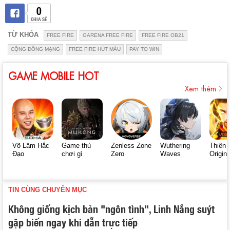
0
CHIA SẺ
TỪ KHÓA
FREE FIRE
GARENA FREE FIRE
FREE FIRE OB21
CỘNG ĐỒNG MẠNG
FREE FIRE HÚT MÁU
PAY TO WIN
GAME MOBILE HOT
Xem thêm
Võ Lâm Hắc
Game thủ
Zenless Zone
Wuthering
Thiên 
Đạo
chơi gì
Zero
Waves
Origin
TIN CÙNG CHUYÊN MỤC
Không giống kịch bản "ngôn tình", Linh Nắng suýt
gặp biến ngay khi dẫn trực tiếp