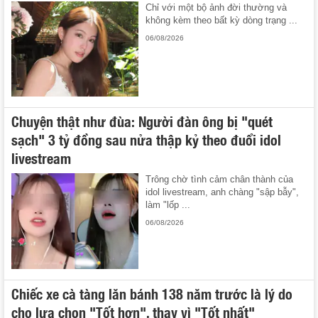
Chỉ với một bộ ảnh đời thường và
không kèm theo bất kỳ dòng trạng ...
06/08/2026
Chuyện thật như đùa: Người đàn ông bị "quét
sạch" 3 tỷ đồng sau nửa thập kỷ theo đuổi idol
livestream
Trông chờ tình cảm chân thành của
idol livestream, anh chàng "sập bẫy",
làm "lốp ...
06/08/2026
Chiếc xe cà tàng lăn bánh 138 năm trước là lý do
cho lựa chọn "Tốt hơn", thay vì "Tốt nhất"