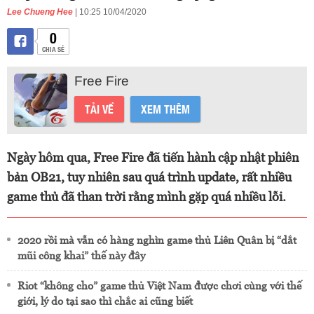
Lee Chueng Hee
| 10:25 10/04/2020
0
CHIA SẺ
Free Fire
TẢI VỀ
XEM THÊM
Ngày hôm qua, Free Fire đã tiến hành cập nhật phiên
bản OB21, tuy nhiên sau quá trình update, rất nhiều
game thủ đã than trời rằng mình gặp quá nhiều lỗi.
2020 rồi mà vẫn có hàng nghìn game thủ Liên Quân bị “dắt
mũi công khai” thế này đây
Riot “không cho” game thủ Việt Nam được chơi cùng với thế
giới, lý do tại sao thì chắc ai cũng biết