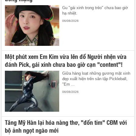
Gu "gái xinh trong trẻo" chưa bao giờ
hạ nhiệt.
06/08/2026
Một phút xem Em Kim vừa lên đồ Người nhện vừa
đánh Pick, gái xinh chưa bao giờ cạn "content"!
Giữa hàng loạt những gương mặt xinh
đẹp xuất hiện trên sân tập Pickleball,
"Em ...
06/08/2026
Tăng Mỹ Hàn lại hóa nàng thơ, "đốn tim" CĐM với
bộ ảnh ngọt ngào mới