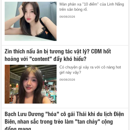
Màn phản xạ "10 điểm" của Linh Nắng
trên sân bóng rổ.
06/08/2026
Zin thích nấu ăn bị tương tác vật lý? CĐM hốt
hoảng với "content" đầy khó hiểu?
Có chuyện gì xảy ra với cô nàng hot
girl này vậy?
06/08/2026
Bạch Lưu Dương "hóa" cô gái Thái khi du lịch Điện
Biên, nhan sắc trong trẻo làm "tan chảy" cộng
đồng mạng