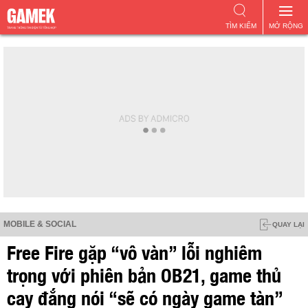
TÌM KIẾM
MỞ RỘNG
MOBILE & SOCIAL
QUAY LẠI
Free Fire gặp “vô vàn” lỗi nghiêm
trọng với phiên bản OB21, game thủ
cay đắng nói “sẽ có ngày game tàn”