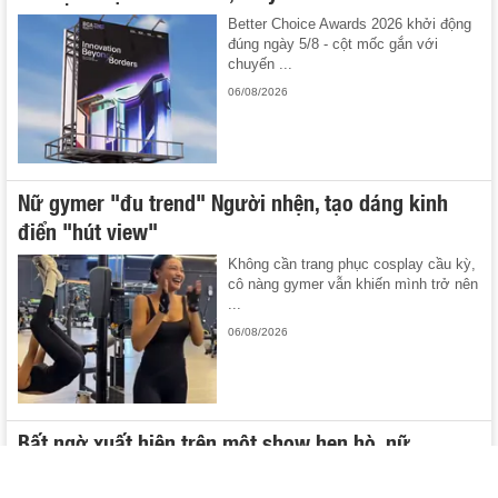
Better Choice Awards 2026 khởi động
đúng ngày 5/8 - cột mốc gắn với
chuyến ...
06/08/2026
Nữ gymer "đu trend" Người nhện, tạo dáng kinh
điển "hút view"
Không cần trang phục cosplay cầu kỳ,
cô nàng gymer vẫn khiến mình trở nên
...
06/08/2026
Bất ngờ xuất hiện trên một show hẹn hò, nữ
TikToker nổi tiếng khiến CĐM tranh cãi