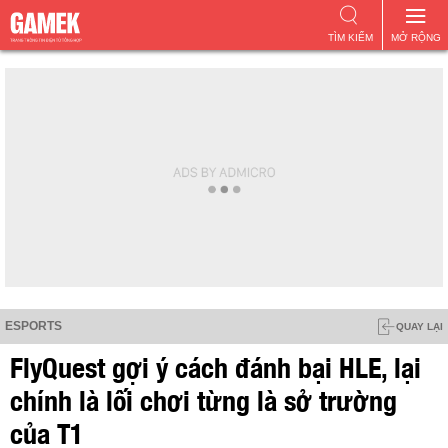
TÌM KIẾM
MỞ RỘNG
ESPORTS
QUAY LẠI
FlyQuest gợi ý cách đánh bại HLE, lại
chính là lối chơi từng là sở trường
của T1