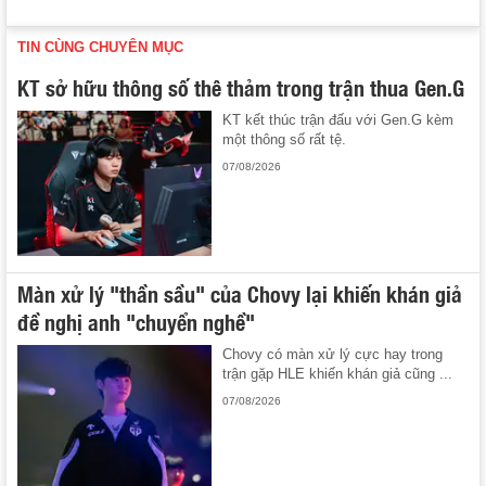
TIN CÙNG CHUYÊN MỤC
KT sở hữu thông số thê thảm trong trận thua Gen.G
KT kết thúc trận đấu với Gen.G kèm
một thông số rất tệ.
07/08/2026
Màn xử lý "thần sầu" của Chovy lại khiến khán giả
đề nghị anh "chuyển nghề"
Chovy có màn xử lý cực hay trong
trận gặp HLE khiến khán giả cũng ...
07/08/2026