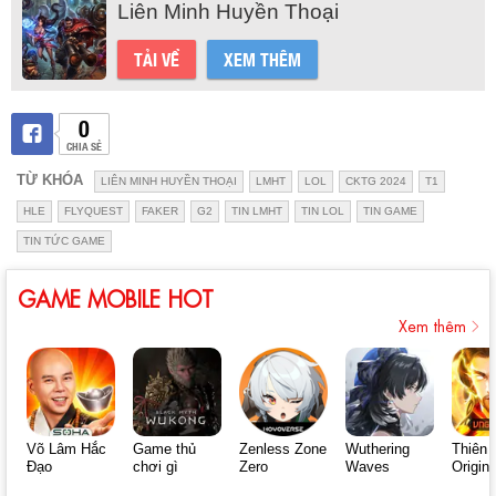
Liên Minh Huyền Thoại
TẢI VỀ
XEM THÊM
0
CHIA SẺ
TỪ KHÓA
LIÊN MINH HUYỀN THOẠI
LMHT
LOL
CKTG 2024
T1
HLE
FLYQUEST
FAKER
G2
TIN LMHT
TIN LOL
TIN GAME
TIN TỨC GAME
GAME MOBILE HOT
Xem thêm
Võ Lâm Hắc
Game thủ
Zenless Zone
Wuthering
Thiên 
Đạo
chơi gì
Zero
Waves
Origin