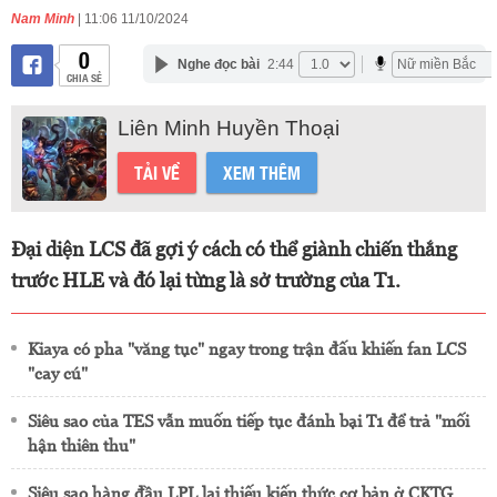
Nam Minh
| 11:06 11/10/2024
0
Nghe đọc bài
2:44
CHIA SẺ
Liên Minh Huyền Thoại
TẢI VỀ
XEM THÊM
Đại diện LCS đã gợi ý cách có thể giành chiến thắng
trước HLE và đó lại từng là sở trường của T1.
Kiaya có pha "văng tục" ngay trong trận đấu khiến fan LCS
"cay cú"
Siêu sao của TES vẫn muốn tiếp tục đánh bại T1 để trả "mối
hận thiên thu"
Siêu sao hàng đầu LPL lại thiếu kiến thức cơ bản ở CKTG