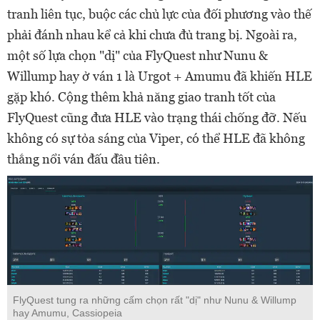
tranh liên tục, buộc các chủ lực của đối phương vào thế
phải đánh nhau kể cả khi chưa đủ trang bị. Ngoài ra,
một số lựa chọn "dị" của FlyQuest như Nunu &
Willump hay ở ván 1 là Urgot + Amumu đã khiến HLE
gặp khó. Cộng thêm khả năng giao tranh tốt của
FlyQuest cũng đưa HLE vào trạng thái chống đỡ. Nếu
không có sự tỏa sáng của Viper, có thể HLE đã không
thắng nổi ván đấu đầu tiên.
FlyQuest tung ra những cấm chọn rất "dị" như Nunu & Willump
hay Amumu, Cassiopeia