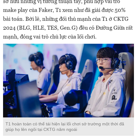
sở hữu những vị tướng thuận tay, phù hợp vai trò
make play của Faker, T1 xem như đã giải được 50%
bài toán. Bởi lẽ, những đối thủ mạnh của T1 ở CKTG
2024 (BLG, HLE, TES, Gen.G) đều có Đường Giữa rất
mạnh, đóng vai trò chủ lực của lối chơi.
T1 hoàn toàn có thể tái hiện lại lối chơi sở trường một thời đã
giúp họ lên ngôi tại CKTG năm ngoái