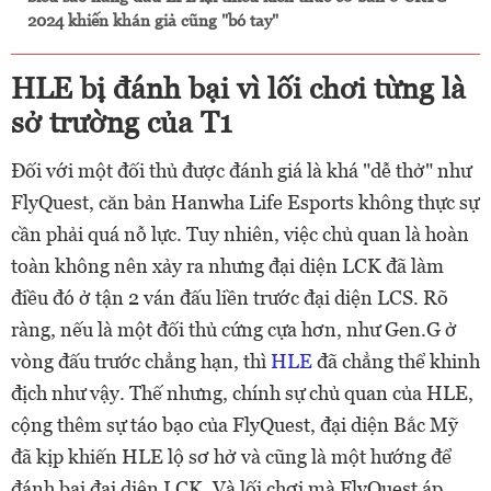
2024 khiến khán giả cũng "bó tay"
HLE bị đánh bại vì lối chơi từng là
sở trường của T1
Đối với một đối thủ được đánh giá là khá "dễ thở" như
FlyQuest, căn bản Hanwha Life Esports không thực sự
cần phải quá nỗ lực. Tuy nhiên, việc chủ quan là hoàn
toàn không nên xảy ra nhưng đại diện LCK đã làm
điều đó ở tận 2 ván đấu liền trước đại diện LCS. Rõ
ràng, nếu là một đối thủ cứng cựa hơn, như Gen.G ở
vòng đấu trước chẳng hạn, thì
HLE
đã chẳng thể khinh
địch như vậy. Thế nhưng, chính sự chủ quan của HLE,
cộng thêm sự táo bạo của FlyQuest, đại diện Bắc Mỹ
đã kịp khiến HLE lộ sơ hở và cũng là một hướng để
đánh bại đại diện LCK. Và lối chơi mà FlyQuest áp