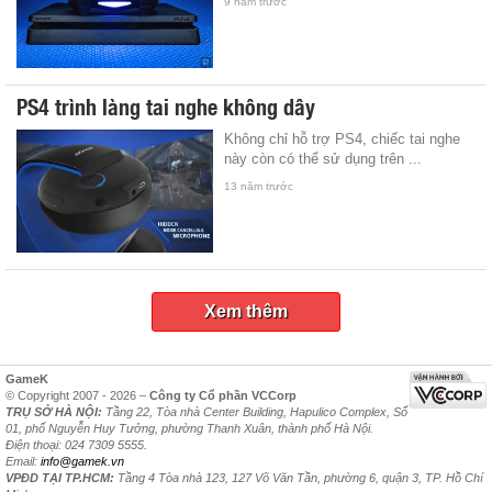
9 năm trước
PS4 trình làng tai nghe không dây
Không chỉ hỗ trợ PS4, chiếc tai nghe
này còn có thể sử dụng trên ...
13 năm trước
Xem thêm
GameK
© Copyright 2007 - 2026 –
Công ty Cổ phần VCCorp
TRỤ SỞ HÀ NỘI:
Tầng 22, Tòa nhà Center Building, Hapulico Complex, Số
01, phố Nguyễn Huy Tưởng, phường Thanh Xuân, thành phố Hà Nội.
Điện thoại: 024 7309 5555.
Email:
info@gamek.vn
VPĐD TẠI TP.HCM:
Tầng 4 Tòa nhà 123, 127 Võ Văn Tần, phường 6, quận 3, TP. Hồ Chí