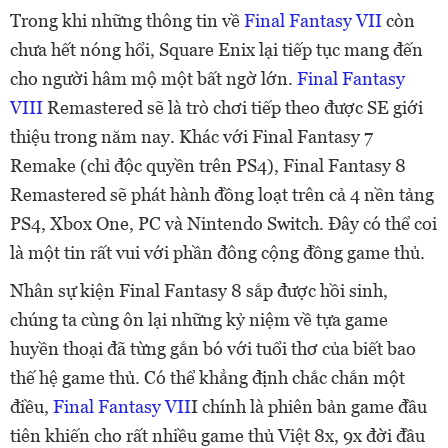
Trong khi những thông tin về
Final Fantasy VII
còn
chưa hết nóng hổi, Square Enix lại tiếp tục mang đến
cho người hâm mộ một bất ngờ lớn.
Final Fantasy
VIII
Remastered sẽ là trò chơi tiếp theo được SE giới
thiệu trong năm nay. Khác với Final Fantasy 7
Remake (chỉ độc quyền trên PS4), Final Fantasy 8
Remastered sẽ phát hành đồng loạt trên cả 4 nền tảng
PS4, Xbox One, PC và Nintendo Switch. Đây có thể coi
là một tin rất vui với phần đông cộng đồng game thủ.
Nhân sự kiện Final Fantasy 8 sắp được hồi sinh,
chúng ta cùng ôn lại những kỷ niệm về tựa game
huyền thoại đã từng gắn bó với tuổi thơ của biết bao
thế hệ game thủ. Có thể khẳng định chắc chắn một
điều,
Final Fantasy VII
I chính là phiên bản game đầu
tiên khiến cho rất nhiều game thủ Việt 8x, 9x đời đầu