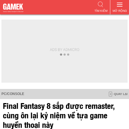
TÌM KIẾM
MỞ RỘNG
PC/CONSOLE
QUAY LẠI
Final Fantasy 8 sắp được remaster,
cùng ôn lại kỷ niệm về tựa game
huyền thoại này