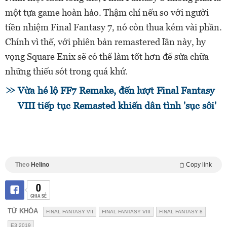
một tựa game hoàn hảo. Thậm chí nếu so với người
tiền nhiệm Final Fantasy 7, nó còn thua kém vài phần.
Chính vì thế, với phiên bản remastered lần này, hy
vọng Square Enix sẽ có thể làm tốt hơn để sửa chữa
những thiếu sót trong quá khứ.
Vừa hé lộ FF7 Remake, đến lượt Final Fantasy
VIII tiếp tục Remasted khiến dân tình 'sục sôi'
Theo
Helino
Copy link
0
CHIA SẺ
TỪ KHÓA
FINAL FANTASY VII
FINAL FANTASY VIII
FINAL FANTASY 8
E3 2019