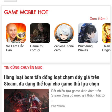
GAME MOBILE HOT
Xem thêm
Võ Lâm Hắc
Game thủ
Zenless Zone
Wuthering
Thiên 
Đạo
chơi gì
Zero
Waves
Origin
TIN CÙNG CHUYÊN MỤC
Hàng loạt bom tấn đồng loạt chạm đáy giá trên
Steam, đa dạng thể loại cho game thủ lựa chọn
Rất nhiều tựa game đình đám trên
Steam đang có mức giá thấp nhất từ
...
29/07/2026