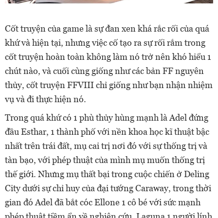
Cốt truyện của game là sự đan xen khá rắc rối của quá
khứ và hiện tại, nhưng việc cố tạo ra sự rối rắm trong
cốt truyện hoàn toàn không làm nó trở nên khó hiểu 1
chút nào, và cuối cùng giống như các bản FF nguyên
thủy, cốt truyện FFVIII chỉ giống như bạn nhận nhiệm
vụ và đi thực hiện nó.
Trong quá khứ có 1 phù thủy hùng mạnh là Adel đứng
đầu Esthar, 1 thành phố với nền khoa học kĩ thuật bậc
nhất trên trái đất, mụ cai trị nơi đó với sự thống trị và
tàn bạo, với phép thuật của mình mụ muốn thống trị
thế giới. Nhưng mụ thất bại trong cuộc chiến ở Deling
City dưới sự chỉ huy của đại tướng Caraway, trong thời
gian đó Adel đã bắt cóc Ellone 1 cô bé với sức mạnh
phép thuật tiềm ẩn về nghiên cứu, Laguna 1 người lính