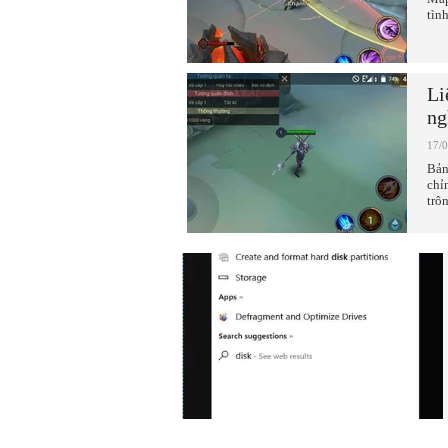
tìn
Li
ng
17/
Bản
chỉ
trô