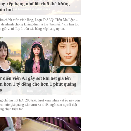
ng xếp hạng nhờ lối chơi thẻ tướng
ốn hút
ừa chính thức trình làng, Loạn Thế 3Q: Thần Ma Lệnh -
đã nhanh chóng khẳng định vị thế "bom tấn" khi liên tục
 giữ vị trí Top 1 trên các bảng xếp hạng uy tín.
 diễn viên AI gây sốt khi hét giá lên
n hơn 1 tỷ đồng cho hơn 1 phút quảng
o
g chỉ thu hút hơn 200 triệu lượt xem, nhân vật ảo này còn
ữu mức giá quảng cáo vượt xa nhiều ngôi sao người thật
ng chục triệu fan.