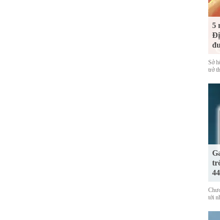
5 
Đị
đư
Sở h
trở 
Ga
tr
44
Chươ
tới 