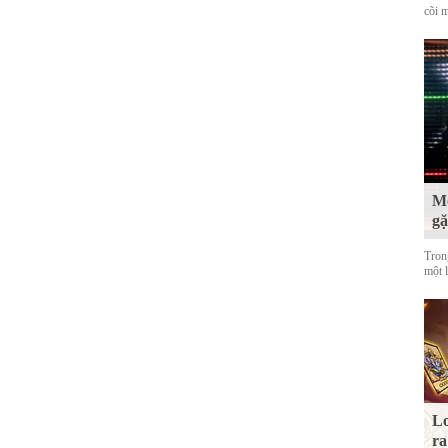
cõi 
Mộ
g
Tron
một 
Lo
ra