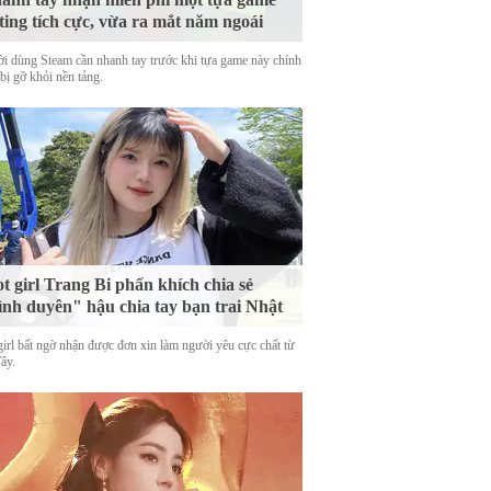
ting tích cực, vừa ra mắt năm ngoái
i dùng Steam cần nhanh tay trước khi tựa game này chính
bị gỡ khỏi nền tảng.
t girl Trang Bi phấn khích chia sẻ
ình duyên" hậu chia tay bạn trai Nhật
girl bất ngờ nhận được đơn xin làm người yêu cực chất từ
Tây.