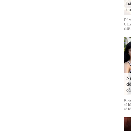
bả
cu
Dù v
OEG 
chiếm
Nữ
đế
cá
Khôn
sở h
có hà