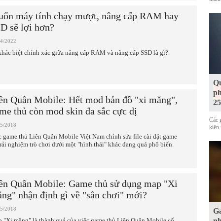
ốn máy tính chạy mượt, nâng cấp RAM hay
D sẽ lợi hơn?
04/2022
khác biệt chính xác giữa nâng cấp RAM và nâng cấp SSD là gì?
Qu
ph
ên Quân Mobile: Hết mod bản đồ "xi măng",
25
me thủ còn mod skin đa sắc cực dị
Các 
05/2018
kiện 
c game thủ Liên Quân Mobile Việt Nam chỉnh sửa file cài đặt game
trải nghiệm trò chơi dưới một "hình thái" khác đang quá phổ biến.
ên Quân Mobile: Game thủ sử dụng map "Xi
ng" nhận định gì về "sân chơi" mới?
05/2018
Ga
 "Xi măng" là thành quả của việc game thủ Liên Quân Mobile cố
nh