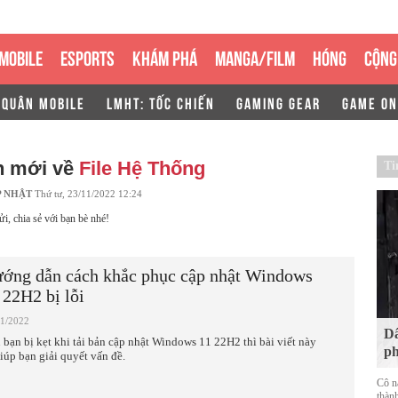
MOBILE
ESPORTS
KHÁM PHÁ
MANGA/FILM
HÓNG
CỘNG
 QUÂN MOBILE
LMHT: TỐC CHIẾN
GAMING GEAR
GAME ON
n mới về
File Hệ Thống
Ti
P NHẬT
Thứ tư, 23/11/2022 12:24
ửi, chia sẻ với bạn bè nhé!
ớng dẫn cách khắc phục cập nhật Windows
 22H2 bị lỗi
11/2022
Dâ
 bạn bị kẹt khi tải bản cập nhật Windows 11 22H2 thì bài viết này
ph
giúp bạn giải quyết vấn đề.
Cô n
thàn