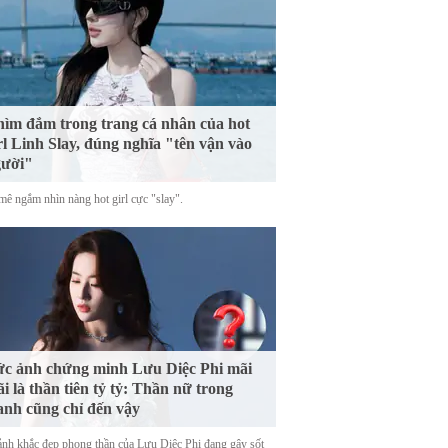
ìm đắm trong trang cá nhân của hot
rl Linh Slay, đúng nghĩa "tên vận vào
gười"
mê ngắm nhìn nàng hot girl cực "slay".
c ảnh chứng minh Lưu Diệc Phi mãi
i là thần tiên tỷ tỷ: Thần nữ trong
anh cũng chỉ đến vậy
nh khắc đẹp phong thần của Lưu Diệc Phi đang gây sốt