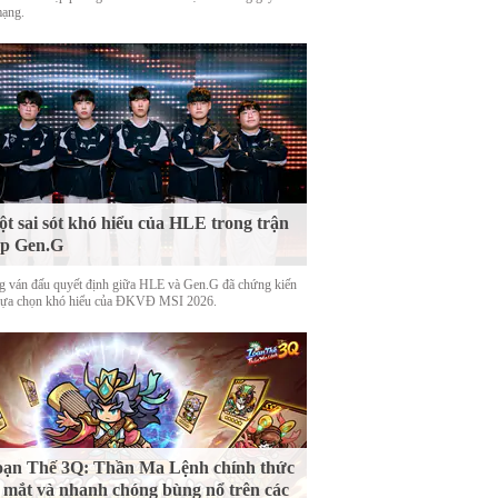
mạng.
t sai sót khó hiểu của HLE trong trận
ặp Gen.G
g ván đấu quyết định giữa HLE và Gen.G đã chứng kiến
lựa chọn khó hiểu của ĐKVĐ MSI 2026.
ạn Thế 3Q: Thần Ma Lệnh chính thức
 mắt và nhanh chóng bùng nổ trên các