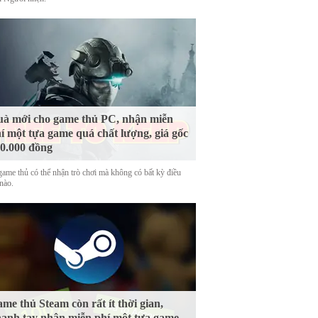
à mới cho game thủ PC, nhận miễn
í một tựa game quá chất lượng, giá gốc
0.000 đồng
game thủ có thể nhận trò chơi mà không có bất kỳ điều
nào.
me thủ Steam còn rất ít thời gian,
anh tay nhận miễn phí một tựa game