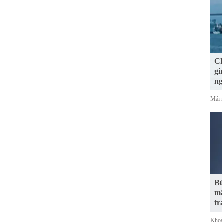
Ch
gi
n
Mải 
Bứ
mã
tr
Khoả