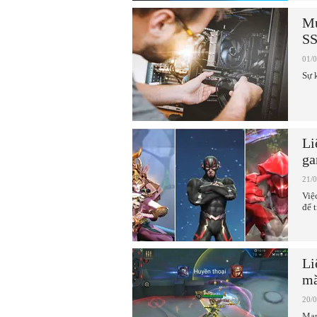
Mu
SS
01/
Sự 
Li
ga
21/
Việ
để 
Li
mă
20/
Map