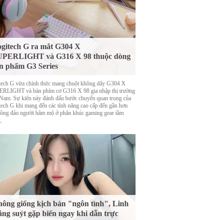
gitech G ra mắt G304 X
UPERLIGHT và G316 X 98 thuộc dòng
n phẩm G3 Series
tech G vừa chính thức mang chuột không dây G304 X
RLIGHT và bàn phím cơ G316 X 98 gia nhập thị trường
 Nam. Sự kiện này đánh dấu bước chuyển quan trọng của
tech G khi mang đến các tính năng cao cấp đến gần hơn
đông đảo người hâm mộ ở phân khúc gaming gear tầm
.
ông giống kịch bản "ngôn tình", Linh
ng suýt gặp biến ngay khi dẫn trực