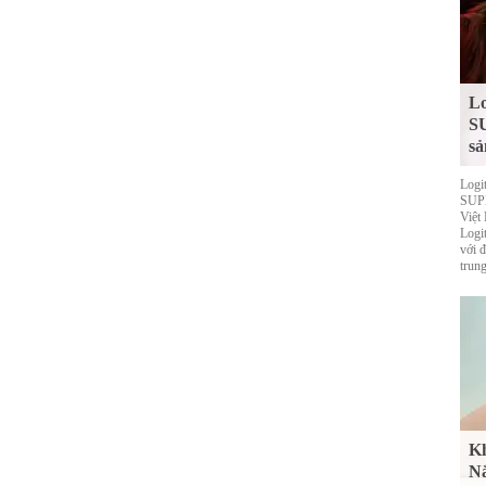
Lo
S
sả
Logi
SUPE
Việt
Logi
với 
trung
Kh
Nắ