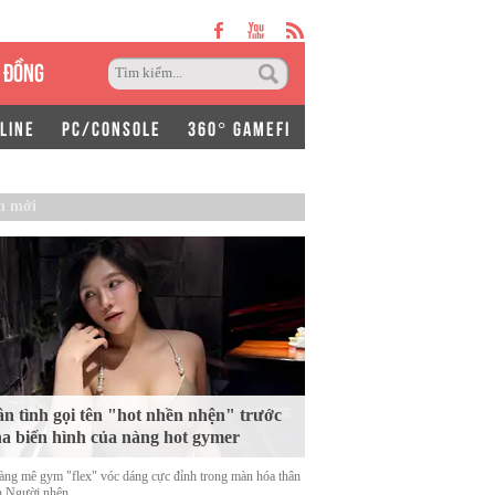
 ĐỒNG
LINE
PC/CONSOLE
360° GAMEFI
n mới
n tình gọi tên "hot nhền nhện" trước
a biến hình của nàng hot gymer
àng mê gym "flex" vóc dáng cực đỉnh trong màn hóa thân
h Người nhện.