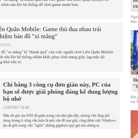
h trỉnh sửa file hệ thống để chơi game mượt hơn.
ra
Ngườ
thức 
ên Quân Mobile: Game thủ đua nhau trải
hiệm bản đồ "xi măng"
05/2018
 đồ "xi măng" là "thành quả" của việc người chơi Liên Quân Mobile
nh sửa file hệ thống nhầm khắc phục tình trạng giật, lag mặc dù
ng khá xấu xí.
Ho
Chỉ bằng 3 công cụ đơn giản này, PC của
"t
bạn sẽ được giải phóng đáng kể dung lượng
Hot 
bộ nhớ
trai 
11/09/2017 16:46
Mặc dù giá của SSD đã giảm trong vài năm gần đây, nhưng việc lãng phí
dung lượng ổ cứng vẫn luôn là một vấn đề nan giải, cộng thêm việc Windows
lại rất giỏi trong việc “ngốn” những gigabyte quý giá của chúng ta.