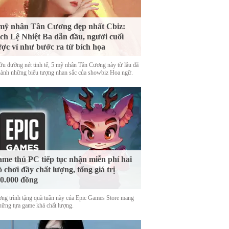
mỹ nhân Tân Cương đẹp nhất Cbiz:
ch Lệ Nhiệt Ba dẫn đầu, người cuối
ợc ví như bước ra từ bích họa
ữu đường nét tinh tế, 5 mỹ nhân Tân Cương này từ lâu đã
thành những biểu tượng nhan sắc của showbiz Hoa ngữ.
me thủ PC tiếp tục nhận miễn phí hai
ò chơi đầy chất lượng, tổng giá trị
0.000 đồng
ng trình tặng quà tuần này của Epic Games Store mang
những tựa game khá chất lượng.