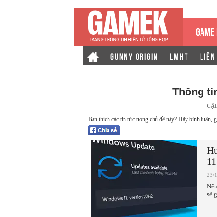
GAME 
GUNNY ORIGIN
LMHT
LIÊN
Thông ti
CẬ
Bạn thích các tin tức trong chủ đề này? Hãy bình luận, g
Hư
11
23/
Nếu
sẽ 